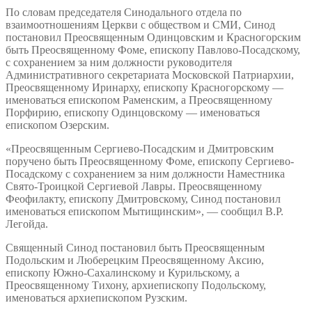
По словам председателя Синодального отдела по
взаимоотношениям Церкви с обществом и СМИ, Синод
постановил Преосвященным Одинцовским и Красногорским
быть Преосвященному Фоме, епископу Павлово-Посадскому,
с сохранением за ним должности руководителя
Административного секретариата Московской Патриархии,
Преосвященному Иринарху, епископу Красногорскому —
именоваться епископом Раменским, а Преосвященному
Порфирию, епископу Одинцовскому — именоваться
епископом Озерским.
«Преосвященным Сергиево-Посадским и Дмитровским
поручено быть Преосвященному Фоме, епископу Сергиево-
Посадскому с сохранением за ним должности Наместника
Свято-Троицкой Сергиевой Лавры. Преосвященному
Феофилакту, епископу Дмитровскому, Синод постановил
именоваться епископом Мытищинским», — сообщил В.Р.
Легойда.
Священный Синод постановил быть Преосвященным
Подольским и Люберецким Преосвященному Аксию,
епископу Южно-Сахалинскому и Курильскому, а
Преосвященному Тихону, архиепископу Подольскому,
именоваться архиепископом Рузским.