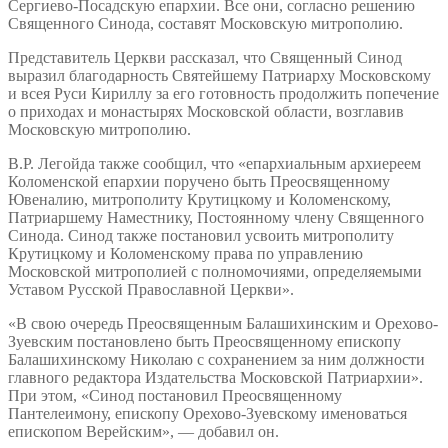
Сергиево-Посадскую епархии. Все они, согласно решению
Священного Синода, составят Московскую митрополию.
Представитель Церкви рассказал, что Священный Синод
выразил благодарность Святейшему Патриарху Московскому
и всея Руси Кириллу за его готовность продолжить попечение
о приходах и монастырях Московской области, возглавив
Московскую митрополию.
В.Р. Легойда также сообщил, что «епархиальным архиереем
Коломенской епархии поручено быть Преосвященному
Ювеналию, митрополиту Крутицкому и Коломенскому,
Патриаршему Наместнику, Постоянному члену Священного
Синода. Синод также постановил усвоить митрополиту
Крутицкому и Коломенскому права по управлению
Московской митрополией с полномочиями, определяемыми
Уставом Русской Православной Церкви».
«В свою очередь Преосвященным Балашихинским и Орехово-
Зуевским постановлено быть Преосвященному епископу
Балашихинскому Николаю с сохранением за ним должности
главного редактора Издательства Московской Патриархии».
При этом, «Синод постановил Преосвященному
Пантелеимону, епископу Орехово-Зуевскому именоваться
епископом Верейским», — добавил он.