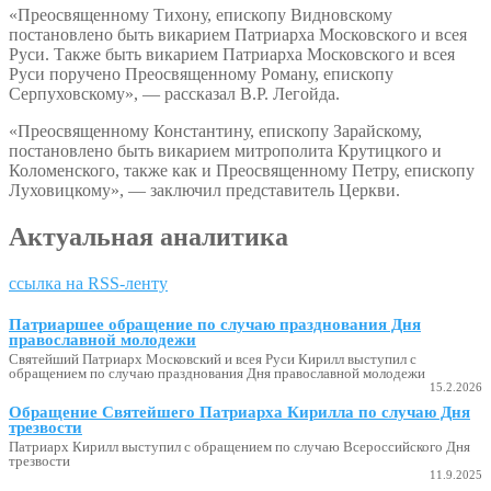
«Преосвященному Тихону, епископу Видновскому
постановлено быть викарием Патриарха Московского и всея
Руси. Также быть викарием Патриарха Московского и всея
Руси поручено Преосвященному Роману, епископу
Серпуховскому», — рассказал В.Р. Легойда.
«Преосвященному Константину, епископу Зарайскому,
постановлено быть викарием митрополита Крутицкого и
Коломенского, также как и Преосвященному Петру, епископу
Луховицкому», — заключил представитель Церкви.
Актуальная аналитика
ссылка на RSS-ленту
Патриаршее обращение по случаю празднования Дня
православной молодежи
Святейший Патриарх Московский и всея Руси Кирилл выступил с
обращением по случаю празднования Дня православной молодежи
15.2.2026
Обращение Святейшего Патриарха Кирилла по случаю Дня
трезвости
Патриарх Кирилл выступил с обращением по случаю Всероссийского Дня
трезвости
11.9.2025