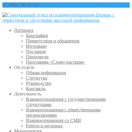
+7 (495) 781-97-61
contact@sinfo-mp.ru
Патриарх
Биография
Приветствия и обращения
Интервью
Послания
Проповеди
Программа «Слово пастыря»
Об отделе
Общая информация
Структура
Руководство
Контакты
Деятельность
Взаимоотношения с государственными
структурами
Взаимоотношения с общественными
организациями
Взаимоотношения со СМИ
Работа в регионах
Мероприятия