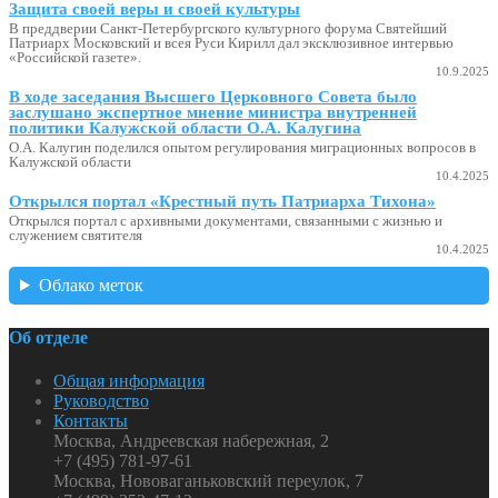
Защита своей веры и своей культуры
В преддверии Санкт-Петербургского культурного форума Святейший
Патриарх Московский и всея Руси Кирилл дал эксклюзивное интервью
«Российской газете».
10.9.2025
В ходе заседания Высшего Церковного Совета было
заслушано экспертное мнение министра внутренней
политики Калужской области О.А. Калугина
О.А. Калугин поделился опытом регулирования миграционных вопросов в
Калужской области
10.4.2025
Открылся портал «Крестный путь Патриарха Тихона»
Открылся портал с архивными документами, связанными с жизнью и
служением святителя
10.4.2025
Облако меток
Об отделе
Общая информация
Руководство
Контакты
Москва, Андреевская набережная, 2
+7 (495) 781-97-61
Москва, Нововаганьковский переулок, 7