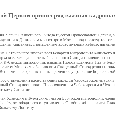
ой Церкви принял ряд важных кадровых
та
. Члены Священного Синода Русской Православной Церкви, за
иденции в Даниловом монастыре в Москве под председательство
ешений, связанных с замещением вдовствующих кафедр, назначен
ие Патриаршего экзарха всея Беларуси митрополита Минского и
арха всея Беларуси, члены Священного Синода приняли решени
ой Кубанской митрополии, выразив Преосвященному Павлу благо
политом Минским и Заславским Священный Синод решил назнач
Вениамина, сохранив за ним временное управление Борисовской
прос о замещении вдовствующей кафедры Чебоксарской епархии 
ный Синод постановил Преосвященным Чебоксарским и Чувашс
ятскому Савватию.
ан-Удэнским и Бурятским, главой Бурятской митрополии, член
осифу, освободив его от управления Симбирской епархией. Гл
Вольскому Лонгину.