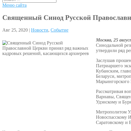
Меню сайта
Священный Синод Русской Православн
Авг 25, 2020 |
Новости
,
Событие
Москва, 25 авгус
Синодальной рез
утвердили ряд р
Заслушав прошен
Патриаршего экз
Кубанским, глав
Беларуси, митро
Марьингорского 
Рассматривая во
Варнавы, Священ
Удэнскому и Бур
Митрополитом Ул
Новоспасскому И
Саратовскому и 