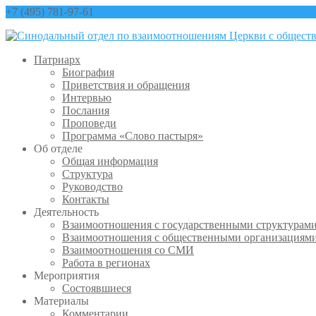
+7 (495) 781-97-61
contact@sinfo-mp.ru
Патриарх
Биография
Приветствия и обращения
Интервью
Послания
Проповеди
Программа «Слово пастыря»
Об отделе
Общая информация
Структура
Руководство
Контакты
Деятельность
Взаимоотношения с государственными структурам
Взаимоотношения с общественными организациям
Взаимоотношения со СМИ
Работа в регионах
Мероприятия
Состоявшиеся
Материалы
Комментарии