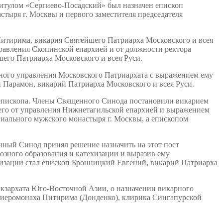
титулом «Сергиево-Посадский» был назначен епископ
тыря г. Москвы и первого заместителя председателя
итирима, викария Святейшего Патриарха Московского и всея
равления Скопинской епархией и от должности ректора
его Патриарха Московского и всея Руси.
ного управления Московского Патриархата с выражением ему
 Парамон, викарий Патриарха Московского и всея Руси.
 епископа. Члены Священного Синода постановили викарием
его от управления Нижнетагильской епархией и выражением
иального мужского монастыря г. Москвы, а епископом
нный Синод принял решение назначить на этот пост
озного образования и катехизации и выразив ему
ехизации стал епископ Бронницкий Евгений, викарий Патриарха
экзархата Юго-Восточной Азии, о назначении викарного
 иеромонаха Питирима (Донденко), клирика Сингапурской