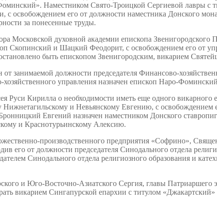
-Фоминский». Наместником Свято-Троицкой Сергиевой лавры с 
, с освобождением его от должности наместника Донского монас
рности за понесенные труды.
ра Московской духовной академии епископа Звенигородского П
коп Скопинский и Шацкий Феодорит, с освобождением его от уп
становлено быть епископом Звенигородским, викарием Святейш
 от занимаемой должности председателя Финансово-хозяйствен
о-хозяйственного управления назначен епископ Наро-Фоминский
ея Руси Кирилла о необходимости иметь еще одного викарного
у Нижнетагильскому и Невьянскому Евгению, с освобождением 
 Бронницкий Евгений назначен наместником Донского ставропиг
скому и Краснотурьинскому Алексию.
удожественно-производственного предприятия «Софрино», Свяще
див его от должности председателя Синодального отдела религи
едателем Синодального отдела религиозного образования и кат
рского и Юго-Восточно-Азиатского Сергия, главы Патриаршего 
рать викарием Сингапурской епархии с титулом «Джакартский»