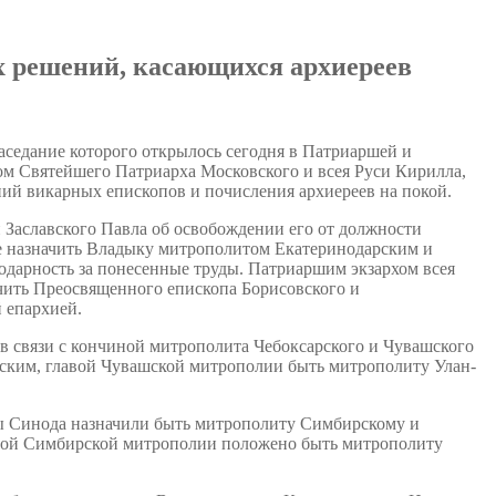
 решений, касающихся архиереев
седание которого открылось сегодня в Патриаршей и
м Святейшего Патриарха Московского и всея Руси Кирилла,
ий викарных епископов и почисления архиереев на покой.
 Заславского Павла об освобождении его от должности
е назначить Владыку митрополитом Екатеринодарским и
дарность за понесенные труды. Патриаршим экзархом всея
ить Преосвященного епископа Борисовского и
 епархией.
в связи с кончиной митрополита Чебоксарского и Чувашского
ким, главой Чувашской митрополии быть митрополиту Улан-
ы Синода назначили быть митрополиту Симбирскому и
авой Симбирской митрополии положено быть митрополиту