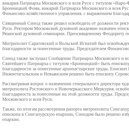
викария Патриарха Московского и всея Руси с титулом «Наро
Бронницкий Фома, викарий Патриарха Московского и всея Руси
Финансово-хозяйственного управления, с выражением благода
Священный Синод также решил освободить от должности ректо
Руси. Ректором Московской духовной академии назначен епис
Рязанской духовной семинарии. Преосвященному Феодориту по
Митрополит Саратовский и Вольский Игнатий был освобожден
благодарности за понесенные труды. Председателем Финансов
Синод также заслушал Сообщение Патриарха Московского и вс
Святейшего Патриарха с титулом «Бронницкий» быть епископ
благодарности за понесенные архипастырские труды. Епископ
Нижнетагильским и Невьянским решено быть епископу Серов
Рассматривая вопрос о назначении генерального директора х
митрополита Ростовского и Новочеркасского Меркурия, освобо
благодарность за понесенные на этой должности труды. Предс
Московского и всея Руси.
Также, по итогам рассмотрения рапорта митрополита Сингапу
епископа в Сингапурскую епархию, Синодом было решено изб
епархии.