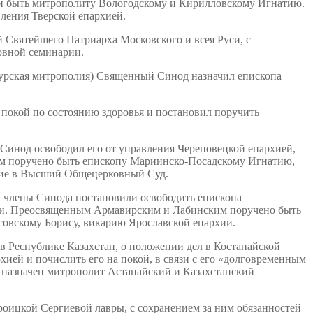
и быть митрополиту Вологодскому и Кирилловскому Игнатию.
ления Тверской епархией.
Святейшего Патриарха Московского и всея Руси, с
овной семинарии.
Курская митрополия) Священный Синод назначил епископа
покой по состоянию здоровья и постановил поручить
 Синод освободил его от управления Череповецкой епархией,
им поручено быть епископу Мариинско-Посадскому Игнатию,
ение в Высший Общецерковный Суд.
, члены Синода постановили освободить епископа
ями. Преосвященным Армавирским и Лабинским поручено быть
овскому Борису, викарию Ярославской епархии.
в Республике Казахстан, о положении дел в Костанайской
ией и почислить его на покой, в связи с его «долговременным
 назначен митрополит Астанайский и Казахстанский
оицкой Сергиевой лавры, с сохранением за ним обязанностей