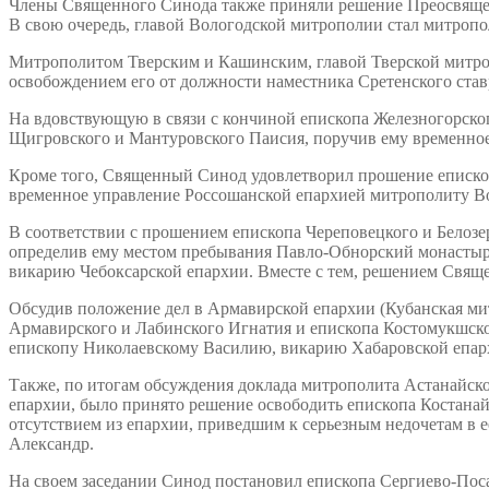
Члены Священного Синода также приняли решение Преосвяще
В свою очередь, главой Вологодской митрополии стал митропо
Митрополитом Тверским и Кашинским, главой Тверской митроп
освобождением его от должности наместника Сретенского став
На вдовствующую в связи с кончиной епископа Железногорско
Щигровского и Мантуровского Паисия, поручив ему временно
Кроме того, Священный Синод удовлетворил прошение епископ
временное управление Россошанской епархией митрополиту 
В соответствии с прошением епископа Череповецкого и Белозе
определив ему местом пребывания Павло-Обнорский монастыр
викарию Чебоксарской епархии. Вместе с тем, решением Свящ
Обсудив положение дел в Армавирской епархии (Кубанская ми
Армавирского и Лабинского Игнатия и епископа Костомукшск
епископу Николаевскому Василию, викарию Хабаровской епар
Также, по итогам обсуждения доклада митрополита Астанайско
епархии, было принято решение освободить епископа Костанайс
отсутствием из епархии, приведшим к серьезным недочетам в
Александр.
На своем заседании Синод постановил епископа Сергиево-Поса