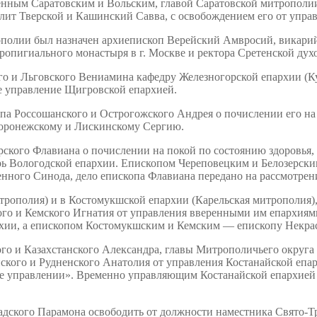
нным Саратовским и Вольским, главой Саратовской митрополи
лит Тверской и Кашинский Савва, с освобождением его от управ
олии был назначен архиепископ Верейский Амвросий, викарий 
ропигиального монастыря в г. Москве и ректора Сретенской дух
го и Льговского Вениамина кафедру Железногорской епархии (
е управление Щигровской епархией.
а Россошанского и Острогожского Андрея о почислении его на 
Воронежскому и Лискинскому Сергию.
рского Флавиана о почислении на покой по состоянию здоровья,
ь Вологодской епархии. Епископом Череповецким и Белозерск
енного Синода, дело епископа Флавиана передано на рассмотр
трополия) и в Костомукшской епархии (Карельская митрополия)
ого и Кемского Игнатия от управления вверенными им епархи
хии, а епископом Костомукшским и Кемским — епископу Некрас
го и Казахстанского Александра, главы Митрополичьего округа 
кого и Рудненского Анатолия от управления Костанайской епарх
 ее управлении». Временно управляющим Костанайской епархией
дского Парамона освободить от должности наместника Свято-Тр