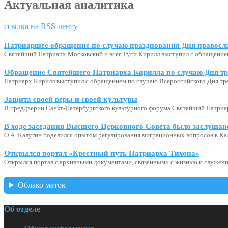
Актуальная аналитика
ссылка на RSS-ленту
Патриаршее обращение по случаю празднования Дня правосл
Святейший Патриарх Московский и всея Руси Кирилл выступил с обращение
Обращение Святейшего Патриарха Кирилла по случаю Дня тр
Патриарх Кирилл выступил с обращением по случаю Всероссийского Дня тр
Защита своей веры и своей культуры
В преддверии Санкт-Петербургского культурного форума Святейший Патриар
В ходе заседания Высшего Церковного Совета было заслушан
О.А. Калугин поделился опытом регулирования миграционных вопросов в Ка
Открылся портал «Крестный путь Патриарха Тихона»
Открылся портал с архивными документами, связанными с жизнью и служени
Облако меток
Об отделе