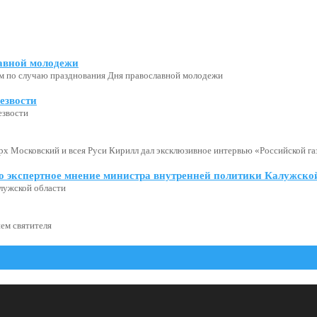
авной молодежи
м по случаю празднования Дня православной молодежи
езвости
езвости
х Московский и всея Руси Кирилл дал эксклюзивное интервью «Российской газ
о экспертное мнение министра внутренней политики Калужской
лужской области
ем святителя