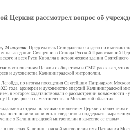
й Церкви рассмотрел вопрос об учрежд
, 24 августа
. Председатель Синодального отдела по взаимоот
ом на заседании Священного Синода Русской Православной Церк
вского и всея Руси Кирилла в историческом здании Святейшего
 взаимоотношениям Церкви с обществом и СМИ рассказал, что в
реев и духовенства Калининградской митрополии.
. Легойда, по итогам посещения Святейшим Патриархом Москов
2023 года, архиереи и духовенство епархий Калининградской м
ием, в котором ходатайствовали о рассмотрении возможности «
зцу Патриаршего наместничества в Московской области».
нодального отдела по взаимоотношениям Церкви с обществом и 
да постановили «принять к сведению и поддержать выраженну
чение о Калининградской митрополии в качестве ее главы».
л в пределах Калининградской митрополии имя Патриарха Моско