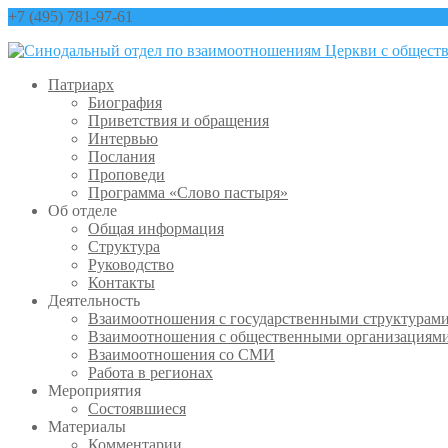
+7 (495) 781-97-61
contact@sinfo-mp.ru
Патриарх
Биография
Приветствия и обращения
Интервью
Послания
Проповеди
Программа «Слово пастыря»
Об отделе
Общая информация
Структура
Руководство
Контакты
Деятельность
Взаимоотношения с государственными структурам
Взаимоотношения с общественными организациям
Взаимоотношения со СМИ
Работа в регионах
Мероприятия
Состоявшиеся
Материалы
Комментарии