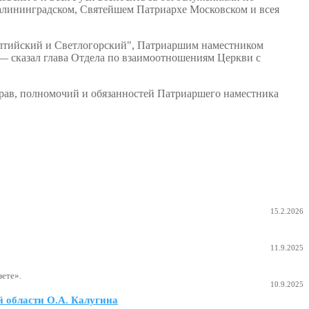
алининградском, Святейшем Патриархе Московском и всея
алтийский и Светлогорский", Патриаршим наместником
 сказал глава Отдела по взаимоотношениям Церкви с
прав, полномочий и обязанностей Патриаршего наместника
15.2.2026
11.9.2025
ете».
10.9.2025
 области О.А. Калугина