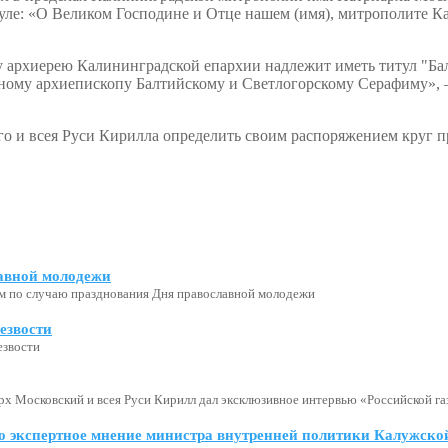
ле: «О Великом Господине и Отце нашем (имя), митрополите К
 архиерею Калининградской епархии надлежит иметь титул "Б
ому архиепископу Балтийскому и Светлогорскому Серафиму», —
го и всея Руси Кирилла определить своим распоряжением круг 
авной молодежи
м по случаю празднования Дня православной молодежи
езвости
езвости
х Московский и всея Руси Кирилл дал эксклюзивное интервью «Российской газ
о экспертное мнение министра внутренней политики Калужской