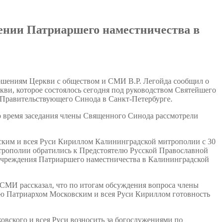
ении Патриаршего наместничества в
ношениям Церкви с обществом и СМИ В.Р. Легойда сообщил о
ви, которое состоялось сегодня под руководством Святейшего
 Правительствующего Синода в Санкт-Петербурге.
о время заседания члены Священного Синода рассмотрели
ским и всея Руси Кириллом Калининградской митрополии с 30
итрополии обратились к Предстоятелю Русской Православной
учреждения Патриаршего наместничества в Калининградской
СМИ рассказал, что по итогам обсуждения вопроса члены
ю Патриархом Московским и всея Руси Кириллом готовность
вского и всея Руси возносить за богослужениями по