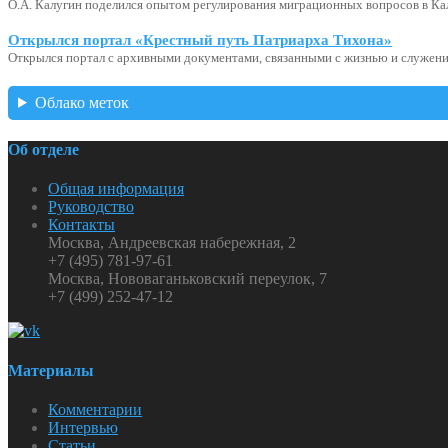
О.А. Калугин поделился опытом регулирования миграционных вопросов в Ка
Открылся портал «Крестный путь Патриарха Тихона»
Открылся портал с архивными документами, связанными с жизнью и служени
Облако меток
Об отделе
Общая информация
Руководство
Контакты
Москва, Андреевская набережная, 2
+7 (495) 781-97-61
Москва, Нововаганьковский переулок, 7
+7 (499) 252-47-12
Материалы
Комментарии
Интервью
Статьи