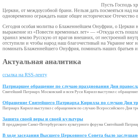
Пусть Господь хр
Церкви, от междоусобной брани. Нельзя дать посмеяться над 
одновременно ограждать наше общее историческое Отечество от
Сегодня особая молитва о Блаженнейшем Онуфрии, о Церкви на
выражение из «Повести временных лет» — «Откуда есть пошла Р
хранил землю Русскую от врагов внешних, от нестроений внут
отступили и чтобы народ наш благочестивый на Украине мог н
поминать Блаженнейшего Онуфрия, поминать наших братьев и с
Актуальная аналитика
ссылка на RSS-ленту
Патриаршее обращение по случаю празднования Дня правосл
Святейший Патриарх Московский и всея Руси Кирилл выступил с обращение
Обращение Святейшего Патриарха Кирилла по случаю Дня тр
Патриарх Кирилл выступил с обращением по случаю Всероссийского Дня тр
Защита своей веры и своей культуры
В преддверии Санкт-Петербургского культурного форума Святейший Патриар
В ходе заседания Высшего Церковного Совета было заслушан