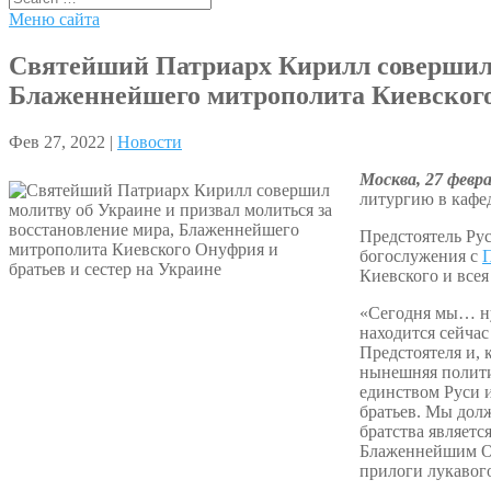
Меню сайта
Святейший Патриарх Кирилл совершил м
Блаженнейшего митрополита Киевского 
Фев 27, 2022 |
Новости
Москва, 27 февр
литургию в кафе
Предстоятель Ру
богослужения с
П
Киевского и все
«Сегодня мы… ну
находится сейча
Предстоятеля и, 
нынешняя политич
единством Руси и
братьев. Мы дол
братства являетс
Блаженнейшим Ону
прилоги лукавого