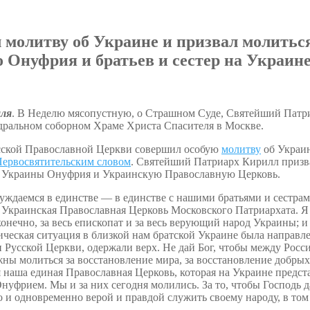
олитву об Украине и призвал молиться 
Онуфрия и братьев и сестер на Украин
аля
. В Неделю мясопустную, о Страшном Суде, Святейший Патр
дральном соборном Храме Христа Спасителя в Москве.
сской Православной Церкви совершил особую
молитву
об Украин
ервосвятительским словом
. Святейший Патриарх Кирилл призв
я Украины Онуфрия и Украинскую Православную Церковь.
ждаемся в единстве — в единстве с нашими братьями и сестрами
с Украинская Православная Церковь Московского Патриархата. Я
конечно, за весь епископат и за весь верующий народ Украины; и
еская ситуация в близкой нам братской Украине была направлен
 Русской Церкви, одержали верх. Не дай Бог, чтобы между Росс
жны молиться за восстановление мира, за восстановление добры
я наша единая Православная Церковь, которая на Украине пред
фрием. Мы и за них сегодня молились. За то, чтобы Господь да
 и одновременно верой и правдой служить своему народу, в том 