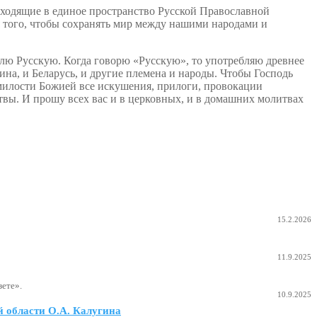
входящие в единое пространство Русской Православной
я того, чтобы сохранять мир между нашими народами и
лю Русскую. Когда говорю «Русскую», то употребляю древнее
на, и Беларусь, и другие племена и народы. Чтобы Господь
милости Божией все искушения, прилоги, провокации
твы. И прошу всех вас и в церковных, и в домашних молитвах
15.2.2026
11.9.2025
ете».
10.9.2025
 области О.А. Калугина