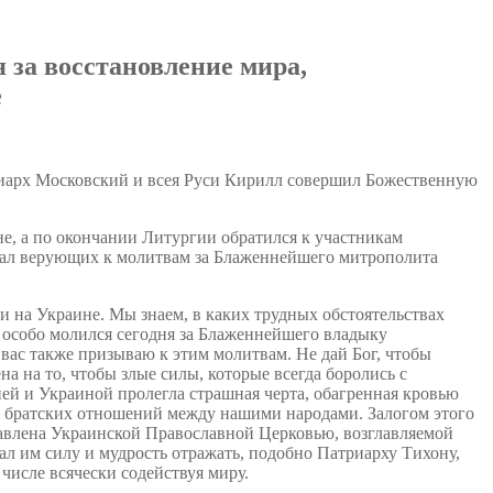
за восстановление мира,
е
иарх Московский и всея Руси Кирилл совершил Божественную
е, а по окончании Литургии обратился к участникам
ал верующих к молитвам за Блаженнейшего митрополита
 на Украине. Мы знаем, в каких трудных обстоятельствах
 особо молился сегодня за Блаженнейшего владыку
 вас также призываю к этим молитвам. Не дай Бог, чтобы
а на то, чтобы злые силы, которые всегда боролись с
ией и Украиной пролегла страшная черта, обагренная кровью
х братских отношений между нашими народами. Залогом этого
ставлена Украинской Православной Церковью, возглавляемой
л им силу и мудрость отражать, подобно Патриарху Тихону,
числе всячески содействуя миру.