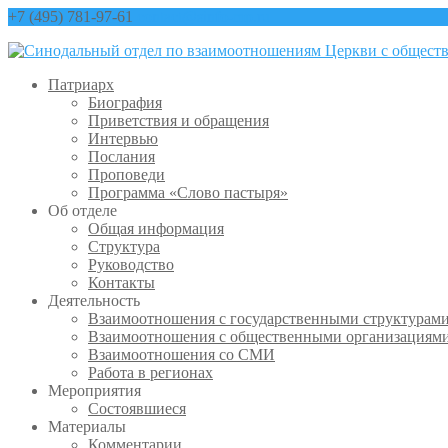
+7 (495) 781-97-61
contact@sinfo-mp.ru
Патриарх
Биография
Приветствия и обращения
Интервью
Послания
Проповеди
Программа «Слово пастыря»
Об отделе
Общая информация
Структура
Руководство
Контакты
Деятельность
Взаимоотношения с государственными структурам
Взаимоотношения с общественными организациям
Взаимоотношения со СМИ
Работа в регионах
Мероприятия
Состоявшиеся
Материалы
Комментарии