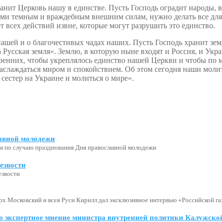
анит Церковь нашу в единстве. Пусть Господь оградит народы, 
нами темным и враждебным внешним силам, нужно делать все дл
 всех действий извне, которые могут разрушить это единство.
шей и о благочестивых чадах наших. Пусть Господь хранит зем
усская земля». Землю, в которую ныне входят и Россия, и Украи
ренних, чтобы укреплялось единство нашей Церкви и чтобы по 
аслаждаться миром и спокойствием. Об этом сегодня наши моли
естер на Украине и молиться о мире».
авной молодежи
м по случаю празднования Дня православной молодежи
езвости
езвости
х Московский и всея Руси Кирилл дал эксклюзивное интервью «Российской газ
о экспертное мнение министра внутренней политики Калужской