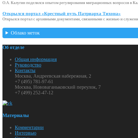
О.А. Калугин поделился опытом регулирования миграционных вопросов в Ка
Открылся портал «Крестный путь Патриарха Тихона»
Открылся портал с архивными документами, связанными с жизнью и служени
Облако меток
Об отделе
Общая информация
Руководство
Контакты
Москва, Андреевская набережная, 2
+7 (495) 781-97-61
Москва, Нововаганьковский переулок, 7
+7 (499) 252-47-12
Материалы
Комментарии
Интервью