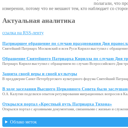
полагали, что пр
измерении, потому что не мешают тем, кто наблюдает со стор
Актуальная аналитика
ссылка на RSS-ленту
Патриаршее обращение по случаю празднования Дня правосл
Святейший Патриарх Московский и всея Руси Кирилл выступил с обращение
Обращение Святейшего Патриарха Кирилла по случаю Дня тр
Патриарх Кирилл выступил с обращением по случаю Всероссийского Дня тр
Защита своей веры и своей культуры
В преддверии Санкт-Петербургского культурного форума Святейший Патриар
В ходе заседания Высшего Церковного Совета было заслушан
О.А. Калугин поделился опытом регулирования миграционных вопросов в Ка
Открылся портал «Крестный путь Патриарха Тихона»
Открылся портал с архивными документами, связанными с жизнью и служени
Облако меток