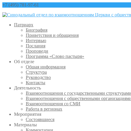
+7 (495) 781-97-61
contact@sinfo-mp.ru
Патриарх
Биография
Приветствия и обращения
Интервью
Послания
Проповеди
Программа «Слово пастыря»
Об отделе
Общая информация
Структура
Руководство
Контакты
Деятельность
Взаимоотношения с государственными структурам
Взаимоотношения с общественными организациям
Взаимоотношения со СМИ
Работа в регионах
Мероприятия
Состоявшиеся
Материалы
Комментарии