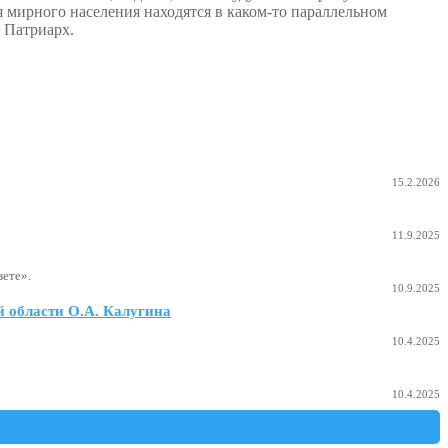
ия мирного населения находятся в каком-то параллельном
 Патриарх.
15.2.2026
11.9.2025
ете».
10.9.2025
 области О.А. Калугина
10.4.2025
10.4.2025