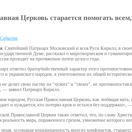
вная Церковь старается помогать всем,
Событие
ря
. Святейший Патриарх Московский и всея Руси Кирилл, в свое
Государственной Думе, рассказал о миротворческом и гуманита
ссия проходит на протяжении почти целого года.
арх отметил братоубийственный характер этого противостояни
ого и украинского народов, в уничтожении их общей историческ
 не делит свою паству на "чужих" и "своих", не противопоставля
, — заявил Патриарх Кирилл.
оим народом, Русская Православная Церковь, как любящая мать, 
адает и нуждается, кто потерял кров и остался без поддержки», —
ской Православной Церкви также отметил, что, по слову Христа
я реальность мира, пораженного грехом, умножение которого неп
люди, осознавая неразрешенность многих конфликтов, стараются 