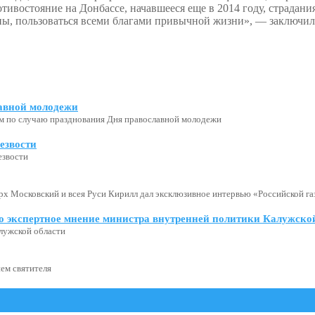
отивостояние на Донбассе, начавшееся еще в 2014 году, страдан
оны, пользоваться всеми благами привычной жизни», — заключил
авной молодежи
м по случаю празднования Дня православной молодежи
езвости
езвости
х Московский и всея Руси Кирилл дал эксклюзивное интервью «Российской газ
о экспертное мнение министра внутренней политики Калужской
лужской области
ем святителя