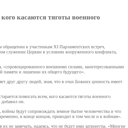
 кого касаются тяготы военного
м обращении к участникам XI Парламентских встреч,
рном служении Церкви в условиях вооруженного конфликта,
я, «спровоцированного внешними силами, заинтересованными
ой памяти и лишении их общего будущего».
ет друг другу людей, зная, что в очах Божиих ценность имеет
старается помогать всем, кого касаются тяготы военного
 добавил он.
, войны будут сопровождать земное бытие человечества и что
ременно, в конце концов, приводит в том числе и к войнам».
их не замечать, надеясь, что не будут ими затронуты. «Многие