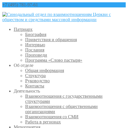
+7 (495) 781-97-61
contact@sinfo-mp.ru
Патриарх
Биография
Приветствия и обращения
Интервью
Послания
Проповеди
Программа «Слово пастыря»
Об отделе
Общая информация
Структура
Руководство
Контакты
Деятельность
Взаимоотношения с государственными
структурами
Взаимоотношения с общественными
организациями
Взаимоотношения со СМИ
Работа в регионах
Мероприятия