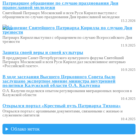
Патриаршее обращение по случаю празднования Дня
православной молодежи
Святейший Патриарх Московский и всея Руси Кирилл выступил с
обращением по случаю празднования Дня православной молодежи
15.2.2026
Обращение Святейшего Патриарха Кирилла по случаю Дня
трезвости
Патриарх Кирилл выступил с обращением по случаю Всероссийского Дня
трезвости
11.9.2025
Защита своей веры и своей культуры
В преддверии Санкт-Петербургского культурного форума Святейший
Патриарх Московский и всея Руси Кирилл дал эксклюзивное интервью
«Российской газете».
10.9.2025
В ходе заседания Высшего Церковного Совета было
заслушано экспертное мнение министра внутренней
политики Калужской области О.А. Калугина
О.А. Калугин поделился опытом регулирования миграционных вопросов в
Калужской области
10.4.2025
Открылся портал «Крестный путь Патриарха Тихона»
Открылся портал с архивными документами, связанными с жизнью и
служением святителя
10.4.2025
Облако меток