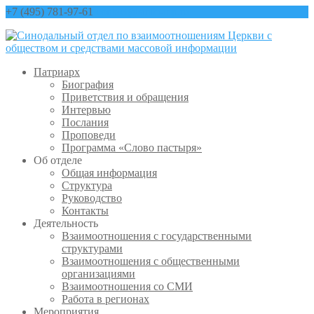
+7 (495) 781-97-61
contact@sinfo-mp.ru
Патриарх
Биография
Приветствия и обращения
Интервью
Послания
Проповеди
Программа «Слово пастыря»
Об отделе
Общая информация
Структура
Руководство
Контакты
Деятельность
Взаимоотношения с государственными
структурами
Взаимоотношения с общественными
организациями
Взаимоотношения со СМИ
Работа в регионах
Мероприятия