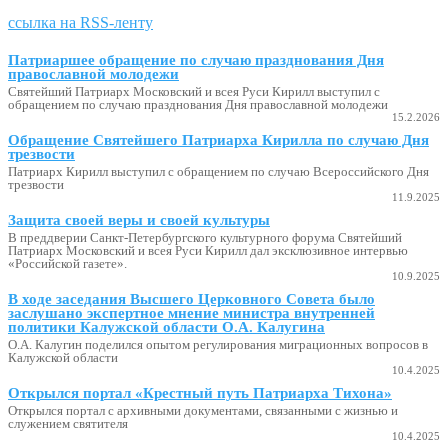
ссылка на RSS-ленту
Патриаршее обращение по случаю празднования Дня
православной молодежи
Святейший Патриарх Московский и всея Руси Кирилл выступил с
обращением по случаю празднования Дня православной молодежи
15.2.2026
Обращение Святейшего Патриарха Кирилла по случаю Дня
трезвости
Патриарх Кирилл выступил с обращением по случаю Всероссийского Дня
трезвости
11.9.2025
Защита своей веры и своей культуры
В преддверии Санкт-Петербургского культурного форума Святейший
Патриарх Московский и всея Руси Кирилл дал эксклюзивное интервью
«Российской газете».
10.9.2025
В ходе заседания Высшего Церковного Совета было
заслушано экспертное мнение министра внутренней
политики Калужской области О.А. Калугина
О.А. Калугин поделился опытом регулирования миграционных вопросов в
Калужской области
10.4.2025
Открылся портал «Крестный путь Патриарха Тихона»
Открылся портал с архивными документами, связанными с жизнью и
служением святителя
10.4.2025