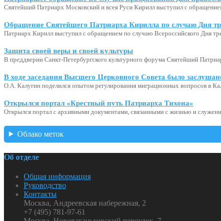
Святейший Патриарх Московский и всея Руси Кирилл выступил с обращение
Обращение Святейшего Патриарха Кирилла по случаю Дня тр
Патриарх Кирилл выступил с обращением по случаю Всероссийского Дня тр
Защита своей веры и своей культуры
В преддверии Санкт-Петербургского культурного форума Святейший Патриар
В ходе заседания Высшего Церковного Совета было заслушан
О.А. Калугин поделился опытом регулирования миграционных вопросов в Ка
Открылся портал «Крестный путь Патриарха Тихона»
Открылся портал с архивными документами, связанными с жизнью и служени
Облако меток
Об отделе
Общая информация
Руководство
Контакты
Москва, Андреевская набережная, 2
+7 (495) 781-97-61
Москва, Нововаганьковский переулок, 7