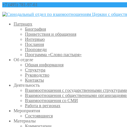
+7 (495) 781-97-61
contact@sinfo-mp.ru
Патриарх
Биография
Приветствия и обращения
Интервью
Послания
Проповеди
Программа «Слово пастыря»
Об отделе
Общая информация
Структура
Руководство
Контакты
Деятельность
Взаимоотношения с государственными структурам
Взаимоотношения с общественными организациям
Взаимоотношения со СМИ
Работа в регионах
Мероприятия
Состоявшиеся
Материалы
Комментарии