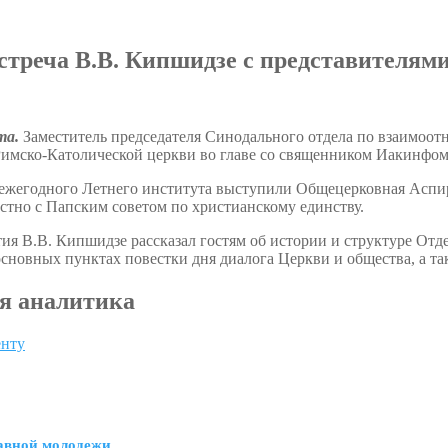
стреча В.В. Кипшидзе с представителя
ста.
Заместитель председателя Синодального отдела по взаимо
Римско-Католической церкви во главе со священником Иакинфом
ежегодного Летнего института выступили Общецерковная Аспир
стно с Папским советом по христианскому единству.
тия В.В. Кипшидзе рассказал гостям об истории и структуре О
сновных пунктах повестки дня диалога Церкви и общества, а та
я аналитика
енту
авной молодежи