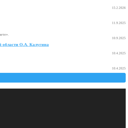
15.2.2026
11.9.2025
ете».
10.9.2025
 области О.А. Калугина
10.4.2025
10.4.2025