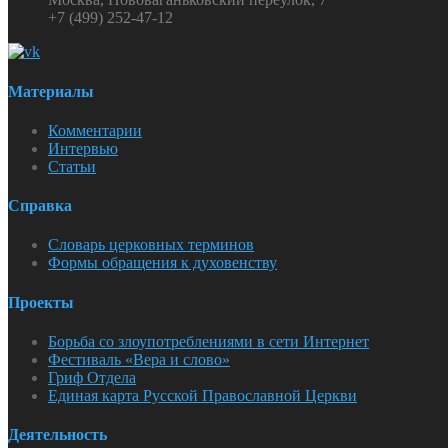
+7 (499) 252-47-12
Материалы
Комментарии
Интервью
Статьи
Справка
Словарь церковных терминов
Формы обращения к духовенству
Проекты
Борьба со злоупотреблениями в сети Интернет
Фестиваль «Вера и слово»
Гриф Отдела
Единая карта Русской Православной Церкви
Деятельность