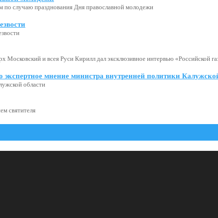
м по случаю празднования Дня православной молодежи
езвости
езвости
х Московский и всея Руси Кирилл дал эксклюзивное интервью «Российской газ
о экспертное мнение министра внутренней политики Калужской
лужской области
ем святителя