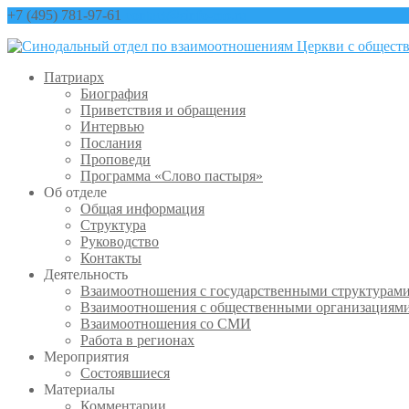
+7 (495) 781-97-61
contact@sinfo-mp.ru
Патриарх
Биография
Приветствия и обращения
Интервью
Послания
Проповеди
Программа «Слово пастыря»
Об отделе
Общая информация
Структура
Руководство
Контакты
Деятельность
Взаимоотношения с государственными структурам
Взаимоотношения с общественными организациям
Взаимоотношения со СМИ
Работа в регионах
Мероприятия
Состоявшиеся
Материалы
Комментарии