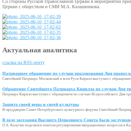
Со стороны Русской Православной Церкви в мероприятии прин
Церкви с обществом и СМИ М.А. Калашникова.
Актуальная аналитика
ссылка на RSS-ленту
Патриаршее обращение по случаю празднования Дня правосл
Святейший Патриарх Московский и всея Руси Кирилл выступил с обращение
Обращение Святейшего Патриарха Кирилла по случаю Дня тр
Патриарх Кирилл выступил с обращением по случаю Всероссийского Дня тр
Защита своей веры и своей культуры
В преддверии Санкт-Петербургского культурного форума Святейший Патриар
В ходе заседания Высшего Церковного Совета было заслушан
О.А. Калугин поделился опытом регулирования миграционных вопросов в Ка