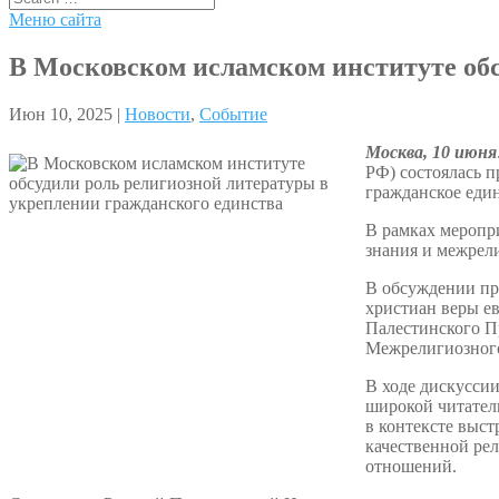
Меню сайта
В Московском исламском институте обс
Июн 10, 2025 |
Новости
,
Событие
Москва, 10 июня
РФ) состоялась п
гражданское един
В рамках меропр
знания и межрел
В обсуждении пр
христиан веры е
Палестинского П
Межрелигиозного
В ходе дискусси
широкой читател
в контексте выс
качественной ре
отношений.