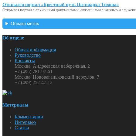
Открылся портал «Крестный путь Патриарха Тихона»
Открылся портал с архивными документами, связанными с жизнью и служени
Облако меток
Об отделе
Общая информация
Руководство
Контакты
Москва, Андреевская набережная, 2
+7 (495) 781-97-61
Москва, Нововаганьковский переулок, 7
+7 (499) 252-47-12
Материалы
Комментарии
Интервью
Статьи