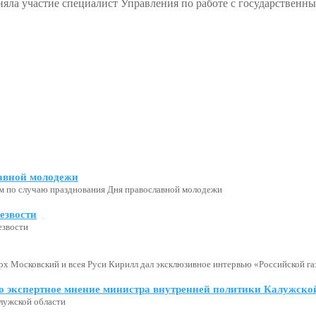
яла участие специалист Управления по работе с государственн
авной молодежи
м по случаю празднования Дня православной молодежи
езвости
езвости
х Московский и всея Руси Кирилл дал эксклюзивное интервью «Российской газ
о экспертное мнение министра внутренней политики Калужской
лужской области