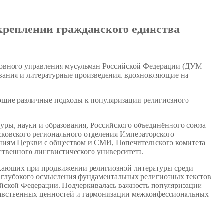
креплении гражданского единства
ховного управления мусульман Российской Федерации (ДУМ
дования и литературные произведения, вдохновляющие на
ющие различные подходы к популяризации религиозного
уры, науки и образования, Российского объединённого союза
сковского регионального отделения Императорского
ниям Церкви с обществом и СМИ, Попечительского комитета
ственного лингвистического университета.
икающих при продвижении религиозной литературы среди
 глубокого осмысления фундаментальных религиозных текстов
ийской Федерации. Подчеркивалась важность популяризации
равственных ценностей и гармонизации межконфессиональных