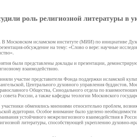
удили роль религиозной литературы в у
. В Московском исламском институте (МИИ) по инициативе Ду
резентация-обсуждение на тему: «Слово о вере: научные иссле
ство».
иятия были представлены доклады и презентации, демонстриру
игиозному взаимодействию.
иняли участие представители Фонда поддержки исламской культ
вангельской, Центрального духовного управления буддистов, Мо
равославного Общества, Синодального отдела по взаимоотноше
 совета России, а также кафедры теологии Московского государ
и участники обменялись мнениями относительно проблем, возн
ьской аудитории. Особое внимание было уделено необходимости
траивания устойчивого межрелигиозного взаимодействия в Росс
лигиозной литературы, способствующей укреплению духовно-н