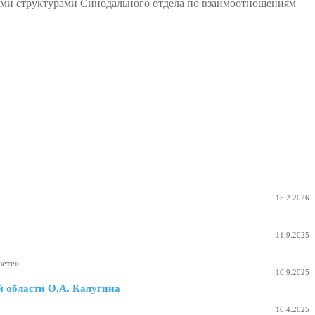
ыми структурами Синодального отдела по взаимоотношениям
15.2.2026
11.9.2025
ете».
10.9.2025
 области О.А. Калугина
10.4.2025