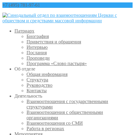
+7 (495) 781-97-61
contact@sinfo-mp.ru
Патриарх
Биография
Приветствия и обращения
Интервью
Послания
Проповеди
Программа «Слово пастыря»
Об отделе
Общая информация
Структура
Руководство
Контакты
Деятельность
Взаимоотношения с государственными
структурами
Взаимоотношения с общественными
организациями
Взаимоотношения со СМИ
Работа в регионах
Мероприятия