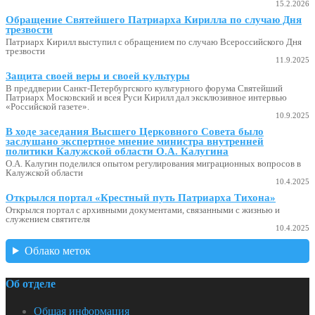
15.2.2026
Обращение Святейшего Патриарха Кирилла по случаю Дня
трезвости
Патриарх Кирилл выступил с обращением по случаю Всероссийского Дня
трезвости
11.9.2025
Защита своей веры и своей культуры
В преддверии Санкт-Петербургского культурного форума Святейший
Патриарх Московский и всея Руси Кирилл дал эксклюзивное интервью
«Российской газете».
10.9.2025
В ходе заседания Высшего Церковного Совета было
заслушано экспертное мнение министра внутренней
политики Калужской области О.А. Калугина
О.А. Калугин поделился опытом регулирования миграционных вопросов в
Калужской области
10.4.2025
Открылся портал «Крестный путь Патриарха Тихона»
Открылся портал с архивными документами, связанными с жизнью и
служением святителя
10.4.2025
Облако меток
Об отделе
Общая информация