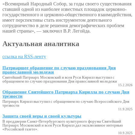
«Всемирный Народный Собор, за годы своего существования
ставший одной из наиболее известных площадок церковно-
государственного и церковно-общественного взаимодействия,
имеет перспективы стать инструментом деятельного
сотрудничество в деле решения демографических проблем
нашей страны», — заключил В.Р. Легойда.
Актуальная аналитика
ссылка на RSS-ленту
Патриаршее обращение по случаю празднования Дня
православной молодежи
Святейший Патриарх Московский и всея Руси Кирилл выступил с
обращением по случаю празднования Дня православной молодежи
15.2.2026
Обращение Святейшего Патриарха Кирилла по случаю Дня
трезвости
Патриарх Кирилл выступил с обращением по случаю Всероссийского Дня
трезвости
11.9.2025
Защита своей веры и своей культуры
В преддверии Санкт-Петербургского культурного форума Святейший
Патриарх Московский и всея Руси Кирилл дал эксклюзивное интервью
«Российской газете».
10.9.2025