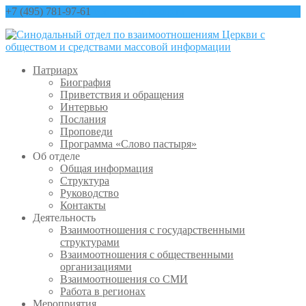
+7 (495) 781-97-61
contact@sinfo-mp.ru
Патриарх
Биография
Приветствия и обращения
Интервью
Послания
Проповеди
Программа «Слово пастыря»
Об отделе
Общая информация
Структура
Руководство
Контакты
Деятельность
Взаимоотношения с государственными
структурами
Взаимоотношения с общественными
организациями
Взаимоотношения со СМИ
Работа в регионах
Мероприятия