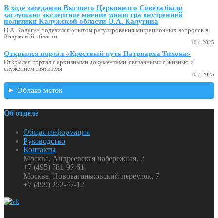
В ходе заседания Высшего Церковного Совета было
заслушано экспертное мнение министра внутренней
политики Калужской области О.А. Калугина
О.А. Калугин поделился опытом регулирования миграционных вопросов в
Калужской области
10.4.2025
Открылся портал «Крестный путь Патриарха Тихона»
Открылся портал с архивными документами, связанными с жизнью и
служением святителя
10.4.2025
Облако меток
Об отделе
Общая информация
Руководство
Контакты
Москва, Андреевская набережная, 2
+7 (495) 781-97-61
Москва, Нововаганьковский переулок, 7
+7 (499) 252-47-12