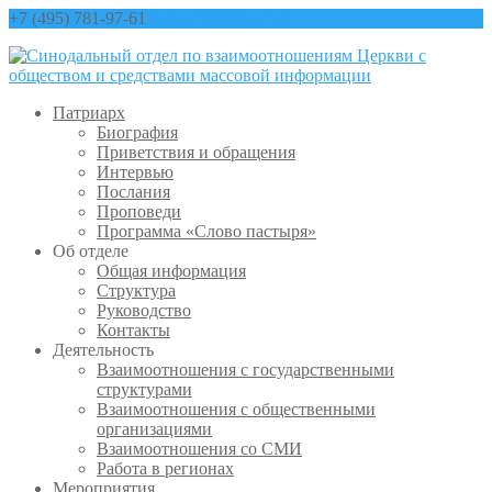
+7 (495) 781-97-61
contact@sinfo-mp.ru
Патриарх
Биография
Приветствия и обращения
Интервью
Послания
Проповеди
Программа «Слово пастыря»
Об отделе
Общая информация
Структура
Руководство
Контакты
Деятельность
Взаимоотношения с государственными
структурами
Взаимоотношения с общественными
организациями
Взаимоотношения со СМИ
Работа в регионах
Мероприятия