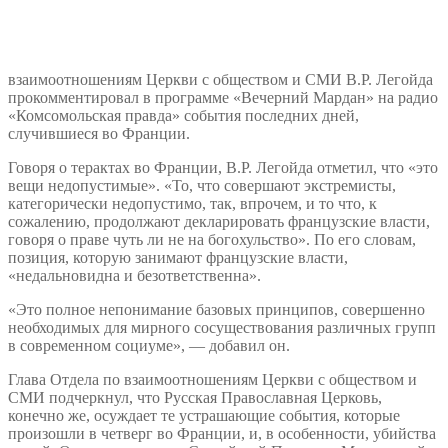
взаимоотношениям Церкви с обществом и СМИ В.Р. Легойда
прокомментировал в программе «Вечерний Мардан» на радио
«Комсомольская правда» события последних дней,
случившиеся во Франции.
Говоря о терактах во Франции, В.Р. Легойда отметил, что «это
вещи недопустимые». «То, что совершают экстремисты,
категорически недопустимо, так, впрочем, и то что, к
сожалению, продолжают декларировать французские власти,
говоря о праве чуть ли не на богохульство». По его словам,
позиция, которую занимают французские власти,
«недальновидна и безответственна».
«Это полное непонимание базовых принципов, совершенно
необходимых для мирного сосуществования различных групп
в современном социуме», — добавил он.
Глава Отдела по взаимоотношениям Церкви с обществом и
СМИ подчеркнул, что Русская Православная Церковь,
конечно же, осуждает те устрашающие события, которые
произошли в четверг во Франции, и, в особенности, убийства