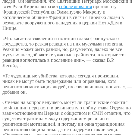
людей. Он напомнил, что Святейший Патриарх Московский и
всея Руси Кирилл выразил
соболезнования
президенту
Французской Республики Эммануэлю Макрону и
католической общине Франции в связи с гибелью людей в
результате вооруженного нападения в церкви Нотр-Дам в
Ницце.
«Что касается заявлений и позиции главы французского
государства, то резкая реакция на них мусульман понятна.
Реакция может быть разной, но, разумеется, далеко не все
мусульмане одобряют те ужасные крайности, в которые эта
реакция воплотилась в последние дни», — сказал В.Р.
Легойда.
«Те чудовищные убийства, которые сегодня произошли,
никак не могут быть поддержаны или оправданы, хотя
религиозная мотивация людей, их совершивших, понятна», —
добавил он.
Отвечая на вопрос ведущего, могут ли трагические события
во Франции перерасти в религиозную войну, глава Отдела по
взаимоотношениям Церкви с обществом и СМИ отметил, что
существует разница между содержанием религии и
религиозной мотивацией, и потому ни одна традиционная
религиозная община никогда не поддержит такие вещи.
«Экстремизм — это всегда паразит на религиозном теле», —