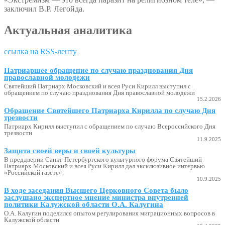
заключил В.Р. Легойда.
Актуальная аналитика
ссылка на RSS-ленту
Патриаршее обращение по случаю празднования Дня
православной молодежи
Святейший Патриарх Московский и всея Руси Кирилл выступил с
обращением по случаю празднования Дня православной молодежи
15.2.2026
Обращение Святейшего Патриарха Кирилла по случаю Дня
трезвости
Патриарх Кирилл выступил с обращением по случаю Всероссийского Дня
трезвости
11.9.2025
Защита своей веры и своей культуры
В преддверии Санкт-Петербургского культурного форума Святейший
Патриарх Московский и всея Руси Кирилл дал эксклюзивное интервью
«Российской газете».
10.9.2025
В ходе заседания Высшего Церковного Совета было
заслушано экспертное мнение министра внутренней
политики Калужской области О.А. Калугина
О.А. Калугин поделился опытом регулирования миграционных вопросов в
Калужской области