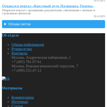
10.4.2025
Открылся портал «Крестный путь Патриарха Тихона»
Открылся портал с архивными документами, связанными с жизнью и
служением святителя
10.4.2025
Облако меток
Об отделе
Общая информация
Руководство
Контакты
Москва, Андреевская набережная, 2
+7 (495) 781-97-61
Москва, Нововаганьковский переулок, 7
+7 (499) 252-47-12
Материалы
Комментарии
Интервью
Статьи