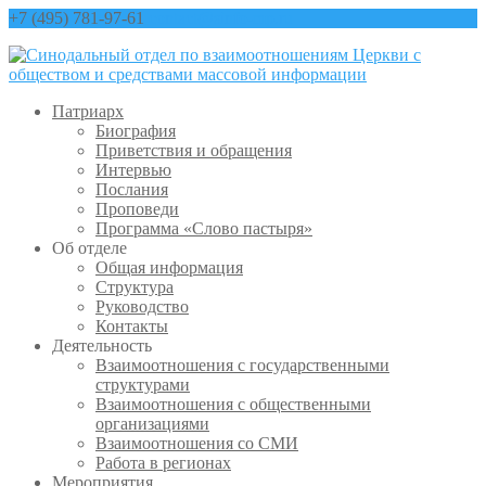
+7 (495) 781-97-61
contact@sinfo-mp.ru
Патриарх
Биография
Приветствия и обращения
Интервью
Послания
Проповеди
Программа «Слово пастыря»
Об отделе
Общая информация
Структура
Руководство
Контакты
Деятельность
Взаимоотношения с государственными
структурами
Взаимоотношения с общественными
организациями
Взаимоотношения со СМИ
Работа в регионах
Мероприятия