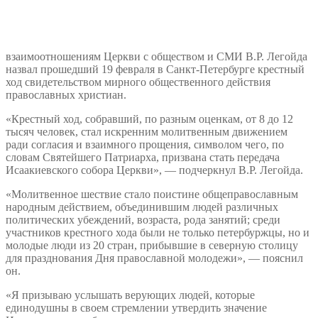
взаимоотношениям Церкви с обществом и СМИ В.Р. Легойда
назвал прошедший 19 февраля в Санкт-Петербурге крестный
ход свидетельством мирного общественного действия
православных христиан.
«Крестный ход, собравший, по разным оценкам, от 8 до 12
тысяч человек, стал искренним молитвенным движением
ради согласия и взаимного прощения, символом чего, по
словам Святейшего Патриарха, призвана стать передача
Исаакиевского собора Церкви», — подчеркнул В.Р. Легойда.
«Молитвенное шествие стало поистине общеправославным
народным действием, объединившим людей различных
политических убеждений, возраста, рода занятий; среди
участников крестного хода были не только петербуржцы, но и
молодые люди из 20 стран, прибывшие в северную столицу
для празднования Дня православной молодежи», — пояснил
он.
«Я призываю услышать верующих людей, которые
единодушны в своем стремлении утвердить значение