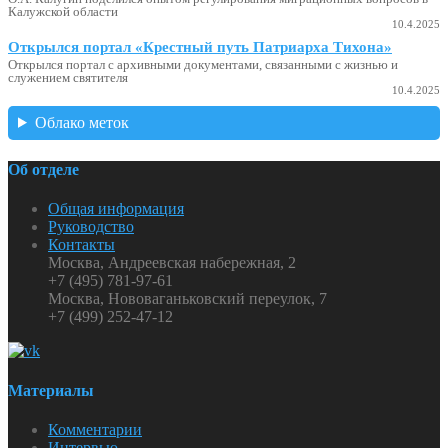
Калужской области
10.4.2025
Открылся портал «Крестный путь Патриарха Тихона»
Открылся портал с архивными документами, связанными с жизнью и
служением святителя
10.4.2025
Облако меток
Об отделе
Общая информация
Руководство
Контакты
Москва, Андреевская набережная, 2
+7 (495) 781-97-61
Москва, Нововаганьковский переулок, 7
+7 (499) 252-47-12
Материалы
Комментарии
Интервью