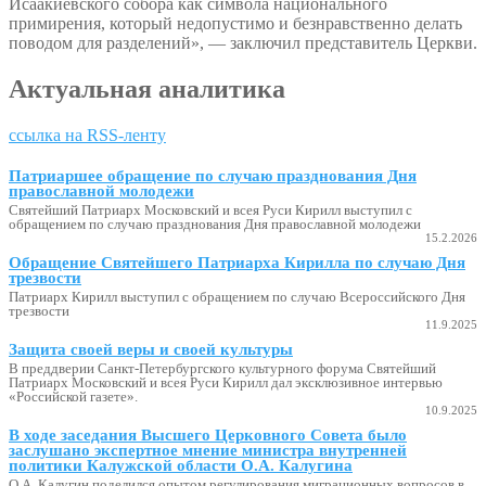
Исаакиевского собора как символа национального
примирения, который недопустимо и безнравственно делать
поводом для разделений», — заключил представитель Церкви.
Актуальная аналитика
ссылка на RSS-ленту
Патриаршее обращение по случаю празднования Дня
православной молодежи
Святейший Патриарх Московский и всея Руси Кирилл выступил с
обращением по случаю празднования Дня православной молодежи
15.2.2026
Обращение Святейшего Патриарха Кирилла по случаю Дня
трезвости
Патриарх Кирилл выступил с обращением по случаю Всероссийского Дня
трезвости
11.9.2025
Защита своей веры и своей культуры
В преддверии Санкт-Петербургского культурного форума Святейший
Патриарх Московский и всея Руси Кирилл дал эксклюзивное интервью
«Российской газете».
10.9.2025
В ходе заседания Высшего Церковного Совета было
заслушано экспертное мнение министра внутренней
политики Калужской области О.А. Калугина
О.А. Калугин поделился опытом регулирования миграционных вопросов в