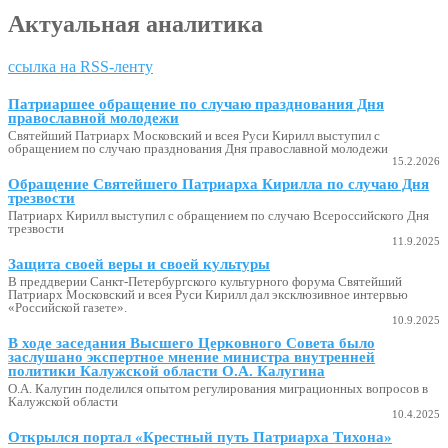
Актуальная аналитика
ссылка на RSS-ленту
Патриаршее обращение по случаю празднования Дня
православной молодежи
Святейший Патриарх Московский и всея Руси Кирилл выступил с
обращением по случаю празднования Дня православной молодежи
15.2.2026
Обращение Святейшего Патриарха Кирилла по случаю Дня
трезвости
Патриарх Кирилл выступил с обращением по случаю Всероссийского Дня
трезвости
11.9.2025
Защита своей веры и своей культуры
В преддверии Санкт-Петербургского культурного форума Святейший
Патриарх Московский и всея Руси Кирилл дал эксклюзивное интервью
«Российской газете».
10.9.2025
В ходе заседания Высшего Церковного Совета было
заслушано экспертное мнение министра внутренней
политики Калужской области О.А. Калугина
О.А. Калугин поделился опытом регулирования миграционных вопросов в
Калужской области
10.4.2025
Открылся портал «Крестный путь Патриарха Тихона»