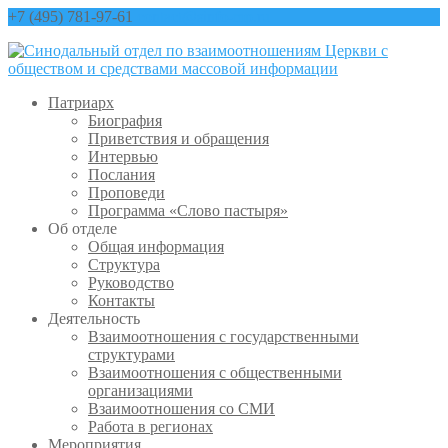
+7 (495) 781-97-61
contact@sinfo-mp.ru
Патриарх
Биография
Приветствия и обращения
Интервью
Послания
Проповеди
Программа «Слово пастыря»
Об отделе
Общая информация
Структура
Руководство
Контакты
Деятельность
Взаимоотношения с государственными
структурами
Взаимоотношения с общественными
организациями
Взаимоотношения со СМИ
Работа в регионах
Мероприятия