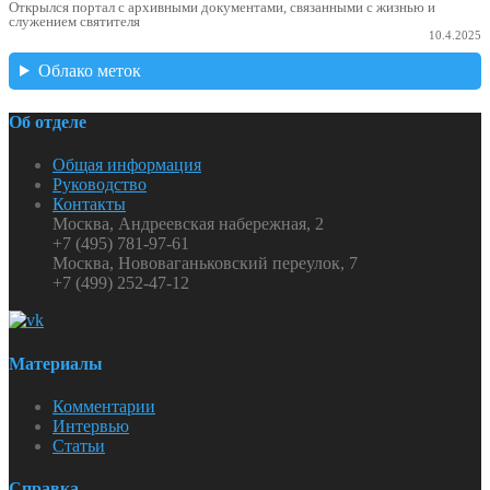
Открылся портал с архивными документами, связанными с жизнью и
служением святителя
10.4.2025
Облако меток
Об отделе
Общая информация
Руководство
Контакты
Москва, Андреевская набережная, 2
+7 (495) 781-97-61
Москва, Нововаганьковский переулок, 7
+7 (499) 252-47-12
Материалы
Комментарии
Интервью
Статьи
Справка