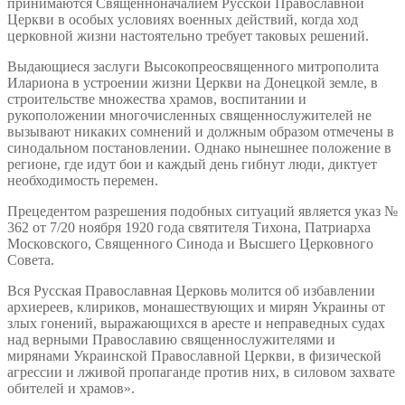
принимаются Священноначалием Русской Православной
Церкви в особых условиях военных действий, когда ход
церковной жизни настоятельно требует таковых решений.
Выдающиеся заслуги Высокопреосвященного митрополита
Илариона в устроении жизни Церкви на Донецкой земле, в
строительстве множества храмов, воспитании и
рукоположении многочисленных священнослужителей не
вызывают никаких сомнений и должным образом отмечены в
синодальном постановлении. Однако нынешнее положение в
регионе, где идут бои и каждый день гибнут люди, диктует
необходимость перемен.
Прецедентом разрешения подобных ситуаций является указ №
362 от 7/20 ноября 1920 года святителя Тихона, Патриарха
Московского, Священного Синода и Высшего Церковного
Совета.
Вся Русская Православная Церковь молится об избавлении
архиереев, клириков, монашествующих и мирян Украины от
злых гонений, выражающихся в аресте и неправедных судах
над верными Православию священнослужителями и
мирянами Украинской Православной Церкви, в физической
агрессии и лживой пропаганде против них, в силовом захвате
обителей и храмов».