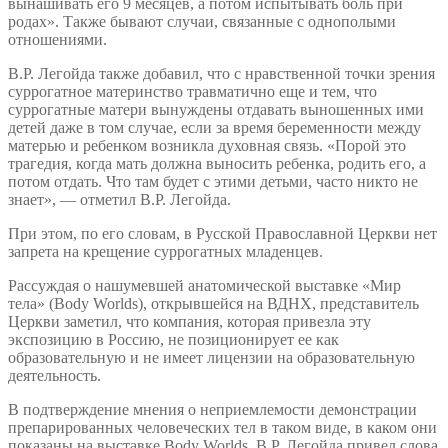
вынашивать его 9 месяцев, а потом испытывать боль при
родах». Также бывают случаи, связанные с однополыми
отношениями.
В.Р. Легойда также добавил, что с нравственной точки зрения
суррогатное материнство травматично еще и тем, что
суррогатные матери вынуждены отдавать выношенных ими
детей даже в том случае, если за время беременности между
матерью и ребенком возникла духовная связь. «Порой это
трагедия, когда мать должна выносить ребенка, родить его, а
потом отдать. Что там будет с этими детьми, часто никто не
знает», — отметил В.Р. Легойда.
При этом, по его словам, в Русской Православной Церкви нет
запрета на крещение суррогатных младенцев.
Рассуждая о нашумевшей анатомической выставке «Мир
тела» (Body Worlds), открывшейся на ВДНХ, представитель
Церкви заметил, что компания, которая привезла эту
экспозицию в Россию, не позиционирует ее как
образовательную и не имеет лицензии на образовательную
деятельность.
В подтверждение мнения о неприемлемости демонстрации
препарированных человеческих тел в таком виде, в каком они
показаны на выставке Body Worlds, В.Р. Легойда привел слова