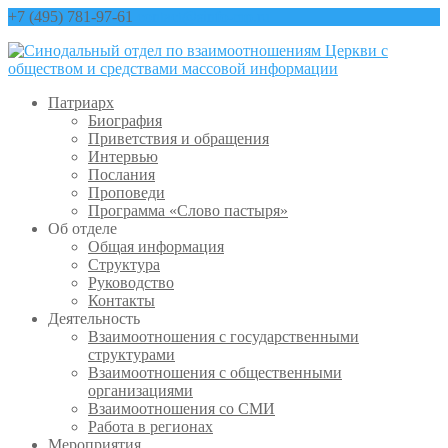
+7 (495) 781-97-61
contact@sinfo-mp.ru
Патриарх
Биография
Приветствия и обращения
Интервью
Послания
Проповеди
Программа «Слово пастыря»
Об отделе
Общая информация
Структура
Руководство
Контакты
Деятельность
Взаимоотношения с государственными
структурами
Взаимоотношения с общественными
организациями
Взаимоотношения со СМИ
Работа в регионах
Мероприятия