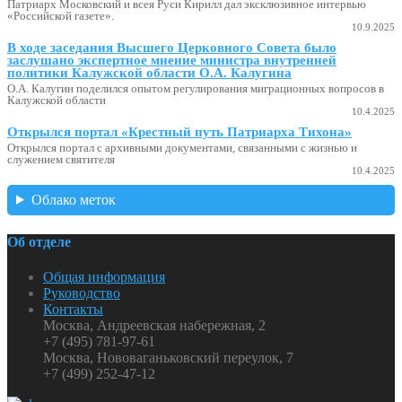
Патриарх Московский и всея Руси Кирилл дал эксклюзивное интервью
«Российской газете».
10.9.2025
В ходе заседания Высшего Церковного Совета было
заслушано экспертное мнение министра внутренней
политики Калужской области О.А. Калугина
О.А. Калугин поделился опытом регулирования миграционных вопросов в
Калужской области
10.4.2025
Открылся портал «Крестный путь Патриарха Тихона»
Открылся портал с архивными документами, связанными с жизнью и
служением святителя
10.4.2025
Облако меток
Об отделе
Общая информация
Руководство
Контакты
Москва, Андреевская набережная, 2
+7 (495) 781-97-61
Москва, Нововаганьковский переулок, 7
+7 (499) 252-47-12