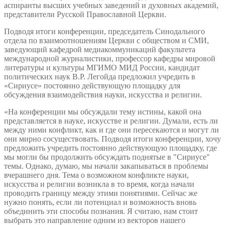
аспиранты высших учебных заведений и духовных академий,
представители Русской Православной Церкви.
Подводя итоги конференции, председатель Синодального
отдела по взаимоотношениям Церкви с обществом и СМИ,
заведующий кафедрой медиакоммуникаций факультета
международной журналистики, профессор кафедры мировой
литературы и культуры МГИМО МИД России, кандидат
политических наук В.Р. Легойда предложил учредить в
«Сириусе» постоянно действующую площадку для
обсуждения взаимодействия науки, искусства и религии.
«На конференции мы обсуждали тему истины, какой она
представляется в науке, искусстве и религии. Думали, есть ли
между ними конфликт, как и где они пересекаются и могут ли
они мирно сосуществовать. Подводя итоги конференции, хочу
предложить учредить постоянно действующую площадку, где
мы могли бы продолжить обсуждать поднятые в "Сириусе"
темы. Однако, думаю, мы начали закапываться в проблемы
вчерашнего дня. Тема о возможном конфликте науки,
искусства и религии возникла в то время, когда начали
проводить границу между этими понятиями. Сейчас же
нужно понять, если ли потенциал и возможность вновь
объединить эти способы познания. Я считаю, нам стоит
выбрать это направление одним из векторов нашего