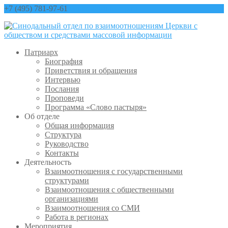
+7 (495) 781-97-61
contact@sinfo-mp.ru
Патриарх
Биография
Приветствия и обращения
Интервью
Послания
Проповеди
Программа «Слово пастыря»
Об отделе
Общая информация
Структура
Руководство
Контакты
Деятельность
Взаимоотношения с государственными
структурами
Взаимоотношения с общественными
организациями
Взаимоотношения со СМИ
Работа в регионах
Мероприятия