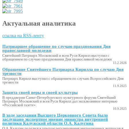
Актуальная аналитика
ссылка на RSS-ленту
Патриаршее обращение по случаю празднования Дня
православной молодежи
Святейший Патриарх Московский и всея Руси Кирилл выступил с
обращением по случаю празднования Дня православной молодежи
15.2.2026
Обращение Святейшего Патриарха Кирилла по случаю Дня
трезвости
Патриарх Кирилл выступил с обращением по случаю Всероссийского Дня
трезвости
11.9.2025
Защита своей веры и своей культуры
В преддверии Санкт-Петербургского культурного форума Святейший
Патриарх Московский и всея Руси Кирилл дал эксклюзивное интервью
«Российской газете».
10.9.2025
В ходе заседания Высшего Церковного Совета было
заслушано экспертное мнение министра внутренней
политики Калужской области О.А. Калугина
О.А. Калугин поделился опытом регулирования миграционных вопросов в