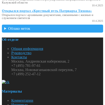
Калужской области
10.4.2025
Открылся портал «Крестный путь Патриарха Тихона»
Открылся портал с архивными документами, связанными с жизнью и
служением святителя
10.4.2025
Облако меток
Об отделе
Общая информация
Руководство
Контакты
Москва, Андреевская набережная, 2
+7 (495) 781-97-61
Москва, Нововаганьковский переулок, 7
+7 (499) 252-47-12
Материалы
Комментарии
Интервью