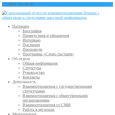
+7 (495) 781-97-61
contact@sinfo-mp.ru
Патриарх
Биография
Приветствия и обращения
Интервью
Послания
Проповеди
Программа «Слово пастыря»
Об отделе
Общая информация
Структура
Руководство
Контакты
Деятельность
Взаимоотношения с государственными
структурами
Взаимоотношения с общественными
организациями
Взаимоотношения со СМИ
Работа в регионах
Мероприятия