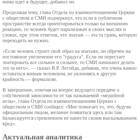
ними идет в будущее, добавил он.
Продолжая тему, глава Отдела по взаимоотношениям Церкви
с обществом и СМИ подчеркнул, что если в публичном
пространстве всегда ориентироваться только на внешнюю
реакцию, то человек будет парализован в своих мыслях и
словах, при этом отметив, что эпатаж — эта та грань, которую
переходить не нужно.
«Если человек строит свой образ на эпатаже, он обречен на
постоянное увеличение его "градуса". Если он перестает
эпатировать все сильнее и сильнее, то СМИ начинают делать
это за него», — сказал В.Р. Легойда, добавив, что очень важно
оставаться живым человеком, не уклоняясь в другую
крайность — формализм.
В завершение, отвечая на вопрос ведущего передачи о
собственной зависимости от так называемой «медийной
иглы», глава Отдела по взаимоотношениям Церкви с
обществом и СМИ сообщил: «Мне помогает то, что, будучи
официальным лицом, желание появиться здесь или там
балансируется стремлением не нанести своим высказыванием
вред».
Актуальная аналитика