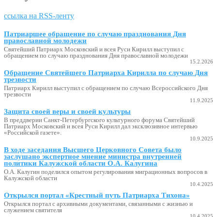
ссылка на RSS-ленту
Патриаршее обращение по случаю празднования Дня
православной молодежи
Святейший Патриарх Московский и всея Руси Кирилл выступил с
обращением по случаю празднования Дня православной молодежи
15.2.2026
Обращение Святейшего Патриарха Кирилла по случаю Дня
трезвости
Патриарх Кирилл выступил с обращением по случаю Всероссийского Дня
трезвости
11.9.2025
Защита своей веры и своей культуры
В преддверии Санкт-Петербургского культурного форума Святейший
Патриарх Московский и всея Руси Кирилл дал эксклюзивное интервью
«Российской газете».
10.9.2025
В ходе заседания Высшего Церковного Совета было
заслушано экспертное мнение министра внутренней
политики Калужской области О.А. Калугина
О.А. Калугин поделился опытом регулирования миграционных вопросов в
Калужской области
10.4.2025
Открылся портал «Крестный путь Патриарха Тихона»
Открылся портал с архивными документами, связанными с жизнью и
служением святителя
10.4.2025