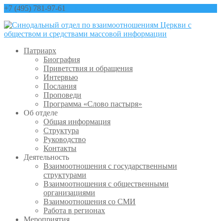
+7 (495) 781-97-61
contact@sinfo-mp.ru
Патриарх
Биография
Приветствия и обращения
Интервью
Послания
Проповеди
Программа «Слово пастыря»
Об отделе
Общая информация
Структура
Руководство
Контакты
Деятельность
Взаимоотношения с государственными
структурами
Взаимоотношения с общественными
организациями
Взаимоотношения со СМИ
Работа в регионах
Мероприятия