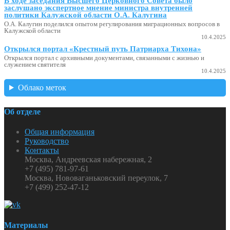
В ходе заседания Высшего Церковного Совета было
заслушано экспертное мнение министра внутренней
политики Калужской области О.А. Калугина
О.А. Калугин поделился опытом регулирования миграционных вопросов в
Калужской области
10.4.2025
Открылся портал «Крестный путь Патриарха Тихона»
Открылся портал с архивными документами, связанными с жизнью и
служением святителя
10.4.2025
Облако меток
Об отделе
Общая информация
Руководство
Контакты
Москва, Андреевская набережная, 2
+7 (495) 781-97-61
Москва, Нововаганьковский переулок, 7
+7 (499) 252-47-12
Материалы