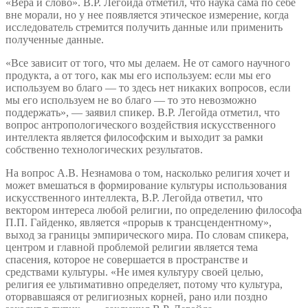
«Вера и слово». В.Р. Легойда отметил, что наука сама по себе
вне морали, но у нее появляется этическое измерение, когда
исследователь стремится получить данные или применить
полученные данные.
«Все зависит от того, что мы делаем. Не от самого научного
продукта, а от того, как мы его используем: если мы его
используем во благо — то здесь нет никаких вопросов, если
мы его используем не во благо — то это невозможно
поддержать», — заявил спикер. В.Р. Легойда отметил, что
вопрос антропологического воздействия искусственного
интеллекта является философским и выходит за рамки
собственно технологических результатов.
На вопрос А.В. Незнамова о том, насколько религия хочет и
может вмешаться в формирование культуры использования
искусственного интеллекта, В.Р. Легойда ответил, что
вектором интереса любой религии, по определению философа
П.П. Гайденко, является «прорыв к трансцендентному»,
выход за границы эмпирического мира. По словам спикера,
центром и главной проблемой религии является тема
спасения, которое не совершается в пространстве и
средствами культуры. «Не имея культуру своей целью,
религия ее ультимативно определяет, потому что культура,
оторвавшаяся от религиозных корней, рано или поздно