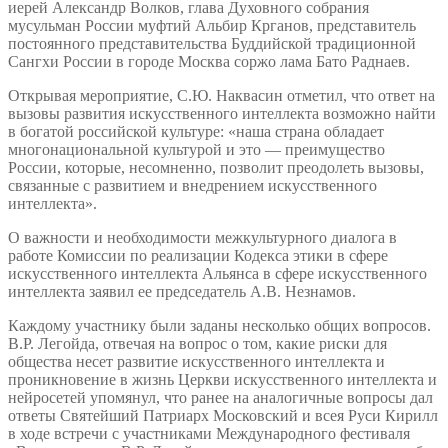
иерей Александр Волков, глава Духовного собрания
мусульман России муфтий Альбир Крганов, представитель
постоянного представительства Буддийской традиционной
Сангхи России в городе Москва соржо лама Бато Раднаев.
Открывая мероприятие, С.Ю. Наквасин отметил, что ответ на
вызовы развития искусственного интеллекта возможно найти
в богатой российской культуре: «наша страна обладает
многонациональной культурой и это — преимущество
России, которые, несомненно, позволит преодолеть вызовы,
связанные с развитием и внедрением искусственного
интеллекта».
О важности и необходимости межкультурного диалога в
работе Комиссии по реализации Кодекса этики в сфере
искусственного интеллекта Альянса в сфере искусственного
интеллекта заявил ее председатель А.В. Незнамов.
Каждому участнику были заданы несколько общих вопросов.
В.Р. Легойда, отвечая на вопрос о том, какие риски для
общества несет развитие искусственного интеллекта и
проникновение в жизнь Церкви искусственного интеллекта и
нейросетей упомянул, что ранее на аналогичные вопросы дал
ответы Святейший Патриарх Московский и всея Руси Кирилл
в ходе встречи с участниками Международного фестиваля