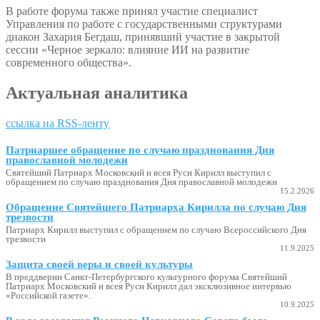
В работе форума также принял участие специалист
Управления по работе с государственными структурами
диакон Захария Бегдаш, принявший участие в закрытой
сессии «Черное зеркало: влияние ИИ на развитие
современного общества».
Актуальная аналитика
ссылка на RSS-ленту
Патриаршее обращение по случаю празднования Дня
православной молодежи
Святейший Патриарх Московский и всея Руси Кирилл выступил с
обращением по случаю празднования Дня православной молодежи
15.2.2026
Обращение Святейшего Патриарха Кирилла по случаю Дня
трезвости
Патриарх Кирилл выступил с обращением по случаю Всероссийского Дня
трезвости
11.9.2025
Защита своей веры и своей культуры
В преддверии Санкт-Петербургского культурного форума Святейший
Патриарх Московский и всея Руси Кирилл дал эксклюзивное интервью
«Российской газете».
10.9.2025