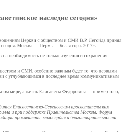
аветинское наследие сегодня»
отношениям Церкви с обществом и СМИ В.Р. Легойда принял
егодня. Москва — Пермь — Белая гора. 2017».
в на необходимость не только изучения и сохранения
ществом и СМИ, особенно важным будет то, что первыми
язи с углубляющимся в последнее время коммуникативным
льном мире, а жизнь Елисаветы Федоровны — пример того,
дится Елисаветинско-Сергиевским просветительским
ирилла и при поддержке Правительства Москвы. Форум
диции просвещения, милосердия и благотворительности,