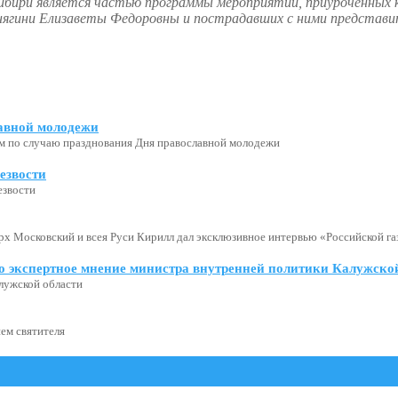
ибири является частью программы мероприятий, приуроченных к
й княгини Елизаветы Федоровны и пострадавших с ними представ
авной молодежи
м по случаю празднования Дня православной молодежи
езвости
езвости
х Московский и всея Руси Кирилл дал эксклюзивное интервью «Российской газ
о экспертное мнение министра внутренней политики Калужской
лужской области
ем святителя