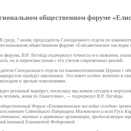
егиональном общественном форуме «Елис
В среду, 7 июня, председатель Синодального отдела по взаимо
региональном общественном форуме «Елисаветинское наследие с
х форума, В.Р. Легойда подчеркнул точность его названия, указа
ыта, но и переосмысления с его учетом современных реалий.
едателя Синодального отдела по взаимоотношениям Церкви с об
маршрутом пройдут школьники. Это имеет особое значение в св
молодым и зрелым поколениями.
 будет реальный маршрут, поскольку мы живем сегодня в виртуа
ь человек, живя по Евангелию», — подчеркнул В.Р. Легойда.
бщественный Форум «Елизаветинское наследие сегодня» прово
агословению Святейшего Патриарха Московского и всея Руси К
ственные, научные и церковные организации, продолжающие тра
кой княгиней Елизаветой Федоровной.