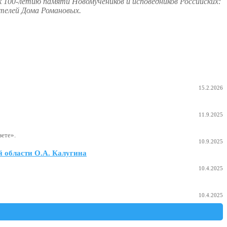
 100-летию памяти Новомучеников и исповедников Российских:
ителей Дома Романовых.
15.2.2026
11.9.2025
ете».
10.9.2025
 области О.А. Калугина
10.4.2025
10.4.2025