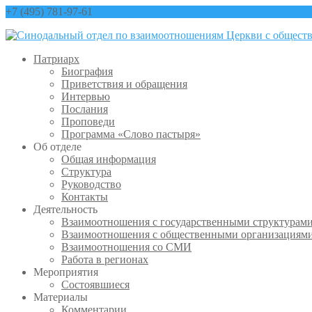
+7 (495) 781-97-61
contact@sinfo-mp.ru
Патриарх
Биография
Приветствия и обращения
Интервью
Послания
Проповеди
Программа «Слово пастыря»
Об отделе
Общая информация
Структура
Руководство
Контакты
Деятельность
Взаимоотношения с государственными структурам
Взаимоотношения с общественными организациям
Взаимоотношения со СМИ
Работа в регионах
Мероприятия
Состоявшиеся
Материалы
Комментарии