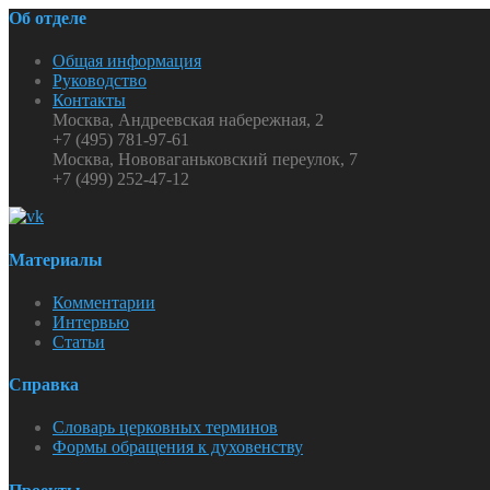
Об отделе
Общая информация
Руководство
Контакты
Москва, Андреевская набережная, 2
+7 (495) 781-97-61
Москва, Нововаганьковский переулок, 7
+7 (499) 252-47-12
Материалы
Комментарии
Интервью
Статьи
Справка
Словарь церковных терминов
Формы обращения к духовенству