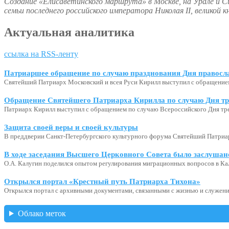
Создание «Елисаветинского маршрута» в Москве, на Урале и С
семьи последнего российского императора Николая II, велико
Актуальная аналитика
ссылка на RSS-ленту
Патриаршее обращение по случаю празднования Дня правосл
Святейший Патриарх Московский и всея Руси Кирилл выступил с обращение
Обращение Святейшего Патриарха Кирилла по случаю Дня тр
Патриарх Кирилл выступил с обращением по случаю Всероссийского Дня тр
Защита своей веры и своей культуры
В преддверии Санкт-Петербургского культурного форума Святейший Патриар
В ходе заседания Высшего Церковного Совета было заслушан
О.А. Калугин поделился опытом регулирования миграционных вопросов в Ка
Открылся портал «Крестный путь Патриарха Тихона»
Открылся портал с архивными документами, связанными с жизнью и служени
Облако меток