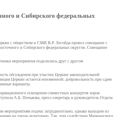
очного и Сибирского федеральных
еркви с обществом и СМИ В.Р. Легойда провел совещание с
осточного и Сибирского федеральных округов. Совещание
тники мероприятия поделились друг с другом
ость обсуждения при участии Церкви законодательной
иция Церкви остается неизменной: добровольность при сдаче
тивные варианты.
формационного освещения совместных концертов хоров
упила А.Б. Пенькова, пресс-секретарь и руководитель Отдела
ым мероприятиям подчас затруднительно, однако выходом из
ающими на такую аудиторию. Так, при содействии Мариинского