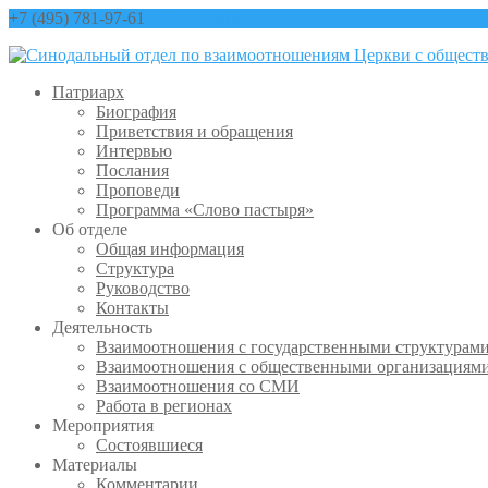
+7 (495) 781-97-61
contact@sinfo-mp.ru
Патриарх
Биография
Приветствия и обращения
Интервью
Послания
Проповеди
Программа «Слово пастыря»
Об отделе
Общая информация
Структура
Руководство
Контакты
Деятельность
Взаимоотношения с государственными структурам
Взаимоотношения с общественными организациям
Взаимоотношения со СМИ
Работа в регионах
Мероприятия
Состоявшиеся
Материалы
Комментарии