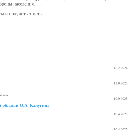
тороны населения.
ы и получить ответы.
15.2.2026
11.9.2025
ете».
10.9.2025
 области О.А. Калугина
10.4.2025
10.4.2025