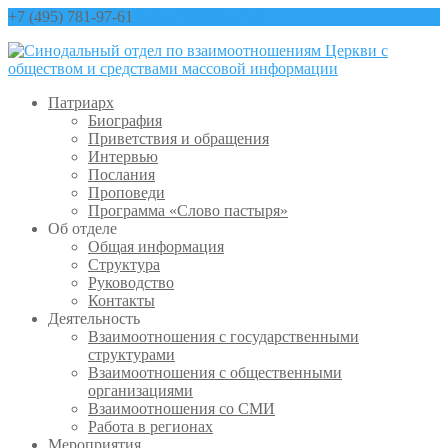
+7 (495) 781-97-61
contact@sinfo-mp.ru
Патриарх
Биография
Приветствия и обращения
Интервью
Послания
Проповеди
Программа «Слово пастыря»
Об отделе
Общая информация
Структура
Руководство
Контакты
Деятельность
Взаимоотношения с государственными
структурами
Взаимоотношения с общественными
организациями
Взаимоотношения со СМИ
Работа в регионах
Мероприятия