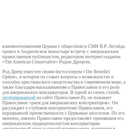
взаимоотношениям Церкви с обществом и СМИ В.Р. Легойда
провел в Андреевском монастыре встречу с американским
православным публицистом, редактором интернет-издания
«The American Conservative» Родом Дреером.
Род Дреер известен своим бестселлером «The Benedict
Option», в котором он ставит вопросы о возможностях и
способах христианского свидетельства в современном мире, а
также благодаря высказываниям о Православии и его роли
для американских консерваторов. В одной из своих статей,
опубликованной
на сайте Православие.Ру, он называет
Православие «раем для американских консерваторов». Он
рассуждает о глубоком консерватизме Православия, его
неразрывной преемственности с Церковью апостолов. По его
мнению, именно Православие предоставляет принявшим его
американским традиционалистам-консерваторам
«религиозный опыт и способ видения мира, вошедшие в