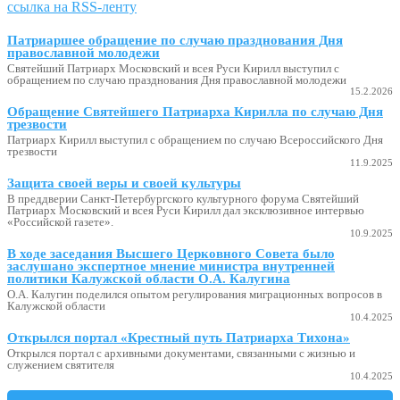
ссылка на RSS-ленту
Патриаршее обращение по случаю празднования Дня
православной молодежи
Святейший Патриарх Московский и всея Руси Кирилл выступил с
обращением по случаю празднования Дня православной молодежи
15.2.2026
Обращение Святейшего Патриарха Кирилла по случаю Дня
трезвости
Патриарх Кирилл выступил с обращением по случаю Всероссийского Дня
трезвости
11.9.2025
Защита своей веры и своей культуры
В преддверии Санкт-Петербургского культурного форума Святейший
Патриарх Московский и всея Руси Кирилл дал эксклюзивное интервью
«Российской газете».
10.9.2025
В ходе заседания Высшего Церковного Совета было
заслушано экспертное мнение министра внутренней
политики Калужской области О.А. Калугина
О.А. Калугин поделился опытом регулирования миграционных вопросов в
Калужской области
10.4.2025
Открылся портал «Крестный путь Патриарха Тихона»
Открылся портал с архивными документами, связанными с жизнью и
служением святителя
10.4.2025