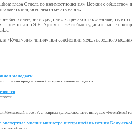
ltkom глава Отдела по взаимоотношениям Церкви с обществом и 
 задавать вопросы, чем отвечать на них.
и необычайные, но и среди них встречаются особенные, те, кто п
» — композитор Э.Н. Артемьев. «Это были удивительные полтор
ойда.
оекта «Культурная линия» при содействии международного медиа
авной молодежи
м по случаю празднования Дня православной молодежи
езвости
езвости
х Московский и всея Руси Кирилл дал эксклюзивное интервью «Российской газ
о экспертное мнение министра внутренней политики Калужской
лужской области