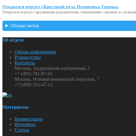
Открылся портал «Крестный путь Патриарха Тихона»
Открылся портал с архивными документами, связанными с жизнью и служени
Облако меток
Об отделе
Общая информация
Руководство
Контакты
Москва, Андреевская набережная, 2
+7 (495) 781-97-61
Москва, Нововаганьковский переулок, 7
+7 (499) 252-47-12
Материалы
Комментарии
Интервью
Статьи