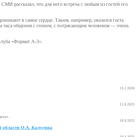
СМИ рассказал, что для него встреча с любым из гостей его
роникают в самое сердце. Таким, например, оказался гость
а часа общения с гением, с потрясающим человеком — очень
клуба «Формат А-3».
15.2.2026
11.9.2025
ете».
10.9.2025
 области О.А. Калугина
10.4.2025