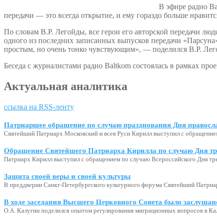
В эфире радио Ba
передачи — это всегда открытие, и ему гораздо больше нравится
По словам В.Р. Легойды, все герои его авторской передачи люд
одного из последних записанных выпусков передачи «Парсуна
простым, но очень тонко чувствующим», — поделился В.Р. Лег
Беседа с журналистами радио Baltkom состоялась в рамках пр
Актуальная аналитика
ссылка на RSS-ленту
Патриаршее обращение по случаю празднования Дня правосл
Святейший Патриарх Московский и всея Руси Кирилл выступил с обращение
Обращение Святейшего Патриарха Кирилла по случаю Дня тр
Патриарх Кирилл выступил с обращением по случаю Всероссийского Дня тр
Защита своей веры и своей культуры
В преддверии Санкт-Петербургского культурного форума Святейший Патриар
В ходе заседания Высшего Церковного Совета было заслушан
О.А. Калугин поделился опытом регулирования миграционных вопросов в Ка