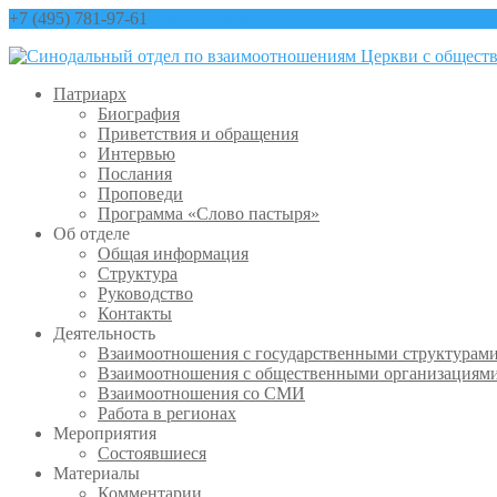
+7 (495) 781-97-61
contact@sinfo-mp.ru
Патриарх
Биография
Приветствия и обращения
Интервью
Послания
Проповеди
Программа «Слово пастыря»
Об отделе
Общая информация
Структура
Руководство
Контакты
Деятельность
Взаимоотношения с государственными структурам
Взаимоотношения с общественными организациям
Взаимоотношения со СМИ
Работа в регионах
Мероприятия
Состоявшиеся
Материалы
Комментарии