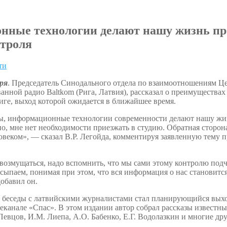
нные технологии делают нашу жизнь прощ
нтроля
ти
ря
. Председатель Синодального отдела по взаимоотношениям Це
ванной радио Baltkom (Рига, Латвия), рассказал о преимущества
иге, выход которой ожидается в ближайшее время.
ы, информационные технологии современности делают нашу жизн
о, мне нет необходимости приезжать в студию. Обратная сторон
ловеком», — сказал В.Р. Легойда, комментируя заявленную тему
возмущаться, надо вспомнить, что мы сами этому контролю под
сыпаем, понимая при этом, что вся информация о нас становится 
обавил он.
 беседы c латвийскими журналистами стал планирующийся выход
еканале «Спас». В этом издании автор собрал рассказы известн
евцов, И.М. Лиепа, А.О. Бабенко, Е.Г. Водолазкин и многие дру