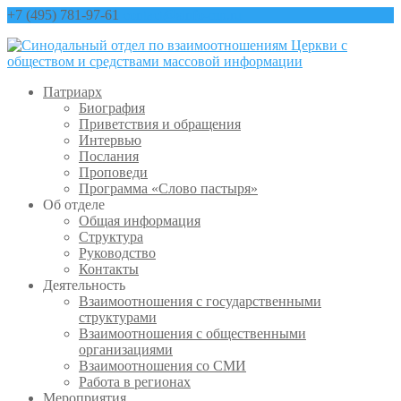
+7 (495) 781-97-61
contact@sinfo-mp.ru
Патриарх
Биография
Приветствия и обращения
Интервью
Послания
Проповеди
Программа «Слово пастыря»
Об отделе
Общая информация
Структура
Руководство
Контакты
Деятельность
Взаимоотношения с государственными
структурами
Взаимоотношения с общественными
организациями
Взаимоотношения со СМИ
Работа в регионах
Мероприятия