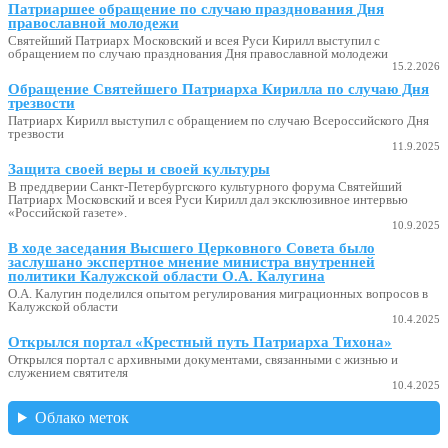
Патриаршее обращение по случаю празднования Дня
православной молодежи
Святейший Патриарх Московский и всея Руси Кирилл выступил с
обращением по случаю празднования Дня православной молодежи
15.2.2026
Обращение Святейшего Патриарха Кирилла по случаю Дня
трезвости
Патриарх Кирилл выступил с обращением по случаю Всероссийского Дня
трезвости
11.9.2025
Защита своей веры и своей культуры
В преддверии Санкт-Петербургского культурного форума Святейший
Патриарх Московский и всея Руси Кирилл дал эксклюзивное интервью
«Российской газете».
10.9.2025
В ходе заседания Высшего Церковного Совета было
заслушано экспертное мнение министра внутренней
политики Калужской области О.А. Калугина
О.А. Калугин поделился опытом регулирования миграционных вопросов в
Калужской области
10.4.2025
Открылся портал «Крестный путь Патриарха Тихона»
Открылся портал с архивными документами, связанными с жизнью и
служением святителя
10.4.2025
Облако меток