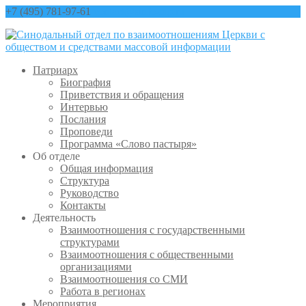
+7 (495) 781-97-61
contact@sinfo-mp.ru
Патриарх
Биография
Приветствия и обращения
Интервью
Послания
Проповеди
Программа «Слово пастыря»
Об отделе
Общая информация
Структура
Руководство
Контакты
Деятельность
Взаимоотношения с государственными
структурами
Взаимоотношения с общественными
организациями
Взаимоотношения со СМИ
Работа в регионах
Мероприятия