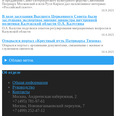
В преддверии Санкт-Петербургского культурного форума Святейший
Патриарх Московский и всея Руси Кирилл дал эксклюзивное интервью
«Российской газете».
10.9.2025
В ходе заседания Высшего Церковного Совета было
заслушано экспертное мнение министра внутренней
политики Калужской области О.А. Калугина
О.А. Калугин поделился опытом регулирования миграционных вопросов в
Калужской области
10.4.2025
Открылся портал «Крестный путь Патриарха Тихона»
Открылся портал с архивными документами, связанными с жизнью и
служением святителя
10.4.2025
Облако меток
Об отделе
Общая информация
Руководство
Контакты
Москва, Андреевская набережная, 2
+7 (495) 781-97-61
Москва, Нововаганьковский переулок, 7
+7 (499) 252-47-12