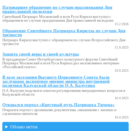
Патриаршее обращение по случаю празднования Дня
православной молодежи
Святейший Патриарх Московский и всея Руси Кирилл выступил с
обращением по случаю празднования Дня православной молодежи
15.2.2026
Обращение Святейшего Патриарха Кирилла по случаю Дня
трезвости
Патриарх Кирилл выступил с обращением по случаю Всероссийского Дня
трезвости
11.9.2025
Защита своей веры и своей культуры
В преддверии Санкт-Петербургского культурного форума Святейший
Патриарх Московский и всея Руси Кирилл дал эксклюзивное интервью
«Российской газете».
10.9.2025
В ходе заседания Высшего Церковного Совета было
заслушано экспертное мнение министра внутренней
политики Калужской области О.А. Калугина
О.А. Калугин поделился опытом регулирования миграционных вопросов в
Калужской области
10.4.2025
Открылся портал «Крестный путь Патриарха Тихона»
Открылся портал с архивными документами, связанными с жизнью и
служением святителя
10.4.2025
Облако меток