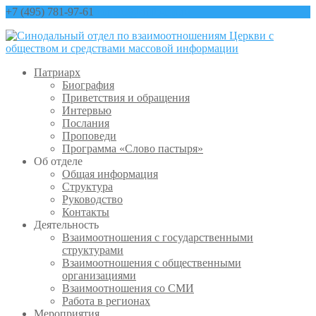
+7 (495) 781-97-61
contact@sinfo-mp.ru
Патриарх
Биография
Приветствия и обращения
Интервью
Послания
Проповеди
Программа «Слово пастыря»
Об отделе
Общая информация
Структура
Руководство
Контакты
Деятельность
Взаимоотношения с государственными
структурами
Взаимоотношения с общественными
организациями
Взаимоотношения со СМИ
Работа в регионах
Мероприятия