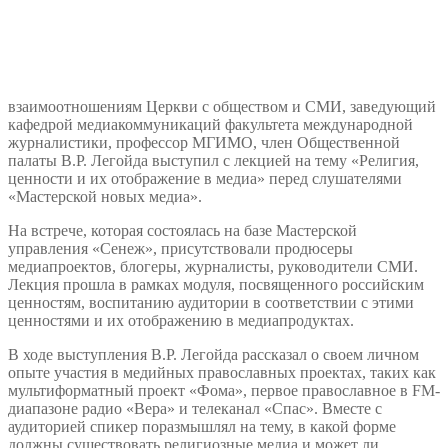
взаимоотношениям Церкви с обществом и СМИ, заведующий
кафедрой медиакоммуникаций факультета международной
журналистики, профессор МГИМО, член Общественной
палаты В.Р. Легойда выступил с лекцией на тему «Религия,
ценности и их отображение в медиа» перед слушателями
«Мастерской новых медиа».
На встрече, которая состоялась на базе Мастерской
управления «Сенеж», присутствовали продюсеры
медиапроектов, блогеры, журналисты, руководители СМИ.
Лекция прошла в рамках модуля, посвященного российским
ценностям, воспитанию аудитории в соответствии с этими
ценностями и их отображению в медиапродуктах.
В ходе выступления В.Р. Легойда рассказал о своем личном
опыте участия в медийных православных проектах, таких как
мультиформатный проект «Фома», первое православное в FM-
диапазоне радио «Вера» и телеканал «Спас». Вместе с
аудиторией спикер поразмышлял на тему, в какой форме
должны существовать религиозные медиа и может ли