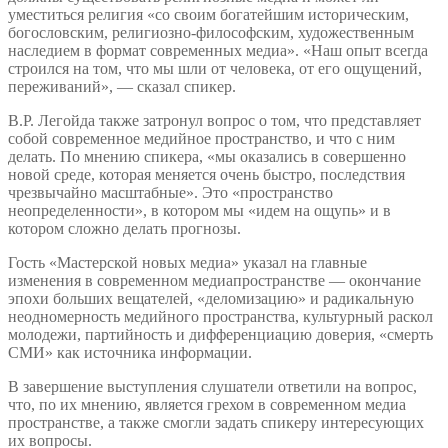
уместиться религия «со своим богатейшим историческим,
богословским, религиозно-философским, художественным
наследием в формат современных медиа». «Наш опыт всегда
строился на том, что мы шли от человека, от его ощущений,
переживаний», — сказал спикер.
В.Р. Легойда также затронул вопрос о том, что представляет
собой современное медийное пространство, и что с ним
делать. По мнению спикера, «мы оказались в совершенно
новой среде, которая меняется очень быстро, последствия
чрезвычайно масштабные». Это «пространство
неопределенности», в котором мы «идем на ощупь» и в
котором сложно делать прогнозы.
Гость «Мастерской новых медиа» указал на главные
изменения в современном медиапространстве — окончание
эпохи больших вещателей, «деломизацию» и радикальную
неодномерность медийного пространства, культурный раскол
молодежи, партийность и дифференциацию доверия, «смерть
СМИ» как источника информации.
В завершение выступления слушатели ответили на вопрос,
что, по их мнению, является грехом в современном медиа
пространстве, а также смогли задать спикеру интересующих
их вопросы.