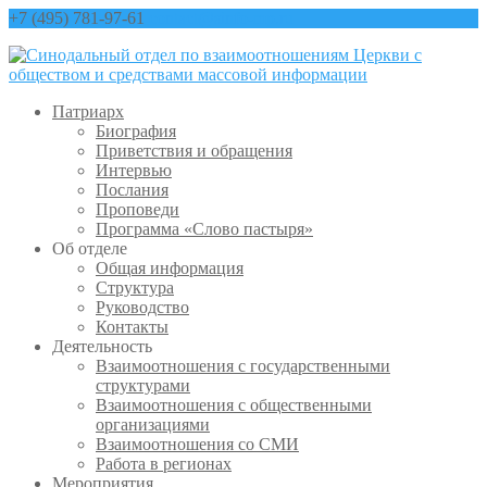
+7 (495) 781-97-61
contact@sinfo-mp.ru
Патриарх
Биография
Приветствия и обращения
Интервью
Послания
Проповеди
Программа «Слово пастыря»
Об отделе
Общая информация
Структура
Руководство
Контакты
Деятельность
Взаимоотношения с государственными
структурами
Взаимоотношения с общественными
организациями
Взаимоотношения со СМИ
Работа в регионах
Мероприятия