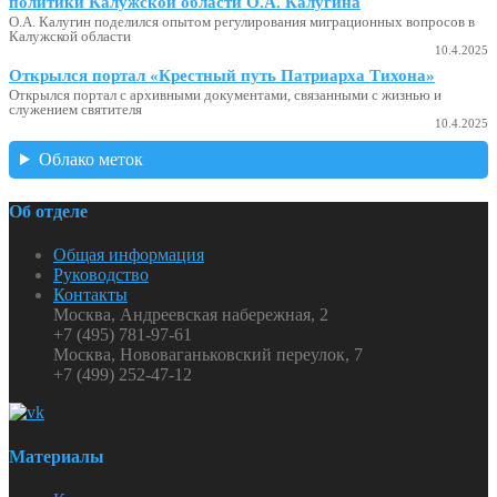
политики Калужской области О.А. Калугина
О.А. Калугин поделился опытом регулирования миграционных вопросов в
Калужской области
10.4.2025
Открылся портал «Крестный путь Патриарха Тихона»
Открылся портал с архивными документами, связанными с жизнью и
служением святителя
10.4.2025
Облако меток
Об отделе
Общая информация
Руководство
Контакты
Москва, Андреевская набережная, 2
+7 (495) 781-97-61
Москва, Нововаганьковский переулок, 7
+7 (499) 252-47-12
Материалы