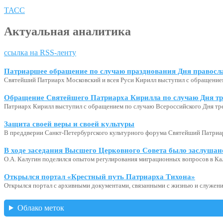
ТАСС
Актуальная аналитика
ссылка на RSS-ленту
Патриаршее обращение по случаю празднования Дня правосл
Святейший Патриарх Московский и всея Руси Кирилл выступил с обращение
Обращение Святейшего Патриарха Кирилла по случаю Дня тр
Патриарх Кирилл выступил с обращением по случаю Всероссийского Дня тр
Защита своей веры и своей культуры
В преддверии Санкт-Петербургского культурного форума Святейший Патриар
В ходе заседания Высшего Церковного Совета было заслушан
О.А. Калугин поделился опытом регулирования миграционных вопросов в Ка
Открылся портал «Крестный путь Патриарха Тихона»
Открылся портал с архивными документами, связанными с жизнью и служени
Облако меток