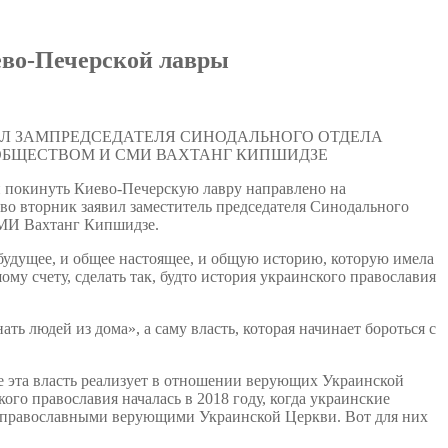
ево-Печерской лавры
ИЛ ЗАМПРЕДСЕДАТЕЛЯ СИНОДАЛЬНОГО ОТДЕЛА
ОБЩЕСТВОМ И СМИ ВАХТАНГ КИПШИДЗЕ
 покинуть Киево-Печерскую лавру направлено на
во вторник заявил заместитель председателя Синодального
СМИ Вахтанг Кипшидзе.
 будущее, и общее настоящее, и общую историю, которую имела
му счету, сделать так, будто история украинского православия
ь людей из дома», а саму власть, которая начинает бороться с
е эта власть реализует в отношении верующих Украинской
ого православия началась в 2018 году, когда украинские
ад православными верующими Украинской Церкви. Вот для них