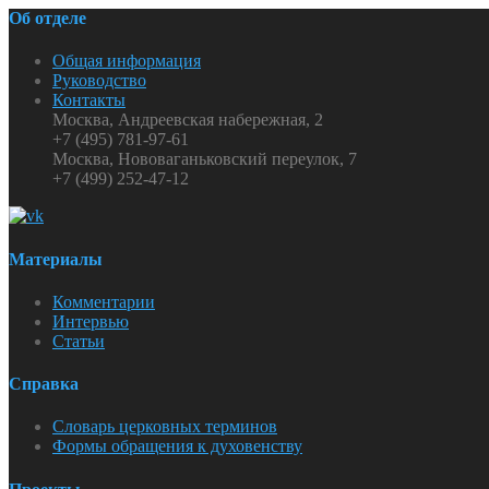
Об отделе
Общая информация
Руководство
Контакты
Москва, Андреевская набережная, 2
+7 (495) 781-97-61
Москва, Нововаганьковский переулок, 7
+7 (499) 252-47-12
Материалы
Комментарии
Интервью
Статьи
Справка
Словарь церковных терминов
Формы обращения к духовенству