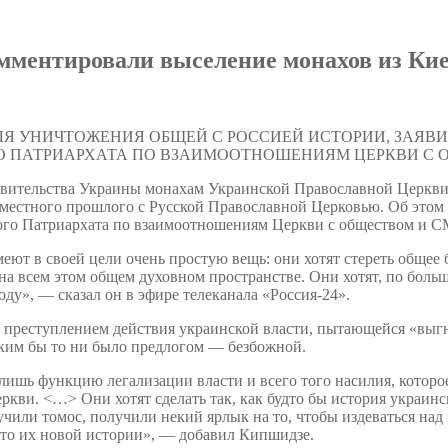
мментировали выселение монахов из Ки
ЛЯ УНИЧТОЖЕНИЯ ОБЩЕЙ С РОССИЕЙ ИСТОРИИ, ЗАЯВ
 ПАТРИАРХАТА ПО ВЗАИМООТНОШЕНИЯМ ЦЕРКВИ С 
вительства Украины монахам Украинской Православной Церкви
местного прошлого с Русской Православной Церковью. Об этом 
ого Патриархата по взаимоотношениям Церкви с обществом и 
еют в своей цели очень простую вещь: они хотят стереть общее
на всем этом общем духовном пространстве. Они хотят, по большо
году», — сказал он в эфире телеканала «Россия-24».
преступлением действия украинской власти, пытающейся «выгнат
ким бы то ни было предлогом — безбожной.
лишь функцию легализации власти и всего того насилия, которо
кви. <…> Они хотят сделать так, как будто бы история украинск
учили томос, получили некий ярлык на то, чтобы издеваться н
-то их новой истории», — добавил Кипшидзе.