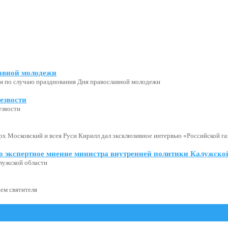
авной молодежи
м по случаю празднования Дня православной молодежи
езвости
езвости
х Московский и всея Руси Кирилл дал эксклюзивное интервью «Российской газ
о экспертное мнение министра внутренней политики Калужской
лужской области
ем святителя