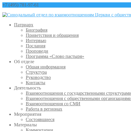
+7 (495) 781-97-61
contact@sinfo-mp.ru
Патриарх
Биография
Приветствия и обращения
Интервью
Послания
Проповеди
Программа «Слово пастыря»
Об отделе
Общая информация
Структура
Руководство
Контакты
Деятельность
Взаимоотношения с государственными структурам
Взаимоотношения с общественными организациям
Взаимоотношения со СМИ
Работа в регионах
Мероприятия
Состоявшиеся
Материалы
Комментарии