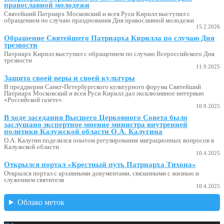
православной молодежи
Святейший Патриарх Московский и всея Руси Кирилл выступил с
обращением по случаю празднования Дня православной молодежи
15.2.2026
Обращение Святейшего Патриарха Кирилла по случаю Дня
трезвости
Патриарх Кирилл выступил с обращением по случаю Всероссийского Дня
трезвости
11.9.2025
Защита своей веры и своей культуры
В преддверии Санкт-Петербургского культурного форума Святейший
Патриарх Московский и всея Руси Кирилл дал эксклюзивное интервью
«Российской газете».
10.9.2025
В ходе заседания Высшего Церковного Совета было
заслушано экспертное мнение министра внутренней
политики Калужской области О.А. Калугина
О.А. Калугин поделился опытом регулирования миграционных вопросов в
Калужской области
10.4.2025
Открылся портал «Крестный путь Патриарха Тихона»
Открылся портал с архивными документами, связанными с жизнью и
служением святителя
10.4.2025
Облако меток