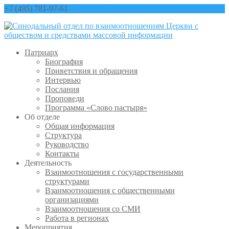
+7 (495) 781-97-61
contact@sinfo-mp.ru
Патриарх
Биография
Приветствия и обращения
Интервью
Послания
Проповеди
Программа «Слово пастыря»
Об отделе
Общая информация
Структура
Руководство
Контакты
Деятельность
Взаимоотношения с государственными
структурами
Взаимоотношения с общественными
организациями
Взаимоотношения со СМИ
Работа в регионах
Мероприятия