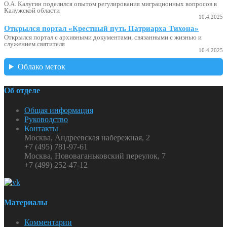
О.А. Калугин поделился опытом регулирования миграционных вопросов в
Калужской области
10.4.2025
Открылся портал «Крестный путь Патриарха Тихона»
Открылся портал с архивными документами, связанными с жизнью и
служением святителя
10.4.2025
Облако меток
Об отделе
Общая информация
Руководство
Контакты
Москва, Андреевская набережная, 2
+7 (495) 781-97-61
Москва, Нововаганьковский переулок, 7
+7 (499) 252-47-12
Материалы
Комментарии