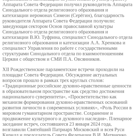
Аппарата Совета Федерации получил руководитель Аппарата
Синодального отдела религиозного образования и
катехизации иеромонах Симеон (Серёгин), благодарность
руководителя Аппарата Совета Федерации получили:
заведующая сектором Основ православной культуры
Синодального отдела религиозного образования и
катехизации В.Ю. Туфрина, специалист Синодального отдела
религиозного образования и катехизации А.А. Хренкова и
специалист Управления по работе с государственными
структурами Синодального отдела по взаимоотношениям
Церкви с обществом и СМИ П.А. Овсянников.
XII Рождественские парламентские встречи проходили на
площадке Совета Федерации. Обсуждение актуальных
вопросов прошло в рамках трех круглых столов:
«Традиционные российские духовно-нравственные ценности
в образовательном пространстве как средство достижения
национального суверенитета», «Просветительство как
механизм формирования духовно-нравственных оснований
развития личности в современных условиях», «Роль России в
мировом гуманитарном пространстве. Сохранение и
продвижение культурного и духовного наследия». Пленарное
заседание встреч, состоявшееся 23 января 2024 года,
возглавили Святейший Патриарх Московский и всея Руси
Кирилл и председатель Совета Федерации В.И. Матвиенко.