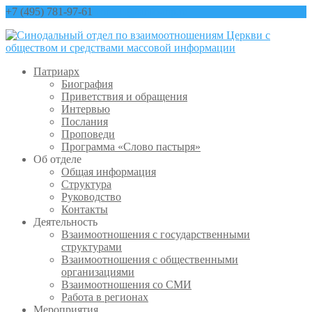
+7 (495) 781-97-61
contact@sinfo-mp.ru
Патриарх
Биография
Приветствия и обращения
Интервью
Послания
Проповеди
Программа «Слово пастыря»
Об отделе
Общая информация
Структура
Руководство
Контакты
Деятельность
Взаимоотношения с государственными
структурами
Взаимоотношения с общественными
организациями
Взаимоотношения со СМИ
Работа в регионах
Мероприятия