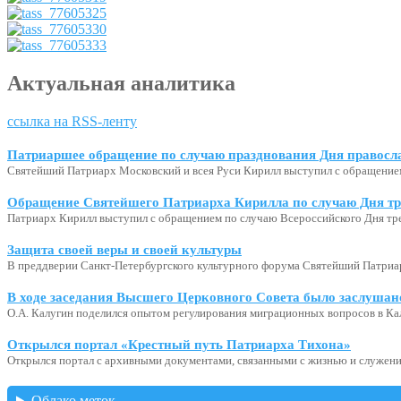
Актуальная аналитика
ссылка на RSS-ленту
Патриаршее обращение по случаю празднования Дня правосл
Святейший Патриарх Московский и всея Руси Кирилл выступил с обращение
Обращение Святейшего Патриарха Кирилла по случаю Дня тр
Патриарх Кирилл выступил с обращением по случаю Всероссийского Дня тр
Защита своей веры и своей культуры
В преддверии Санкт-Петербургского культурного форума Святейший Патриар
В ходе заседания Высшего Церковного Совета было заслушан
О.А. Калугин поделился опытом регулирования миграционных вопросов в Ка
Открылся портал «Крестный путь Патриарха Тихона»
Открылся портал с архивными документами, связанными с жизнью и служени
Облако меток