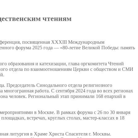
дественским чтениям
нференция, посвященная XXXIII Международным
енного форума 2025 года — «80-летие Великой Победы: память
го образования и катехизации, глава оргкомитета Чтений
ного отдела по взаимоотношениям Церкви с обществом и СМИ
й.
да. Председатель Синодального отдела религиозного
многогранная работа. С сентября 2024 года во всех регионах
она человек. Региональный этап принимали 168 епархий в
ероприятиями в Москве. В рамках форума с 26 по 30 января
площадках, встречах, круглых столах, мастер-классах в 18
нная литургия в Храме Христа Спасителя г. Москвы.