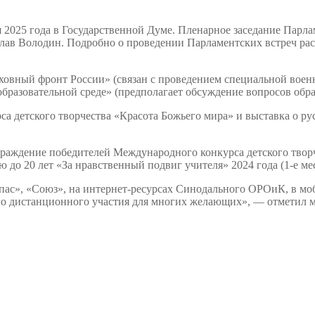
я 2025 года в Государственной Думе. Пленарное заседание Парл
лав Володин. Подробно о проведении Парламентских встреч рас
Духовный фронт России» (связан с проведением специальной во
бразовательной среде» (предполагает обсуждение вопросов обра
са детского творчества «Красота Божьего мира» и выставка о 
граждение победителей Международного конкурса детского творч
 до 20 лет «За нравственный подвиг учителя» 2024 года (1-е мес
пас», «Союз», на интернет-ресурсах Синодального ОРОиК, в м
го дистанционного участия для многих желающих», — отметил 