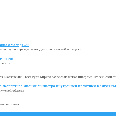
авной молодежи
м по случаю празднования Дня православной молодежи
езвости
езвости
х Московский и всея Руси Кирилл дал эксклюзивное интервью «Российской газ
о экспертное мнение министра внутренней политики Калужской
лужской области
ем святителя