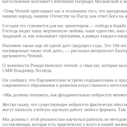
Богослужение возглавит Святейший Патриарх Московский и вс
«Тема Чтений приглашает нас к осознанию того, что празднов
нашему народу, нашему Отечеству на Пасху, как ответ Бога на
Сегодня это становится для нас ориентиром — победа в борьбе 
Господь видит нашу жертвенную любовь, наше единство, наш 
традиций, и, как показывает программа, в рамках каждого нап
Напомню также еще об одной дате грядущего года. Это 100-ле
посвященные также этой дате», — рассказал митрополит Екате
оргкомитета Чтений.
О значимости Рождественских чтений, о смыслах, которые вк
СМИ Владимир Легойда.
Он сообщил, что Парламентские встречи содержательны и пред
современного образования и развития искусственного интеллек
«Мы должны понимать, как фундаментально нейросети меняют с
Жестко скажу, что существующие нейросети фактически обессм
могут написать учебную научную работу любого формата. Там е
Мы должны с этой реальностью научиться работать не методом 
составляющая, которая есть практически у всего в нашей жиз