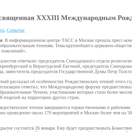
освященная XXXIII Международным Рож
ти
,
Событие
ря
. В информационном центре ТАСС в Москве прошла пресс-ко
образовательным чтениям. Тема крупнейшего церковно-обществ
 поколений».
листов отвечали: председатель Синодального отдела религиозно
еринбургский и Верхотурский Евгений, председатель Синодаль
а, заместитель председателя Государственной Думы Петр Толсто
ний рассказал об особенностях Рождественских чтений этого го
техизации отметил, что Международному форуму предшествовала 
бразовательные Чтения, участниками которых стало более милли
18 епархий на территории других стран.
ждественские чтения завершаются торжественными и рабочими м
но проведение около 170 мероприятий в Москве более чем на 50 
ытие состоится 26 января. Ему будет предшествовать Божестве