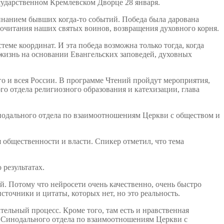
сударственном Кремлевском Дворце 28 января.
минанием бывших когда-то событий. Победа была дарована
 почитания наших святых воинов, возвращения духовного корня.
теме координат. И эта победа возможна только тогда, когда
жизнь на основании Евангельских заповедей, духовных
о и всея России. В программе Чтений пройдут мероприятия,
о отдела религиозного образования и катехизации, глава
нодального отдела по взаимоотношениям Церкви с обществом и
общественности и власти. Спикер отметил, что тема
результатах.
. Потому что нейросети очень качественно, очень быстро
точники и цитаты, которых нет, но это реальность.
тельный процесс. Кроме того, там есть и нравственная
ль Синодального отдела по взаимоотношениям Церкви с