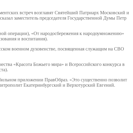
аментских встреч возглавят Святейший Патриарх Московский и
сказал заместитель председателя Государственной Думы Петр
енной операции), «От народосбережения к народоумножению»
зования и воспитания).
русском военном духовенстве, посвященная служащим на СВО
ества «Красота Божьего мира» и Всероссийского конкурса в
та).
обильном приложении ПравОбраз. «Это существенно позволит
митрополит Екатеринбургский и Верхотурский Евгений.