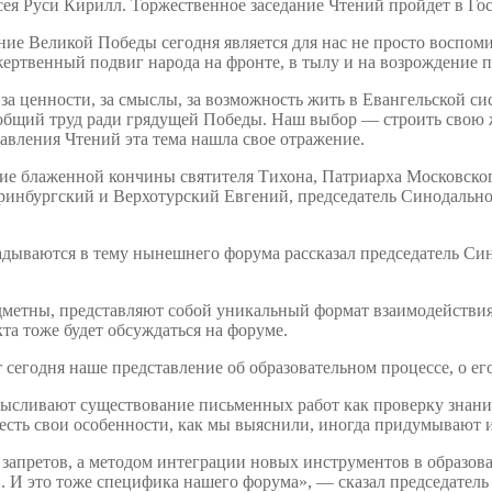
ея Руси Кирилл. Торжественное заседание Чтений пройдет в Го
ание Великой Победы сегодня является для нас не просто воспо
 жертвенный подвиг народа на фронте, в тылу и на возрождение
за ценности, за смыслы, за возможность жить в Евангельской сис
общий труд ради грядущей Победы. Наш выбор — строить свою 
равления Чтений эта тема нашла свое отражение.
тие блаженной кончины святителя Тихона, Патриарха Московског
ринбургский и Верхотурский Евгений, председатель Синодальног
ладываются в тему нынешнего форума рассказал председатель Си
метны, представляют собой уникальный формат взаимодействия 
та тоже будет обсуждаться на форуме.
егодня наше представление об образовательном процессе, о его 
ысливают существование письменных работ как проверку знаний
сть свои особенности, как мы выяснили, иногда придумывают ис
запретов, а методом интеграции новых инструментов в образова
ни. И это тоже специфика нашего форума», — сказал председате