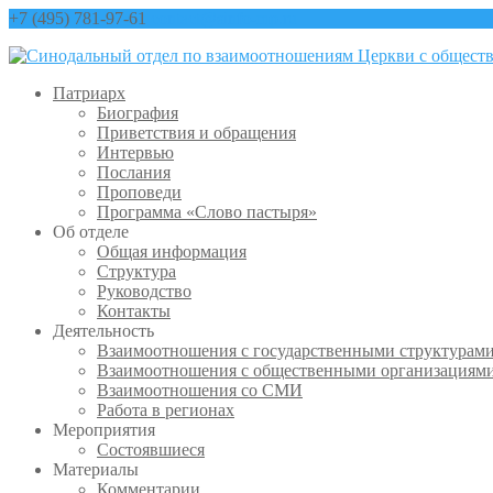
+7 (495) 781-97-61
contact@sinfo-mp.ru
Патриарх
Биография
Приветствия и обращения
Интервью
Послания
Проповеди
Программа «Слово пастыря»
Об отделе
Общая информация
Структура
Руководство
Контакты
Деятельность
Взаимоотношения с государственными структурам
Взаимоотношения с общественными организациям
Взаимоотношения со СМИ
Работа в регионах
Мероприятия
Состоявшиеся
Материалы
Комментарии