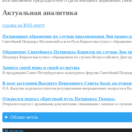
возглавляемой председателем Отдела внешних церковных свя
Актуальная аналитика
ссылка на RSS-ленту
Патриаршее обращение по случаю празднования Дня правосл
Святейший Патриарх Московский и всея Руси Кирилл выступил с обращение
Обращение Святейшего Патриарха Кирилла по случаю Дня тр
Патриарх Кирилл выступил с обращением по случаю Всероссийского Дня тр
Защита своей веры и своей культуры
В преддверии Санкт-Петербургского культурного форума Святейший Патриар
В ходе заседания Высшего Церковного Совета было заслушан
О.А. Калугин поделился опытом регулирования миграционных вопросов в Ка
Открылся портал «Крестный путь Патриарха Тихона»
Открылся портал с архивными документами, связанными с жизнью и служени
Облако меток
Об отделе