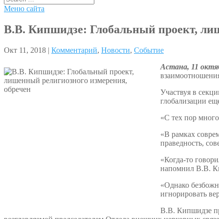
Меню сайта
В.В. Кипшидзе: Глобальный проект, ли
Окт 11, 2018 |
Комментарий
,
Новости
,
Событие
Астана, 11 октя
взаимоотношения
Участвуя в секци
глобализации еще
«С тех пор много
«В рамках соврем
праведность, со
«Когда-то говор
напомнил В.В. К
«Однако безбожна
игнорировать ве
В.В. Кипшидзе п