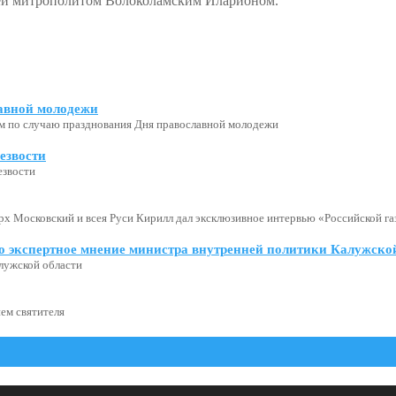
зей митрополитом Волоколамским Иларионом.
авной молодежи
м по случаю празднования Дня православной молодежи
езвости
езвости
х Московский и всея Руси Кирилл дал эксклюзивное интервью «Российской газ
о экспертное мнение министра внутренней политики Калужской
лужской области
ем святителя