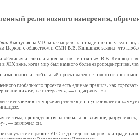
шенный религиозного измерения, обрече
бря
. Выступая на VI Съезде мировых и традиционных религий, 
м Церкви с обществом и СМИ В.В. Кипшидзе заявил, что глоба
и «Религия и глобализация: вызовы и ответы», В.В. Кипшидзе в
 в XIX веке, когда мир был намного более европоцентричен, чем
е изменилось и глобальный проект далек не только от христианс
енного глобального проекта есть единые правила, как торговать и 
вершенно никому не интересен», — подчеркнул он.
или о неизбежности мировой революции и установлении коммуниз
ипшидзе.
я система, претендующая на глобальное влияние, разрушилось, 
ру», — заключил он.
ринял участие в работе VI Съезда лидеров мировых и традицион