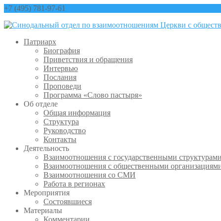
+7 (495) 781-97-61
contact@sinfo-mp.ru
Патриарх
Биография
Приветствия и обращения
Интервью
Послания
Проповеди
Программа «Слово пастыря»
Об отделе
Общая информация
Структура
Руководство
Контакты
Деятельность
Взаимоотношения с государственными структурам
Взаимоотношения с общественными организациям
Взаимоотношения со СМИ
Работа в регионах
Мероприятия
Состоявшиеся
Материалы
Комментарии