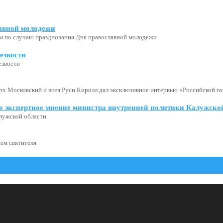
авной молодежи
м по случаю празднования Дня православной молодежи
езвости
езвости
х Московский и всея Руси Кирилл дал эксклюзивное интервью «Российской газ
о экспертное мнение министра внутренней политики Калужской
лужской области
ем святителя