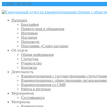
+7 (495) 781-97-61
contact@sinfo-mp.ru
Патриарх
Биография
Приветствия и обращения
Интервью
Послания
Проповеди
Программа «Слово пастыря»
Об отделе
Общая информация
Структура
Руководство
Контакты
Деятельность
Взаимоотношения с государственными структурам
Взаимоотношения с общественными организациям
Взаимоотношения со СМИ
Работа в регионах
Мероприятия
Состоявшиеся
Материалы
Комментарии