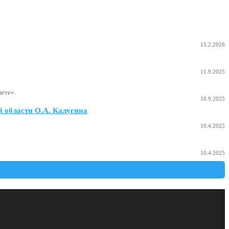
15.2.2026
11.9.2025
ете».
10.9.2025
 области О.А. Калугина
10.4.2025
10.4.2025