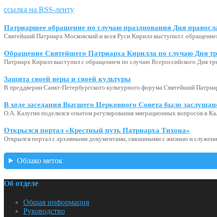
ссылка на RSS-ленту
Патриаршее обращение по случаю празднования Дня правосл
Святейший Патриарх Московский и всея Руси Кирилл выступил с обращение
Обращение Святейшего Патриарха Кирилла по случаю Дня тр
Патриарх Кирилл выступил с обращением по случаю Всероссийского Дня тр
Защита своей веры и своей культуры
В преддверии Санкт-Петербургского культурного форума Святейший Патриар
В ходе заседания Высшего Церковного Совета было заслушан
О.А. Калугин поделился опытом регулирования миграционных вопросов в Ка
Открылся портал «Крестный путь Патриарха Тихона»
Открылся портал с архивными документами, связанными с жизнью и служени
Облако меток
Об отделе
Общая информация
Руководство