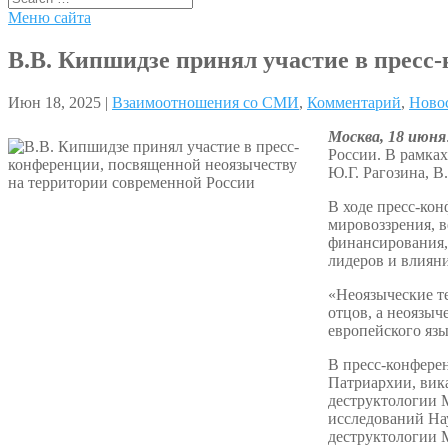
Меню сайта
В.В. Кипшидзе принял участие в пресс
Июн 18, 2025 |
Взаимоотношения со СМИ
,
Комментарий
,
Ново
Москва, 18 июня
России. В рамках
Ю.Г. Рагозина, В
В ходе пресс-ко
мировоззрения, 
финансирования,
лидеров и влиян
«Неоязыческие т
отцов, а неоязыч
европейского яз
В пресс-конфере
Патриархии, вик
деструктологии 
исследований На
деструктологии 