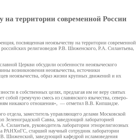
у на территории современной России
ренция, посвященная неоязычеству на территории современной
 российских религиоведов Р.В. Шиженского, Р.А. Силантьева,
ославной Церкви обсудили особенности неоязыческого
ичины возникновения неоязычества, источники
цев неоязычества, образ жизни крупных движений и их
ности в собственных целях, предлагая им не веру святых
ет собой гремучую смесь из славянского язычества, северо-
рням никакого отношения», — отметил В.В. Кипшидзе.
ого отдела, заместитель управляющего делами Московской
оп Зеленоградский Савва, заведующий лабораторией
.А. Силантьев, руководитель лаборатории этнорелигиозных
ла РАНХиГС, старший научный сотрудник лаборатории
Р.В. Шиженский, заведующий кафедрой исламоведения