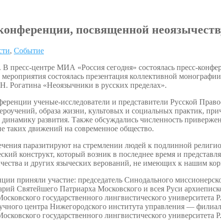
-конференции, посвященной неоязычеств
сти
,
Событие
. В пресс-центре МИА «Россия сегодня» состоялась пресс-конфе
 мероприятия состоялась презентация коллективной монографии
.Н. Рогатина «Неоязычники в русских пределах».
нференции ученые-исследователи и представители Русской Прав
вероучений, образа жизни, культовых и социальных практик, пр
 динамику развития. Также обсуждались численность привержен
ие таких движений на современное общество.
ечения паразитируют на стремлении людей к подлинной религиоз
еский конструкт, который возник в последнее время и представля
ычества и других языческих верований, не имеющих к нашим ко
нции приняли участие: председатель Синодального миссионерск
арий Святейшего Патриарха Московского и всея Руси архиеписк
Московского государственного лингвистического университета Р
учного центра Нижегородского института управления — филиа
Московского государственного лингвистического университета 