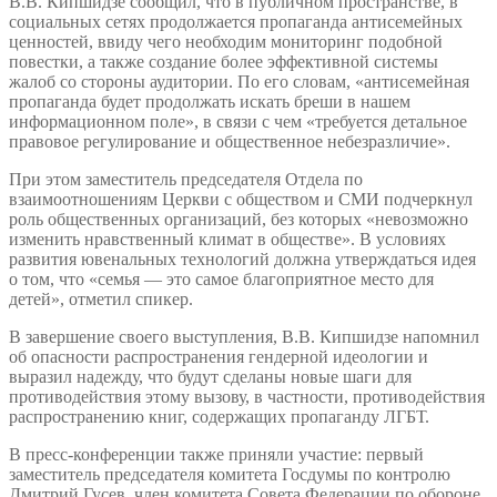
В.В. Кипшидзе сообщил, что в публичном пространстве, в
социальных сетях продолжается пропаганда антисемейных
ценностей, ввиду чего необходим мониторинг подобной
повестки, а также создание более эффективной системы
жалоб со стороны аудитории. По его словам, «антисемейная
пропаганда будет продолжать искать бреши в нашем
информационном поле», в связи с чем «требуется детальное
правовое регулирование и общественное небезразличие».
При этом заместитель председателя Отдела по
взаимоотношениям Церкви с обществом и СМИ подчеркнул
роль общественных организаций, без которых «невозможно
изменить нравственный климат в обществе». В условиях
развития ювенальных технологий должна утверждаться идея
о том, что «семья — это самое благоприятное место для
детей», отметил спикер.
В завершение своего выступления, В.В. Кипшидзе напомнил
об опасности распространения гендерной идеологии и
выразил надежду, что будут сделаны новые шаги для
противодействия этому вызову, в частности, противодействия
распространению книг, содержащих пропаганду ЛГБТ.
В пресс-конференции также приняли участие: первый
заместитель председателя комитета Госдумы по контролю
Дмитрий Гусев, член комитета Совета Федерации по обороне