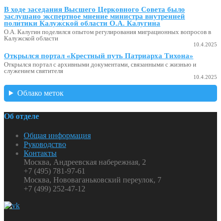
В ходе заседания Высшего Церковного Совета было
заслушано экспертное мнение министра внутренней
политики Калужской области О.А. Калугина
О.А. Калугин поделился опытом регулирования миграционных вопросов в
Калужской области
10.4.2025
Открылся портал «Крестный путь Патриарха Тихона»
Открылся портал с архивными документами, связанными с жизнью и
служением святителя
10.4.2025
Облако меток
Об отделе
Общая информация
Руководство
Контакты
Москва, Андреевская набережная, 2
+7 (495) 781-97-61
Москва, Нововаганьковский переулок, 7
+7 (499) 252-47-12