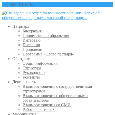
+7 (495) 781-97-61
contact@sinfo-mp.ru
Патриарх
Биография
Приветствия и обращения
Интервью
Послания
Проповеди
Программа «Слово пастыря»
Об отделе
Общая информация
Структура
Руководство
Контакты
Деятельность
Взаимоотношения с государственными
структурами
Взаимоотношения с общественными
организациями
Взаимоотношения со СМИ
Работа в регионах
Мероприятия