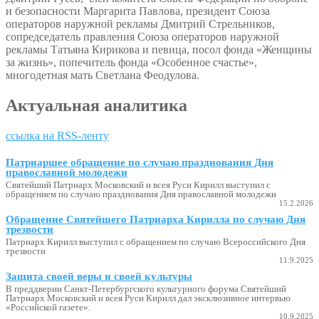
и безопасности Маргарита Павлова, президент Союза
операторов наружной рекламы Дмитрий Стрельников,
сопредседатель правления Союза операторов наружной
рекламы Татьяна Кирикова и певица, посол фонда «Женщины
за жизнь», попечитель фонда «Особенное счастье»,
многодетная мать Светлана Феодулова.
Актуальная аналитика
ссылка на RSS-ленту
Патриаршее обращение по случаю празднования Дня
православной молодежи
Святейший Патриарх Московский и всея Руси Кирилл выступил с
обращением по случаю празднования Дня православной молодежи
15.2.2026
Обращение Святейшего Патриарха Кирилла по случаю Дня
трезвости
Патриарх Кирилл выступил с обращением по случаю Всероссийского Дня
трезвости
11.9.2025
Защита своей веры и своей культуры
В преддверии Санкт-Петербургского культурного форума Святейший
Патриарх Московский и всея Руси Кирилл дал эксклюзивное интервью
«Российской газете».
10.9.2025