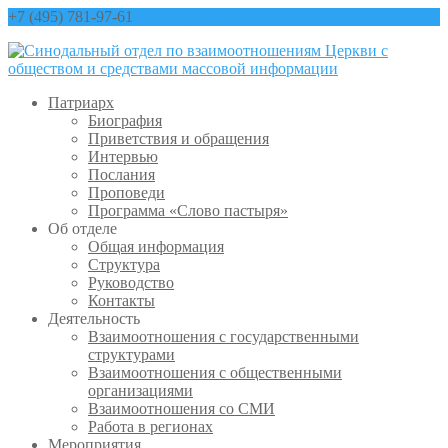
+7 (495) 781-97-61
contact@sinfo-mp.ru
Патриарх
Биография
Приветствия и обращения
Интервью
Послания
Проповеди
Программа «Слово пастыря»
Об отделе
Общая информация
Структура
Руководство
Контакты
Деятельность
Взаимоотношения с государственными
структурами
Взаимоотношения с общественными
организациями
Взаимоотношения со СМИ
Работа в регионах
Мероприятия