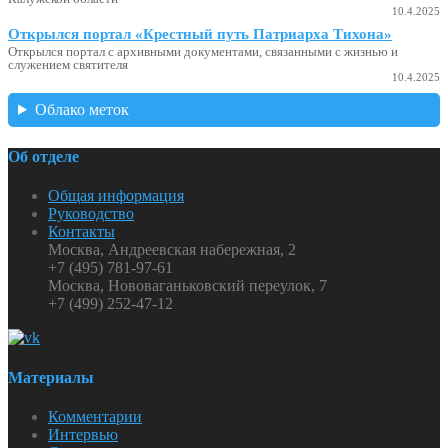
10.4.2025
Открылся портал «Крестный путь Патриарха Тихона»
Открылся портал с архивными документами, связанными с жизнью и
служением святителя
10.4.2025
Облако меток
Об отделе
Общая информация
Руководство
Контакты
Москва, Андреевская набережная, 2
+7 (495) 781-97-61
Москва, Нововаганьковский переулок, 7
+7 (499) 252-47-12
Материалы
Комментарии
Интервью