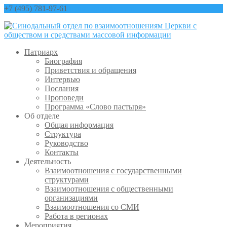
+7 (495) 781-97-61
contact@sinfo-mp.ru
Патриарх
Биография
Приветствия и обращения
Интервью
Послания
Проповеди
Программа «Слово пастыря»
Об отделе
Общая информация
Структура
Руководство
Контакты
Деятельность
Взаимоотношения с государственными
структурами
Взаимоотношения с общественными
организациями
Взаимоотношения со СМИ
Работа в регионах
Мероприятия