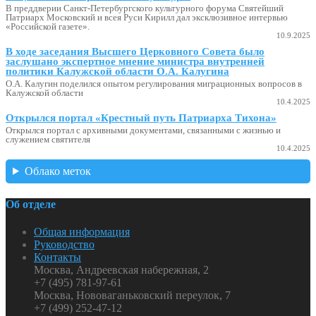
В преддверии Санкт-Петербургского культурного форума Святейший
Патриарх Московский и всея Руси Кирилл дал эксклюзивное интервью
«Российской газете».
10.9.2025
В ходе заседания Высшего Церковного Совета было
заслушано экспертное мнение министра внутренней
политики Калужской области О.А. Калугина
О.А. Калугин поделился опытом регулирования миграционных вопросов в
Калужской области
10.4.2025
Открылся портал «Крестный путь Патриарха Тихона»
Открылся портал с архивными документами, связанными с жизнью и
служением святителя
10.4.2025
Облако меток
Об отделе
Общая информация
Руководство
Контакты
Москва, Андреевская набережная, 2
+7 (495) 781-97-61
Москва, Нововаганьковский переулок, 7
+7 (499) 252-47-12