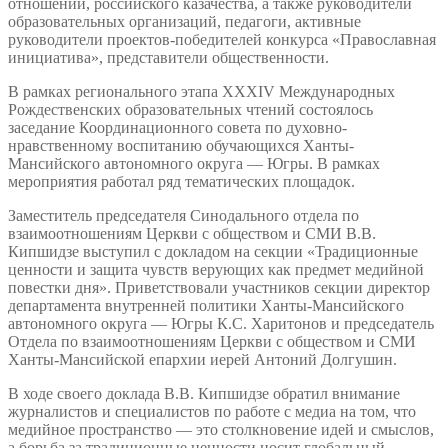
отношений, российского казачества, а также руководители
образовательных организаций, педагоги, активные
руководители проектов-победителей конкурса «Православная
инициатива», представители общественности.
В рамках регионального этапа XXXIV Международных
Рождественских образовательных чтений состоялось
заседание Координационного совета по духовно-
нравственному воспитанию обучающихся Ханты-
Мансийского автономного округа — Югры. В рамках
мероприятия работал ряд тематических площадок.
Заместитель председателя Синодального отдела по
взаимоотношениям Церкви с обществом и СМИ В.В.
Кипшидзе выступил с докладом на секции «Традиционные
ценности и защита чувств верующих как предмет медийной
повестки дня». Приветствовали участников секции директор
департамента внутренней политики Ханты-Мансийского
автономного округа — Югры К.С. Харитонов и председатель
Отдела по взаимоотношениям Церкви с обществом и СМИ
Ханты-Мансийской епархии иерей Антоний Долгушин.
В ходе своего доклада В.В. Кипшидзе обратил внимание
журналистов и специалистов по работе с медиа на том, что
медийное пространство — это столкновение идей и смыслов,
а борьба за традиционные ценности носит глобальный