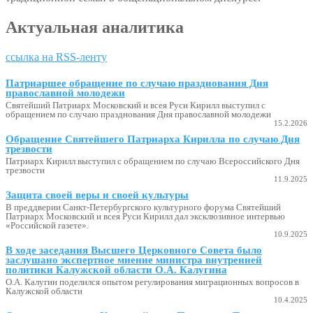
Актуальная аналитика
ссылка на RSS-ленту
Патриаршее обращение по случаю празднования Дня
православной молодежи
Святейший Патриарх Московский и всея Руси Кирилл выступил с
обращением по случаю празднования Дня православной молодежи
15.2.2026
Обращение Святейшего Патриарха Кирилла по случаю Дня
трезвости
Патриарх Кирилл выступил с обращением по случаю Всероссийского Дня
трезвости
11.9.2025
Защита своей веры и своей культуры
В преддверии Санкт-Петербургского культурного форума Святейший
Патриарх Московский и всея Руси Кирилл дал эксклюзивное интервью
«Российской газете».
10.9.2025
В ходе заседания Высшего Церковного Совета было
заслушано экспертное мнение министра внутренней
политики Калужской области О.А. Калугина
О.А. Калугин поделился опытом регулирования миграционных вопросов в
Калужской области
10.4.2025