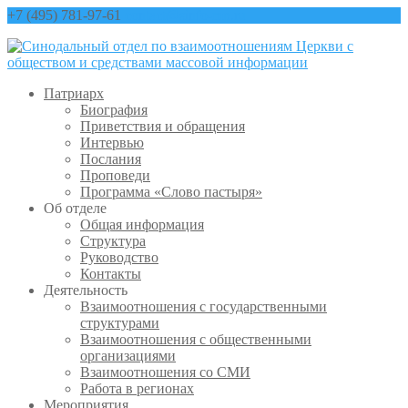
+7 (495) 781-97-61
contact@sinfo-mp.ru
Патриарх
Биография
Приветствия и обращения
Интервью
Послания
Проповеди
Программа «Слово пастыря»
Об отделе
Общая информация
Структура
Руководство
Контакты
Деятельность
Взаимоотношения с государственными
структурами
Взаимоотношения с общественными
организациями
Взаимоотношения со СМИ
Работа в регионах
Мероприятия