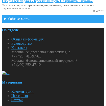
Открылся портал «Крестный путь Патриарха Тихона»
Открылся портал с архивными документами, связанными с жизнью и
служением святителя
10.4.2025
Облако меток
Об отделе
Общая информация
Руководство
Контакты
Москва, Андреевская набережная, 2
+7 (495) 781-97-61
Москва, Нововаганьковский переулок, 7
+7 (499) 252-47-12
Материалы
Комментарии
Интервью
Статьи