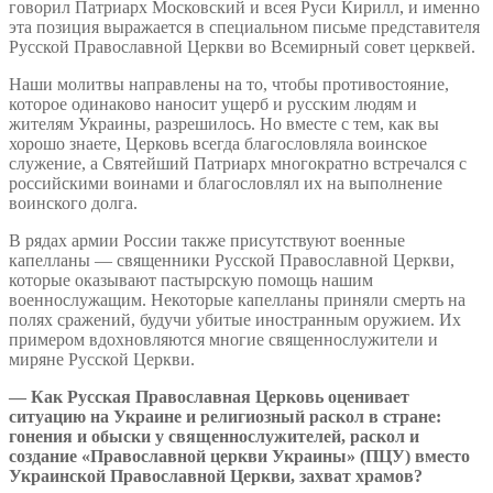
говорил Патриарх Московский и всея Руси Кирилл, и именно
эта позиция выражается в специальном письме представителя
Русской Православной Церкви во Всемирный совет церквей.
Наши молитвы направлены на то, чтобы противостояние,
которое одинаково наносит ущерб и русским людям и
жителям Украины, разрешилось. Но вместе с тем, как вы
хорошо знаете, Церковь всегда благословляла воинское
служение, а Святейший Патриарх многократно встречался с
российскими воинами и благословлял их на выполнение
воинского долга.
В рядах армии России также присутствуют военные
капелланы — священники Русской Православной Церкви,
которые оказывают пастырскую помощь нашим
военнослужащим. Некоторые капелланы приняли смерть на
полях сражений, будучи убитые иностранным оружием. Их
примером вдохновляются многие священнослужители и
миряне Русской Церкви.
— Как Русская Православная Церковь оценивает
ситуацию на Украине и религиозный раскол в стране:
гонения и обыски у священнослужителей, раскол и
создание «Православной церкви Украины» (ПЦУ) вместо
Украинской Православной Церкви, захват храмов?