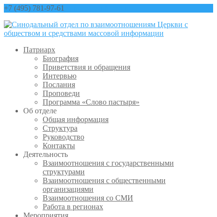
+7 (495) 781-97-61
contact@sinfo-mp.ru
Патриарх
Биография
Приветствия и обращения
Интервью
Послания
Проповеди
Программа «Слово пастыря»
Об отделе
Общая информация
Структура
Руководство
Контакты
Деятельность
Взаимоотношения с государственными
структурами
Взаимоотношения с общественными
организациями
Взаимоотношения со СМИ
Работа в регионах
Мероприятия