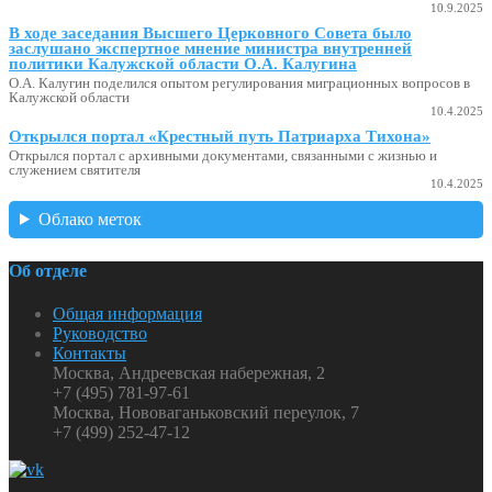
10.9.2025
В ходе заседания Высшего Церковного Совета было
заслушано экспертное мнение министра внутренней
политики Калужской области О.А. Калугина
О.А. Калугин поделился опытом регулирования миграционных вопросов в
Калужской области
10.4.2025
Открылся портал «Крестный путь Патриарха Тихона»
Открылся портал с архивными документами, связанными с жизнью и
служением святителя
10.4.2025
Облако меток
Об отделе
Общая информация
Руководство
Контакты
Москва, Андреевская набережная, 2
+7 (495) 781-97-61
Москва, Нововаганьковский переулок, 7
+7 (499) 252-47-12