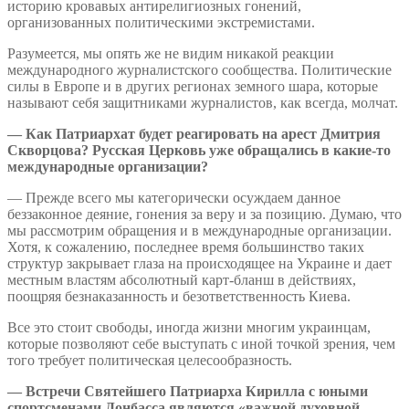
историю кровавых антирелигиозных гонений,
организованных политическими экстремистами.
Разумеется, мы опять же не видим никакой реакции
международного журналистского сообщества. Политические
силы в Европе и в других регионах земного шара, которые
называют себя защитниками журналистов, как всегда, молчат.
— Как Патриархат будет реагировать на арест Дмитрия
Скворцова? Русская Церковь уже обращались в какие-то
международные организации?
— Прежде всего мы категорически осуждаем данное
беззаконное деяние, гонения за веру и за позицию. Думаю, что
мы рассмотрим обращения и в международные организации.
Хотя, к сожалению, последнее время большинство таких
структур закрывает глаза на происходящее на Украине и дает
местным властям абсолютный карт-бланш в действиях,
поощряя безнаказанность и безответственность Киева.
Все это стоит свободы, иногда жизни многим украинцам,
которые позволяют себе выступать с иной точкой зрения, чем
того требует политическая целесообразность.
— Встречи Святейшего Патриарха Кирилла с юными
спортсменами Донбасса являются «важной духовной