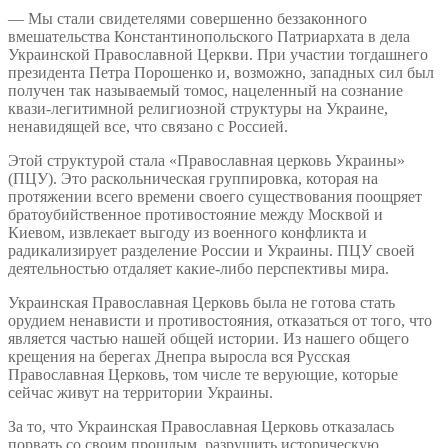
— Мы стали свидетелями совершенно беззаконного
вмешательства Константинопольского Патриархата в дела
Украинской Православной Церкви. При участии тогдашнего
президента Петра Порошенко и, возможно, западных сил был
получен так называемый томос, нацеленный на сознание
квази-легитимной религиозной структуры на Украине,
ненавидящей все, что связано с Россией.
Этой структурой стала «Православная церковь Украины»
(ПЦУ). Это раскольническая группировка, которая на
протяжении всего времени своего существования поощряет
братоубийственное противостояние между Москвой и
Киевом, извлекает выгоду из военного конфликта и
радикализирует разделение России и Украины. ПЦУ своей
деятельностью отдаляет какие-либо перспективы мира.
Украинская Православная Церковь была не готова стать
орудием ненависти и противостояния, отказаться от того, что
является частью нашей общей истории. Из нашего общего
крещения на берегах Днепра выросла вся Русская
Православная Церковь, том числе те верующие, которые
сейчас живут на территории Украины.
За то, что Украинская Православная Церковь отказалась
порвать со своим прошлым, разрушить историческую