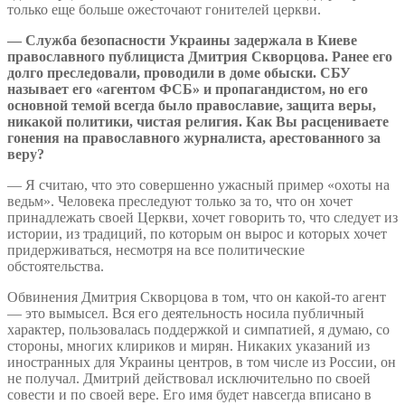
только еще больше ожесточают гонителей церкви.
— Служба безопасности Украины задержала в Киеве
православного публициста Дмитрия Скворцова. Ранее его
долго преследовали, проводили в доме обыски. СБУ
называет его «агентом ФСБ» и пропагандистом, но его
основной темой всегда было православие, защита веры,
никакой политики, чистая религия. Как Вы расцениваете
гонения на православного журналиста, арестованного за
веру?
— Я считаю, что это совершенно ужасный пример «охоты на
ведьм». Человека преследуют только за то, что он хочет
принадлежать своей Церкви, хочет говорить то, что следует из
истории, из традиций, по которым он вырос и которых хочет
придерживаться, несмотря на все политические
обстоятельства.
Обвинения Дмитрия Скворцова в том, что он какой-то агент
— это вымысел. Вся его деятельность носила публичный
характер, пользовалась поддержкой и симпатией, я думаю, со
стороны, многих клириков и мирян. Никаких указаний из
иностранных для Украины центров, в том числе из России, он
не получал. Дмитрий действовал исключительно по своей
совести и по своей вере. Его имя будет навсегда вписано в