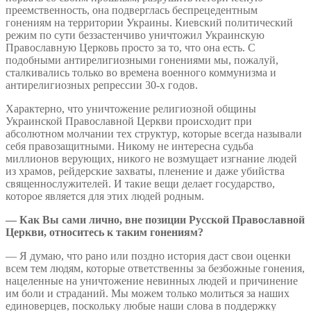
преемственность, она подверглась беспрецедентным
гонениям на территории Украины. Киевский политический
режим по сути беззастенчиво уничтожил Украинскую
Православную Церковь просто за то, что она есть. С
подобными антирелигиозными гонениями мы, пожалуй,
сталкивались только во времена военного коммунизма и
антирелигиозных репрессии 30-х годов.
Характерно, что уничтожение религиозной общины
Украинской Православной Церкви происходит при
абсолютном молчании тех структур, которые всегда называли
себя правозащитными. Никому не интересна судьба
миллионов верующих, никого не возмущает изгнание людей
из храмов, рейдерские захваты, пленение и даже убийства
священнослужителей. И такие вещи делает государство,
которое является для этих людей родным.
— Как Вы сами лично, вне позиции Русской Православной
Церкви, относитесь к таким гонениям?
— Я думаю, что рано или поздно история даст свои оценки
всем тем людям, которые ответственны за безбожные гонения,
нацеленные на уничтожение невинных людей и причинение
им боли и страданий. Мы можем только молиться за наших
единоверцев, поскольку любые наши слова в поддержку