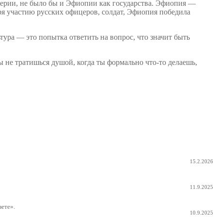
мперии, не было бы и Эфиопии как государства. Эфиопия —
ря участию русских офицеров, солдат, Эфиопия победила
ура — это попытка ответить на вопрос, что значит быть
ы не тратишься душой, когда ты формально что-то делаешь,
15.2.2026
11.9.2025
ете».
10.9.2025