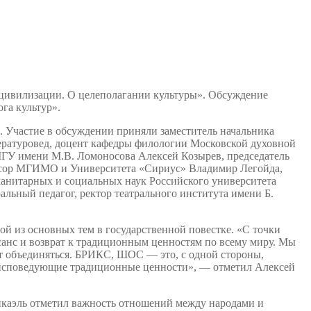
 цивилизации. О целеполагании культуры». Обсуждение
га культур».
. Участие в обсуждении приняли заместитель начальника
ратуровед, доцент кафедры филологии Московской духовной
МГУ имени М.В. Ломоносова Алексей Козырев, председатель
ссор МГИМО и Университета «Сириус» Владимир Легойда,
анитарных и социальных наук Российского университета
льный педагог, ректор театрального института имени Б.
ой из основных тем в государственной повестке. «С точки
санс и возврат к традиционным ценностям по всему миру. Мы
т объединяться. БРИКС, ШОС — это, с одной стороны,
, исповедующие традиционные ценности», — отметил Алексей
Микаэль отметил важность отношений между народами и