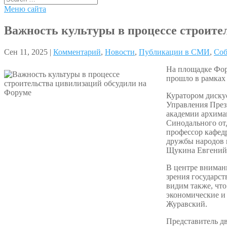
Меню сайта
Важность культуры в процессе строите
Сен 11, 2025 |
Комментарий
,
Новости
,
Публикации в СМИ
,
Со
На площадке Фор
прошло в рамках
Куратором диску
Управления През
академии архима
Синодального от
профессор кафед
дружбы народов 
Щукина Евгений
В центре внимани
зрения государст
видим также, чт
экономические и
Журавский.
Представитель д