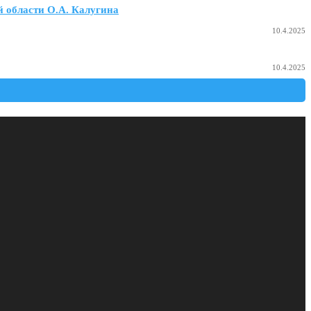
 области О.А. Калугина
10.4.2025
10.4.2025