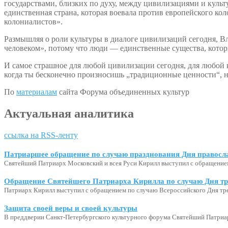
государствами, близких по духу, между цивилизациями и куль
единственная страна, которая воевала против европейского к
колониалистов».
Размышляя о роли культуры в диалоге цивилизаций сегодня, Вл
человеком», потому что люди — единственные существа, которы
И самое страшное для любой цивилизации сегодня, для любой к
когда ты бесконечно произносишь „традиционные ценности“, н
По
материалам
сайта Форума объединенных культур
Актуальная аналитика
ссылка на RSS-ленту
Патриаршее обращение по случаю празднования Дня правосл
Святейший Патриарх Московский и всея Руси Кирилл выступил с обращение
Обращение Святейшего Патриарха Кирилла по случаю Дня тр
Патриарх Кирилл выступил с обращением по случаю Всероссийского Дня тр
Защита своей веры и своей культуры
В преддверии Санкт-Петербургского культурного форума Святейший Патриар