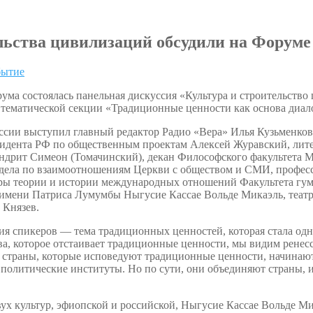
льства цивилизаций обсудили на Форуме
бытие
ума состоялась панельная дискуссия «Культура и строительство
 тематической секции «Традиционные ценности как основа диало
ссии выступил главный редактор Радио «Вера» Илья Кузьменков
идента РФ по общественным проектам Алексей Журавский, лите
ндрит Симеон (Томачинский), декан Философского факультета 
дела по взаимоотношениям Церкви с обществом и СМИ, профе
ры теории и истории международных отношений Факультета гум
имени Патриса Лумумбы Ныгусие Кассае Вольде Микаэль, театра
 Князев.
я спикеров — тема традиционных ценностей, которая стала одн
ва, которое отстаивает традиционные ценности, мы видим ренес
о страны, которые исповедуют традиционные ценности, начинаю
 политические институты. Но по сути, они объединяют страны
вух культур, эфиопской и российской, Ныгусие Кассае Вольде 