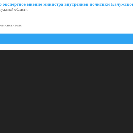
о экспертное мнение министра внутренней политики Калужской
лужской области
ем святителя