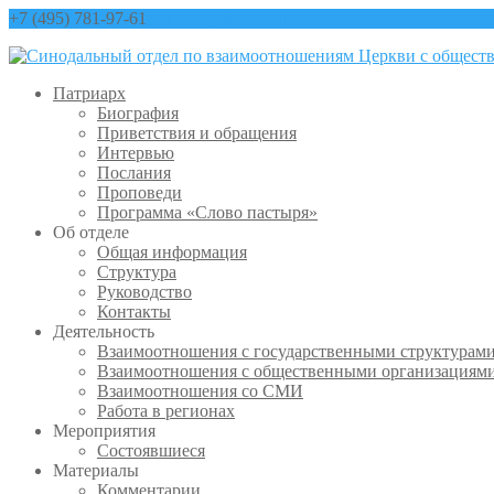
+7 (495) 781-97-61
contact@sinfo-mp.ru
Патриарх
Биография
Приветствия и обращения
Интервью
Послания
Проповеди
Программа «Слово пастыря»
Об отделе
Общая информация
Структура
Руководство
Контакты
Деятельность
Взаимоотношения с государственными структурам
Взаимоотношения с общественными организациям
Взаимоотношения со СМИ
Работа в регионах
Мероприятия
Состоявшиеся
Материалы
Комментарии