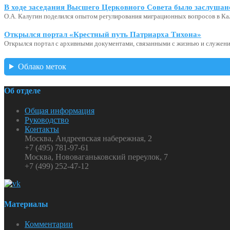
В ходе заседания Высшего Церковного Совета было заслушан
О.А. Калугин поделился опытом регулирования миграционных вопросов в Ка
Открылся портал «Крестный путь Патриарха Тихона»
Открылся портал с архивными документами, связанными с жизнью и служени
Облако меток
Об отделе
Общая информация
Руководство
Контакты
Москва, Андреевская набережная, 2
+7 (495) 781-97-61
Москва, Нововаганьковский переулок, 7
+7 (499) 252-47-12
Материалы
Комментарии