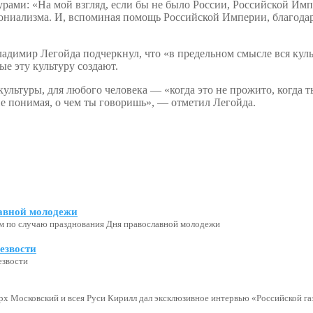
турами: «На мой взгляд, если бы не было России, Российской И
олониализма. И, вспоминая помощь Российской Империи, благода
адимир Легойда подчеркнул, что «в предельном смысле вся культ
е эту культуру создают.
ультуры, для любого человека — «когда это не прожито, когда т
е понимая, о чем ты говоришь», — отметил Легойда.
авной молодежи
м по случаю празднования Дня православной молодежи
езвости
езвости
х Московский и всея Руси Кирилл дал эксклюзивное интервью «Российской газ