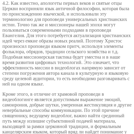
4.2. Как известно, апологеты первых веков и святые отцы
Церкви восприняли язык античной философии, которая была
по происхождению языческой, и использовали эту
терминологию для проповеди универсальных христианских
истин. Точно так же и миссионеры нашей эпохи могут
пользоваться современными подходами в проповеди
Евангелия. Для этого потребуется актуализация христианских
идей через емкие образы новых реалий. Поэтому Христос
произносил проповеди языком притч, используя элементы
фольклора, обрядов, традиции сельского хозяйства и т.д.
Подобная миссионерская тактика будет уместна и в наше
время развития цифровых технологий. Это означает, что
эффективность миссии в видеоблогах напрямую зависит от
степени погружения автора канала в культурную и языковую
среду целевой аудитории, то есть необходимо разговаривать с
ней на одном языке.
Кроме этого, в отличие от храмовой проповеди в
видеоблогинге является допустимым выражение эмоций,
самоирония, добрые шутки, умеренная жестикуляция и другие
невербальные способы коммуникации. По этой причине
священнику, ведущему видеоблог, важно найти срединный
путь между излишне субъективной подачей материала,
выходящей за рамки церковной традиции, и формальным
канцелярским языком, который вряд ли найдет понимание у