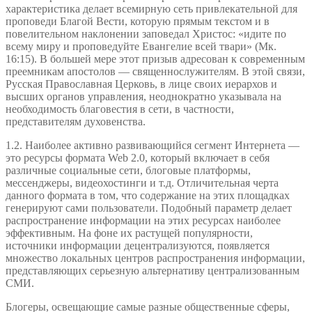
характеристика делает всемирную сеть привлекательной для
проповеди Благой Вести, которую прямым текстом и в
повелительном наклонении заповедал Христос: «идите по
всему миру и проповедуйте Евангелие всей твари» (Мк.
16:15). В большей мере этот призыв адресован к современным
преемникам апостолов — священнослужителям. В этой связи,
Русская Православная Церковь, в лице своих иерархов и
высших органов управления, неоднократно указывала на
необходимость благовестия в сети, в частности,
представителям духовенства.
1.2. Наиболее активно развивающийся сегмент Интернета —
это ресурсы формата Web 2.0, который включает в себя
различные социальные сети, блоговые платформы,
мессенджеры, видеохостинги и т.д. Отличительная черта
данного формата в том, что содержание на этих площадках
генерируют сами пользователи. Подобный параметр делает
распространение информации на этих ресурсах наиболее
эффективным. На фоне их растущей популярности,
источники информации децентрализуются, появляется
множество локальных центров распространения информации,
представляющих серьезную альтернативу централизованным
СМИ.
Блогеры, освещающие самые разные общественные сферы,