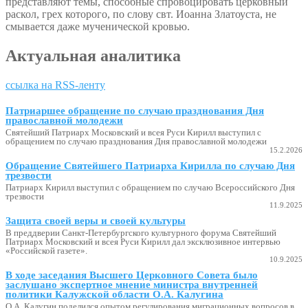
представляют темы, способные спровоцировать церковный
раскол, грех которого, по слову свт. Иоанна Златоуста, не
смывается даже мученической кровью.
Актуальная аналитика
ссылка на RSS-ленту
Патриаршее обращение по случаю празднования Дня
православной молодежи
Святейший Патриарх Московский и всея Руси Кирилл выступил с
обращением по случаю празднования Дня православной молодежи
15.2.2026
Обращение Святейшего Патриарха Кирилла по случаю Дня
трезвости
Патриарх Кирилл выступил с обращением по случаю Всероссийского Дня
трезвости
11.9.2025
Защита своей веры и своей культуры
В преддверии Санкт-Петербургского культурного форума Святейший
Патриарх Московский и всея Руси Кирилл дал эксклюзивное интервью
«Российской газете».
10.9.2025
В ходе заседания Высшего Церковного Совета было
заслушано экспертное мнение министра внутренней
политики Калужской области О.А. Калугина
О.А. Калугин поделился опытом регулирования миграционных вопросов в