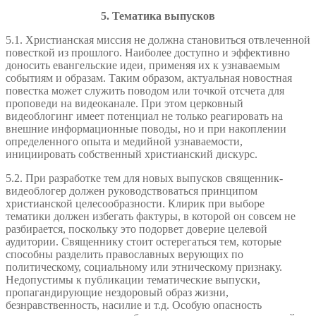
5. Тематика выпусков
5.1. Христианская миссия не должна становиться отвлеченной
повесткой из прошлого. Наиболее доступно и эффективно
доносить евангельские идеи, применяя их к узнаваемым
событиям и образам. Таким образом, актуальная новостная
повестка может служить поводом или точкой отсчета для
проповеди на видеоканале. При этом церковный
видеоблогинг имеет потенциал не только реагировать на
внешние информационные поводы, но и при накоплении
определенного опыта и медийной узнаваемости,
инициировать собственный христианский дискурс.
5.2. При разработке тем для новых выпусков священник-
видеоблогер должен руководствоваться принципом
христианской целесообразности. Клирик при выборе
тематики должен избегать фактуры, в которой он совсем не
разбирается, поскольку это подорвет доверие целевой
аудитории. Священнику стоит остерегаться тем, которые
способны разделить православных верующих по
политическому, социальному или этническому признаку.
Недопустимы к публикации тематические выпуски,
пропагандирующие нездоровый образ жизни,
безнравственность, насилие и т.д. Особую опасность