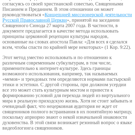
согласуясь со своей христианской совестью, Священными
Писанием и Преданием. В этом отношении он может
руководствоваться «
Концепцией миссионерской деятельности
Русской Православной Церкви
», принятой на заседании
Священного Синода 27 марта 2007 года. В частности, в
документе предлагается в качестве метода использовать
принципы церковной рецепции культуры народов,
основанные на словах апостола Павла: «Для всех я сделался
всем, чтобы спасти по крайней мере некоторых» (1 Кор. 9:22).
Этот метод уместно использовать и по отношению к
различным современным субкультурам, в том числе,
применительно к интернет-культуре. Здесь границы
возможного использования, например, так называемых
«мемов» и трендовых тем определяются нормами пастырской
этики и эстетики. С другой стороны, при должном усердии
все это может стать культурным мостом и привести к
формированию условий для перехода людей из виртуального
мира в реальную приходскую жизнь. Хотя не стоит забывать и
очевидный факт, что нецерковная аудитория не ждет от
священников полного встраивания в их понятийную матрицу,
поскольку априорно знают о некой изначальной инаковости
духовенства. В этой связи возникает резонный вопрос о языке
видеоблогинга священников.