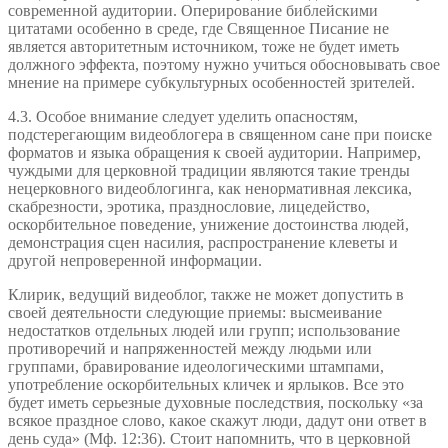
современной аудитории. Оперирование библейскими
цитатами особенно в среде, где Священное Писание не
является авторитетным источником, тоже не будет иметь
должного эффекта, поэтому нужно учиться обосновывать свое
мнение на примере субкультурных особенностей зрителей.
4.3. Особое внимание следует уделить опасностям,
подстерегающим видеоблогера в священном сане при поиске
форматов и языка обращения к своей аудитории. Например,
чуждыми для церковной традиции являются такие тренды
нецерковного видеоблогинга, как ненормативная лексика,
скабрезности, эротика, празднословие, лицедейство,
оскорбительное поведение, унижение достоинства людей,
демонстрация сцен насилия, распространение клеветы и
другой непроверенной информации.
Клирик, ведущий видеоблог, также не может допустить в
своей деятельности следующие приемы: высмеивание
недостатков отдельных людей или групп; использование
противоречий и напряженностей между людьми или
группами, бравирование идеологическими штампами,
употребление оскорбительных кличек и ярлыков. Все это
будет иметь серьезные духовные последствия, поскольку «за
всякое праздное слово, какое скажут люди, дадут они ответ в
день суда» (Мф. 12:36). Стоит напомнить, что в церковной