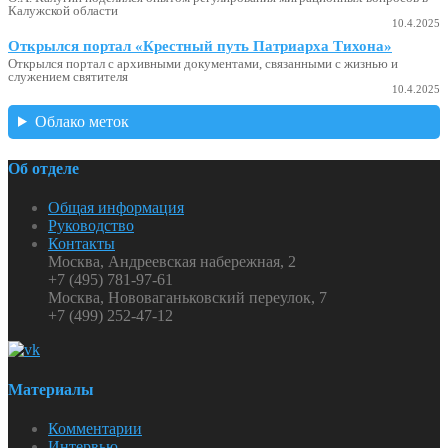
Калужской области
10.4.2025
Открылся портал «Крестный путь Патриарха Тихона»
Открылся портал с архивными документами, связанными с жизнью и
служением святителя
10.4.2025
Облако меток
Об отделе
Общая информация
Руководство
Контакты
Москва, Андреевская набережная, 2
+7 (495) 781-97-61
Москва, Нововаганьковский переулок, 7
+7 (499) 252-47-12
Материалы
Комментарии
Интервью