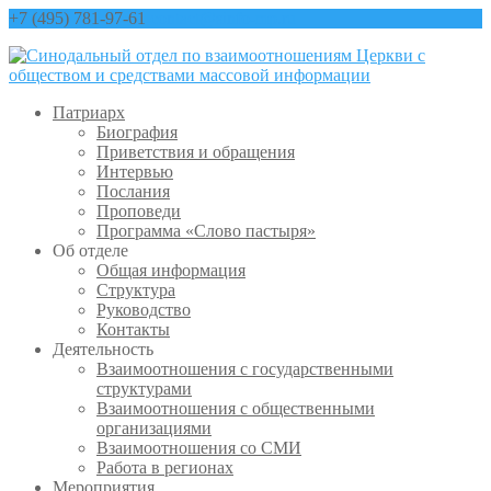
+7 (495) 781-97-61
contact@sinfo-mp.ru
Патриарх
Биография
Приветствия и обращения
Интервью
Послания
Проповеди
Программа «Слово пастыря»
Об отделе
Общая информация
Структура
Руководство
Контакты
Деятельность
Взаимоотношения с государственными
структурами
Взаимоотношения с общественными
организациями
Взаимоотношения со СМИ
Работа в регионах
Мероприятия