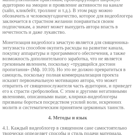
аудиторию на эмоции и проявление активности на канале
(хайп, кликбейт, троллинг и т.д.). В этом ряду можно
обозначить и человекоугодничество, которое для видеоблогера
заключается в страстном желании понравиться своим
подписчикам, а значит может вынудить автора впасть в
нечестность и даже лукавство.
Монетизация видеоблога зачастую является для священника-
энтузиаста способом окупить расходы на развитие канала,
покупку аппаратуры и программного обеспечения, а также
возможность дополнительного заработка, что не является
греховным явлением, поскольку «трудящийся достоин
пропитания» (Мф. 10:10). Но это не должно превратиться в
самоцель, поскольку полная коммерциализация проекта
исказит первоначальную мотивацию автора, что может
отвратить от священнослужителя часть аудитории, и приведет
его к страсти сребролюбия. С этим и другими негативными
явлениями, описанными выше, клирики-видеоблогеры
призваны бороться посредством усилий воли, искренних
молитв и систематическим принятием церковных таинств.
4. Методы и язык
4.1. Каждый видеоблогер в священном сане самостоятельно
творчески определяет способы и стиль подачи материала,