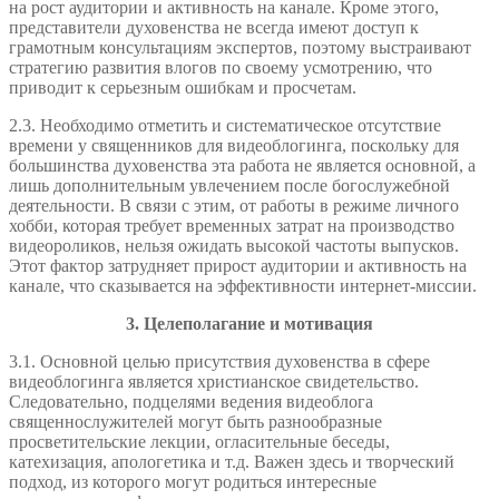
на рост аудитории и активность на канале. Кроме этого,
представители духовенства не всегда имеют доступ к
грамотным консультациям экспертов, поэтому выстраивают
стратегию развития влогов по своему усмотрению, что
приводит к серьезным ошибкам и просчетам.
2.3. Необходимо отметить и систематическое отсутствие
времени у священников для видеоблогинга, поскольку для
большинства духовенства эта работа не является основной, а
лишь дополнительным увлечением после богослужебной
деятельности. В связи с этим, от работы в режиме личного
хобби, которая требует временных затрат на производство
видеороликов, нельзя ожидать высокой частоты выпусков.
Этот фактор затрудняет прирост аудитории и активность на
канале, что сказывается на эффективности интернет-миссии.
3. Целеполагание и мотивация
3.1. Основной целью присутствия духовенства в сфере
видеоблогинга является христианское свидетельство.
Следовательно, подцелями ведения видеоблога
священнослужителей могут быть разнообразные
просветительские лекции, огласительные беседы,
катехизация, апологетика и т.д. Важен здесь и творческий
подход, из которого могут родиться интересные