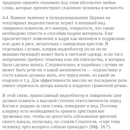
традиции принято понимать под этим абсолютно любые
слова, которые препятствуют спасению человека в вечности.
4.4. Важное значение в позиционировании Церкви на
популярных видеохостингах играет и внешний вид
священнослужителя, его манеры, открытость, что также
необходимо отнести к способам подачи материала. Ему
приличествует появление в кадре как минимум в подряснике
или даже в рясе, желательно с наперсным крестом. В
отдельных случаях, клирик-видеоблогер (если он не
монашествующий) может быть в светской одежде, если того
непременно требуют тематика или обстоятельства, в которых
была сделана запись. Следовательно, в подобных случаях не
может быть речи ни о какой анонимности — подписчики и
гости канала должны знать, кто перед ними, из какой он
епархии и т.д. Для эффективности миссии не последнюю роль
имеют опрятность автора канала и владение грамотной речью.
В этой связи, православный видеоблогер в священном сане
должен помнить о высокой степени ответственности перед
Богом и людьми за свои слова, поведение и вид. Поэтому
клирику есть необходимость хранить христианское
трезвомыслие, чтобы не допустить соблазнения зрителей
своего канала, поскольку, по словам Спасителя, «горе тому
человеку, чрез которого соблазн приходит» (Мф. 18:7).