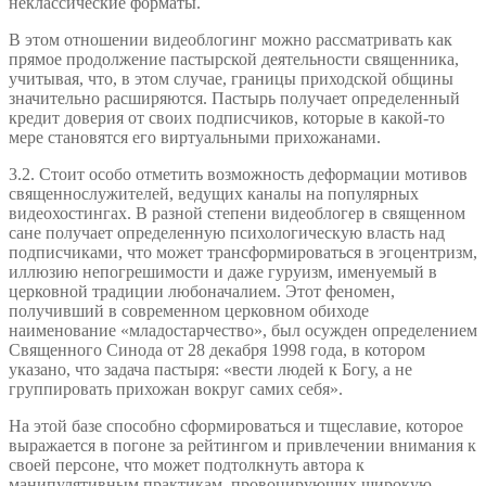
неклассические форматы.
В этом отношении видеоблогинг можно рассматривать как
прямое продолжение пастырской деятельности священника,
учитывая, что, в этом случае, границы приходской общины
значительно расширяются. Пастырь получает определенный
кредит доверия от своих подписчиков, которые в какой-то
мере становятся его виртуальными прихожанами.
3.2. Стоит особо отметить возможность деформации мотивов
священнослужителей, ведущих каналы на популярных
видеохостингах. В разной степени видеоблогер в священном
сане получает определенную психологическую власть над
подписчиками, что может трансформироваться в эгоцентризм,
иллюзию непогрешимости и даже гуруизм, именуемый в
церковной традиции любоначалием. Этот феномен,
получивший в современном церковном обиходе
наименование «младостарчество», был осужден определением
Священного Синода от 28 декабря 1998 года, в котором
указано, что задача пастыря: «вести людей к Богу, а не
группировать прихожан вокруг самих себя».
На этой базе способно сформироваться и тщеславие, которое
выражается в погоне за рейтингом и привлечении внимания к
своей персоне, что может подтолкнуть автора к
манипулятивным практикам, провоцирующих широкую