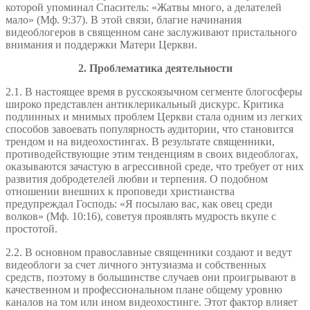
которой упоминал Спаситель: «Жатвы много, а делателей
мало» (Мф. 9:37). В этой связи, благие начинания
видеоблогеров в священном сане заслуживают пристального
внимания и поддержки Матери Церкви.
2. Проблематика деятельности
2.1. В настоящее время в русскоязычном сегменте блогосферы
широко представлен антиклерикальный дискурс. Критика
подлинных и мнимых проблем Церкви стала одним из легких
способов завоевать популярность аудитории, что становится
трендом и на видеохостингах. В результате священники,
противодействующие этим тенденциям в своих видеоблогах,
оказываются зачастую в агрессивной среде, что требует от них
развития добродетелей любви и терпения. О подобном
отношении внешних к проповеди христианства
предупреждал Господь: «Я посылаю вас, как овец среди
волков» (Мф. 10:16), советуя проявлять мудрость вкупе с
простотой.
2.2. В основном православные священники создают и ведут
видеоблоги за счет личного энтузиазма и собственных
средств, поэтому в большинстве случаев они проигрывают в
качественном и профессиональном плане общему уровню
каналов на том или ином видеохостинге. Этот фактор влияет