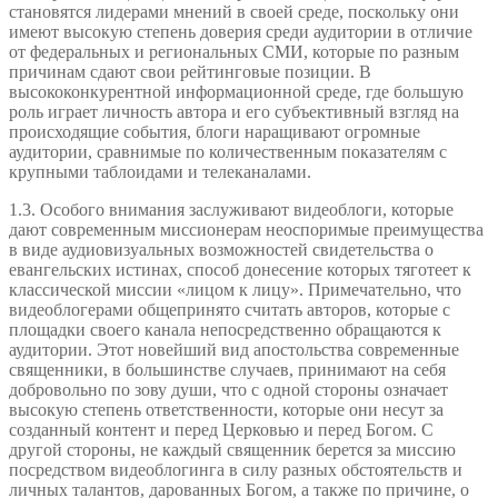
становятся лидерами мнений в своей среде, поскольку они
имеют высокую степень доверия среди аудитории в отличие
от федеральных и региональных СМИ, которые по разным
причинам сдают свои рейтинговые позиции. В
высококонкурентной информационной среде, где большую
роль играет личность автора и его субъективный взгляд на
происходящие события, блоги наращивают огромные
аудитории, сравнимые по количественным показателям с
крупными таблоидами и телеканалами.
1.3. Особого внимания заслуживают видеоблоги, которые
дают современным миссионерам неоспоримые преимущества
в виде аудиовизуальных возможностей свидетельства о
евангельских истинах, способ донесение которых тяготеет к
классической миссии «лицом к лицу». Примечательно, что
видеоблогерами общепринято считать авторов, которые с
площадки своего канала непосредственно обращаются к
аудитории. Этот новейший вид апостольства современные
священники, в большинстве случаев, принимают на себя
добровольно по зову души, что с одной стороны означает
высокую степень ответственности, которые они несут за
созданный контент и перед Церковью и перед Богом. С
другой стороны, не каждый священник берется за миссию
посредством видеоблогинга в силу разных обстоятельств и
личных талантов, дарованных Богом, а также по причине, о