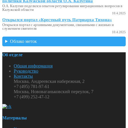
политики Калужской области О.А. Калугина
О.А. Калугин поделился опытом регулирования миграционных вопросов в
Калужской области
10.4.2025
Открылся портал «Крестный путь Патриарха Тихона»
Открылся портал с архивными документами, связанными с жизнью и
служением святителя
10.4.2025
Облако меток
Об отделе
Общая информация
Руководство
Контакты
Москва, Андреевская набережная, 2
+7 (495) 781-97-61
Москва, Нововаганьковский переулок, 7
+7 (499) 252-47-12
Материалы