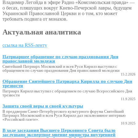
Владимир Легойда в эфире Радио «Комсомольская правда» —
о бесах, пляшущих вокруг Киево-Печерской лавры, будущем
Украинской Православной Церкви и о том, кто может
требовать подвига от монахов.
Актуальная аналитика
ссылка на RSS-ленту
Патриаршее обращение по случаю празднования Дня
православной молодежи
Святейший Патриарх Московский и всея Руси Кирилл выступил с
обращением по случаю празднования Дня православной молодежи
15.2.2026
Обращение Святейшего Патриарха Кирилла по случаю Дня
трезвости
Патриарх Кирилл выступил с обращением по случаю Всероссийского Дня
трезвости
11.9.2025
Защита своей веры и своей культуры
В преддверии Санкт-Петербургского культурного форума Святейший
Патриарх Московский и всея Руси Кирилл дал эксклюзивное интервью
«Российской газете».
10.9.2025
В ходе заседания Высшего Церковного Совета было
заслушано экспертное мнение министра внутренней