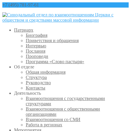
+7 (495) 781-97-61
contact@sinfo-mp.ru
Патриарх
Биография
Приветствия и обращения
Интервью
Послания
Проповеди
Программа «Слово пастыря»
Об отделе
Общая информация
Структура
Руководство
Контакты
Деятельность
Взаимоотношения с государственными
структурами
Взаимоотношения с общественными
организациями
Взаимоотношения со СМИ
Работа в регионах
Мероприятия