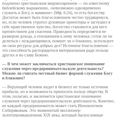
подлинно христианским мировоззрением — по известному
библейскому выражению, «невозможно одновременно
служить и Богу, и маммоне» (Мф. 6:24), то есть богатству.
Достаток может быть благословением честно трудящемуся,
но, если человек утратил духовные ориентиры и заглушил в
себе нравственное чувство, богатство становится для него
препятствием для спасения. Праведность определяется не
размером дохода, а отношением к нему человека: готов ли он
делиться с нуждающимися, помнит ли о ближних, использует
ли свои ресурсы для добрых дел? Истинное благословение —
это способность распорядиться материальным ради пользы
других и во славу Божию.
— В чем может заключаться христианское понимание
служения через предпринимательскую деятельность?
Можно ли считать честный бизнес формой служения Богу
и ближним?
— Верующий человек видит в бизнесе не только источник
прибыли, но и возможность приносить пользу обществу. В
этом, полагаю, и заключается христианское понимание
служения через предпринимательскую деятельность. Конечно,
не каждый предприниматель может стать Иннокентием
Сибиряковым. Это знаменитый миллионер-
золотопромышленник XIX века, который баснословные