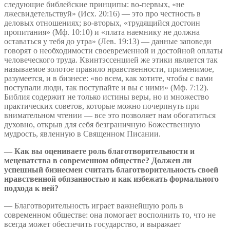
следующие библейские принципы: во-первых, «не
лжесвидетельствуй» (Исх. 20:16) — это про честность в
деловых отношениях; во-вторых, «трудящийся достоин
пропитания» (Мф. 10:10) и «плата наемнику не должна
оставаться у тебя до утра» (Лев. 19:13) — данные заповеди
говорят о необходимости своевременной и достойной оплаты
человеческого труда. Квинтэссенцией же этики является так
называемое золотое правило нравственности, применимое,
разумеется, и в бизнесе: «во всем, как хотите, чтобы с вами
поступали люди, так поступайте и вы с ними» (Мф. 7:12).
Библия содержит не только истины веры, но и множество
практических советов, которые можно почерпнуть при
внимательном чтении — все это позволяет нам обогатиться
духовно, открыв для себя безграничную Божественную
мудрость, явленную в Священном Писании.
— Как вы оцениваете роль благотворительности и
меценатства в современном обществе? Должен ли
успешный бизнесмен считать благотворительность своей
нравственной обязанностью и как избежать формального
подхода к ней?
— Благотворительность играет важнейшую роль в
современном обществе: она помогает восполнить то, что не
всегда может обеспечить государство, и выражает