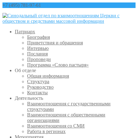
+7 (495) 781-97-61
contact@sinfo-mp.ru
Патриарх
Биография
Приветствия и обращения
Интервью
Послания
Проповеди
Программа «Слово пастыря»
Об отделе
Общая информация
Структура
Руководство
Контакты
Деятельность
Взаимоотношения с государственными
структурами
Взаимоотношения с общественными
организациями
Взаимоотношения со СМИ
Работа в регионах
Мероприятия