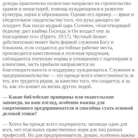
доходы практически полностью направлял на строительство
храмов и монастырей, помощь нуждающимся и развитие
культуры, науки и образования. Однако его пример — яркое и
убедительное свидетельство того, что рука дающего не
оскудеет. Как писал мудрый царь Соломон, «благотворящий
бедному дает взаймы Господу, и Он воздаст ему за
благодеяние его» (Притч. 19:17). Честный бизнес
действительно может быть формой служения Богу и
ближним, если создаются достойные рабочие места,
производится качественная и полезная продукция,
соблюдаются этические нормы в отношениях с партнерами и
клиентами, часть прибыли направляется на
благотворительность и поддержку нуждающихся. Служение в
предпринимательстве — это прежде всего ответственность за
тех, кто трудится рядом, за качество того, что создается, и за
то, как это влияет на жизнь других людей.
— Какие библейские принципы или евангельские
заповеди, на ваш взгляд, особенно важны для
современного предпринимателя и способны стать основой
деловой этики?
— Хотел бы прежде всего подчеркнуть: заповеди одни для
всех, нет отдельных нравственных норм для лиц разных
профессий. Но для предпринимателя, думаю, особенно важны