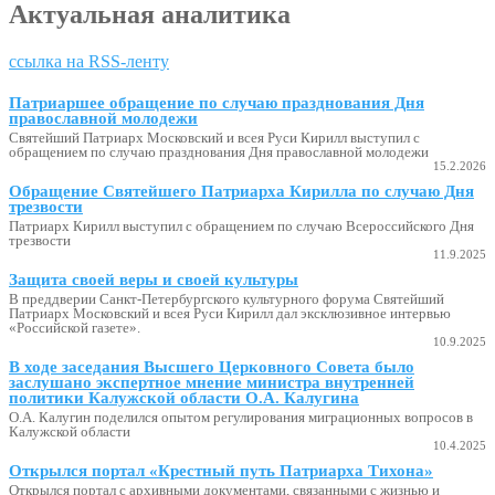
Актуальная аналитика
ссылка на RSS-ленту
Патриаршее обращение по случаю празднования Дня
православной молодежи
Святейший Патриарх Московский и всея Руси Кирилл выступил с
обращением по случаю празднования Дня православной молодежи
15.2.2026
Обращение Святейшего Патриарха Кирилла по случаю Дня
трезвости
Патриарх Кирилл выступил с обращением по случаю Всероссийского Дня
трезвости
11.9.2025
Защита своей веры и своей культуры
В преддверии Санкт-Петербургского культурного форума Святейший
Патриарх Московский и всея Руси Кирилл дал эксклюзивное интервью
«Российской газете».
10.9.2025
В ходе заседания Высшего Церковного Совета было
заслушано экспертное мнение министра внутренней
политики Калужской области О.А. Калугина
О.А. Калугин поделился опытом регулирования миграционных вопросов в
Калужской области
10.4.2025
Открылся портал «Крестный путь Патриарха Тихона»
Открылся портал с архивными документами, связанными с жизнью и