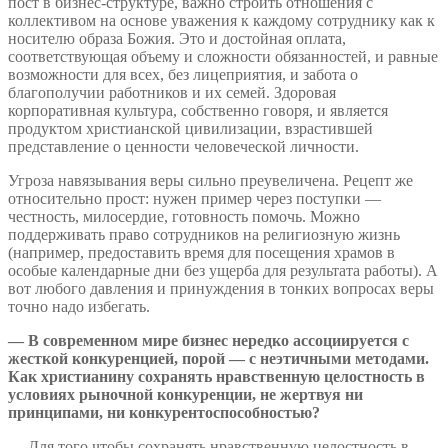
пост в бизнес-структуре, важно строить отношения с
коллективом на основе уважения к каждому сотруднику как к
носителю образа Божия. Это и достойная оплата,
соответствующая объему и сложности обязанностей, и равные
возможности для всех, без лицеприятия, и забота о
благополучии работников и их семей. Здоровая
корпоративная культура, собственно говоря, и является
продуктом христианской цивилизации, взрастившей
представление о ценности человеческой личности.
Угроза навязывания веры сильно преувеличена. Рецепт же
относительно прост: нужен пример через поступки —
честность, милосердие, готовность помочь. Можно
поддерживать право сотрудников на религиозную жизнь
(например, предоставить время для посещения храмов в
особые календарные дни без ущерба для результата работы). А
вот любого давления и принуждения в тонких вопросах веры
точно надо избегать.
— В современном мире бизнес нередко ассоциируется с
жесткой конкуренцией, порой — с неэтичными методами.
Как христианину сохранять нравственную целостность в
условиях рыночной конкуренции, не жертвуя ни
принципами, ни конкурентоспособностью?
— Для того чтобы сохранять нравственную целостность в