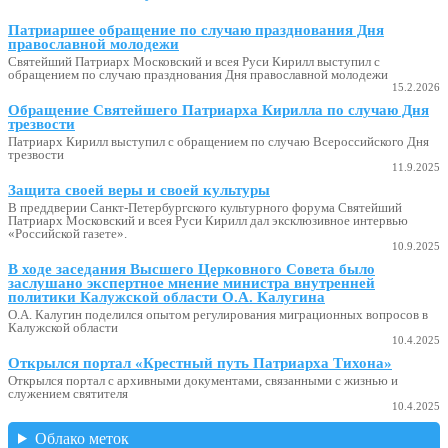
Патриаршее обращение по случаю празднования Дня
православной молодежи
Святейший Патриарх Московский и всея Руси Кирилл выступил с
обращением по случаю празднования Дня православной молодежи
15.2.2026
Обращение Святейшего Патриарха Кирилла по случаю Дня
трезвости
Патриарх Кирилл выступил с обращением по случаю Всероссийского Дня
трезвости
11.9.2025
Защита своей веры и своей культуры
В преддверии Санкт-Петербургского культурного форума Святейший
Патриарх Московский и всея Руси Кирилл дал эксклюзивное интервью
«Российской газете».
10.9.2025
В ходе заседания Высшего Церковного Совета было
заслушано экспертное мнение министра внутренней
политики Калужской области О.А. Калугина
О.А. Калугин поделился опытом регулирования миграционных вопросов в
Калужской области
10.4.2025
Открылся портал «Крестный путь Патриарха Тихона»
Открылся портал с архивными документами, связанными с жизнью и
служением святителя
10.4.2025
Облако меток