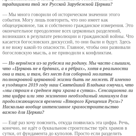
традициями той же Русской Зарубежной Церкви?
— Мы много говорили об историческом значении этого
события. Могу лишь повторить, что оно имеет как
общецерковное, так и собственно гражданское измерения. Это
окончательное преодоление всех церковных разделений,
возникших в результате революции и гражданской войны. Что
касается богословских дискуссий, то они были и будут. Здесь
я не вижу какой-то опасности. Главное, чтобы они развивали
богословскую мысль, а не приводили к конфликтам.
—
Но вернёмся из-за рубежа на родину. Мы часто слышим,
что «Церковь не в брёвнах, а в рёбрах», хотя в реальности
она и там, и там, без мест для соборной молитвы
полнокровной церковной жизни быть не может. И именно
в уходящем 2019 году наш Святейший Владыка озвучил, что
«мы строим в среднем три храма в сутки». Сенсационна ли
эта цифра или это жизненно необходимый минимум для
продолжающегося времени «Второго Крещения Руси»?
Насколько вообще интенсивное храмостроительство
важно для Церкви?
— Ещё раз хочу пояснить, откуда появилась эта цифра. Речь,
конечно, не идёт о буквальном строительстве трёх храмов в
сутки, от фундамента до куполов. Просто если разделить