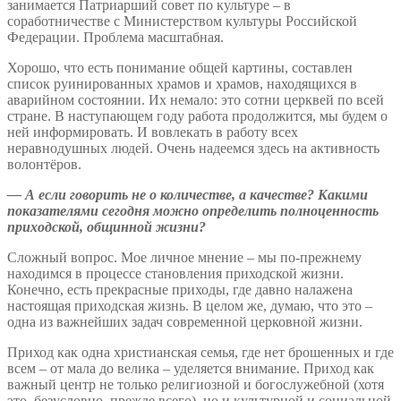
занимается Патриарший совет по культуре – в
соработничестве с Министерством культуры Российской
Федерации. Проблема масштабная.
Хорошо, что есть понимание общей картины, составлен
список руинированных храмов и храмов, находящихся в
аварийном состоянии. Их немало: это сотни церквей по всей
стране. В наступающем году работа продолжится, мы будем о
ней информировать. И вовлекать в работу всех
неравнодушных людей. Очень надеемся здесь на активность
волонтёров.
—
А если говорить не о количестве, а качестве? Какими
показателями сегодня можно определить полноценность
приходской, общинной жизни?
Сложный вопрос. Мое личное мнение – мы по-прежнему
находимся в процессе становления приходской жизни.
Конечно, есть прекрасные приходы, где давно налажена
настоящая приходская жизнь. В целом же, думаю, что это –
одна из важнейших задач современной церковной жизни.
Приход как одна христианская семья, где нет брошенных и где
всем – от мала до велика – уделяется внимание. Приход как
важный центр не только религиозной и богослужебной (хотя
это, безусловно, прежде всего), но и культурной и социальной