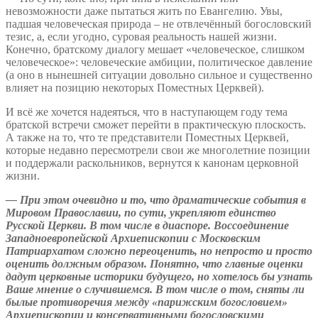
невозможности даже пытаться жить по Евангелию. Увы,
падшая человеческая природа – не отвлечённый богословский
тезис, а, если угодно, суровая реальность нашей жизни.
Конечно, братскому диалогу мешает «человеческое, слишком
человеческое»: человеческие амбиции, политическое давление
(а оно в нынешней ситуации довольно сильное и существенно
влияет на позицию некоторых Поместных Церквей).
И всё же хочется надеяться, что в наступающем году тема
братской встречи сможет перейти в практическую плоскость.
А также на то, что те представители Поместных Церквей,
которые недавно пересмотрели свои же многолетние позиции
и поддержали раскольников, вернутся к канонам церковной
жизни.
— При этом очевидно и то, что драматические события в
Мировом Православии, по сути, укрепляют единство
Русской Церкви. В том числе в диаспоре. Воссоединение
Западноевропейской Архиепископии с Московским
Патриархатом сложно переоценить, но непросто и просто
оценить должным образом. Понятно, что главные оценки
дадут церковные историки будущего, но хотелось бы узнать
Ваше мнение о случившемся. В том числе о том, сняты ли
былые противоречия между «парижским богословием»
Архиепископии и консервативными богословскими