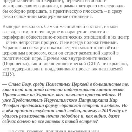
предоставления автокефалии), перевели из области
межправославного диалога, в рамках которого их следовало
бы соборно разрешать, в практическую плоскость – и сразу
резко осложнили межцерковные отношения.
Выводов несколько. Самый масштабный состоит, на мой
взгляд, в том, что очевидное возвращение религии с
периферии общественно-политических отношений в их центр
– очень непростой процесс. И не всегда положительный.
Украинская ситуация показывает, что может произойти с
церковным вопросом, если он станет разменной картой в
политической игре. Причём как внутриполитической
(Порошенко), так и внешнеполитической (США не скрывают,
что поддерживали и поддерживают проект так называемой
ПЦУ).
— Слава Богу, среди Поместных Церквей в большинстве те,
кто в той или иной степени поддерживает каноническое
Православие на Украине, кого печалит произошедшее. И
уже Предстоятель Иерусалимского Патриархата Кир
Феофил предложил форму «братской встречи в любви». Но
в чём причина оскудения этой любви, почему в 2019 году не
удалось реализовать нечто подобное и, как видно, даже
сейчас далеко не все готовы к такой встрече?
— По сути, конечно, причина в нежелании или