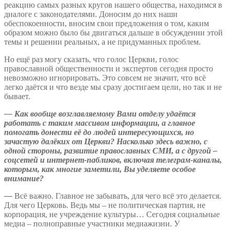
реакцию самых разных кругов нашего общества, находимся в
диалоге с законодателями. Доносим до них наши
обеспокоенности, вносим свои предложения о том, каким
образом можно было бы двигаться дальше в обсуждении этой
темы и решении реальных, а не придуманных проблем.
Но ещё раз могу сказать, что голос Церкви, голос
православной общественности и экспертов сегодня просто
невозможно игнорировать. Это совсем не значит, что всё
легко даётся и что везде мы сразу достигаем цели, но так и не
бывает.
—
Как вообще возглавляемому Вами отделу удаётся
работать с таким массивом информации, а главное
помогать донести её до людей интересующихся, но
зачастую далёких от Церкви? Насколько здесь важно, с
одной стороны, развитие православных СМИ, а с другой –
соцсетей и интернет-пабликов, включая телеграм-каналы,
которым, как многие заметили, Вы уделяете особое
внимание?
—
Всё важно. Главное не забывать, для чего всё это делается.
Для чего Церковь. Ведь мы – не политическая партия, не
корпорация, не учреждение культуры… Сегодня социальные
медиа – полноправные участники медиажизни. У