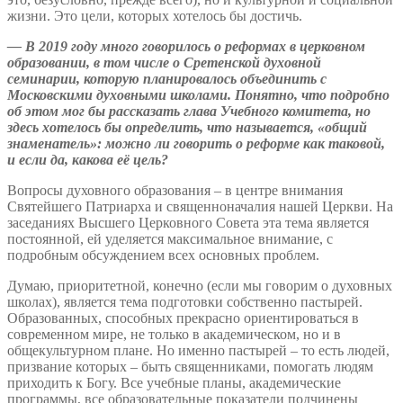
жизни. Это цели, которых хотелось бы достичь.
—
В 2019 году много говорилось о реформах в церковном
образовании, в том числе о Сретенской духовной
семинарии, которую планировалось объединить с
Московскими духовными школами. Понятно, что подробно
об этом мог бы рассказать глава Учебного комитета, но
здесь хотелось бы определить, что называется, «общий
знаменатель»: можно ли говорить о реформе как таковой,
и если да, какова её цель?
Вопросы духовного образования – в центре внимания
Святейшего Патриарха и священноначалия нашей Церкви. На
заседаниях Высшего Церковного Совета эта тема является
постоянной, ей уделяется максимальное внимание, с
подробным обсуждением всех основных проблем.
Думаю, приоритетной, конечно (если мы говорим о духовных
школах), является тема подготовки собственно пастырей.
Образованных, способных прекрасно ориентироваться в
современном мире, не только в академическом, но и в
общекультурном плане. Но именно пастырей – то есть людей,
призвание которых – быть священниками, помогать людям
приходить к Богу. Все учебные планы, академические
программы, все образовательные показатели подчинены