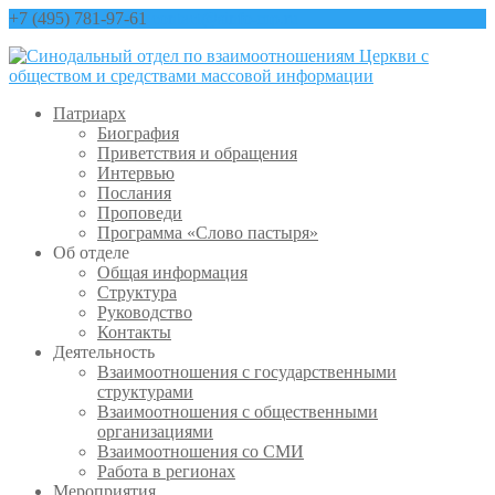
+7 (495) 781-97-61
contact@sinfo-mp.ru
Патриарх
Биография
Приветствия и обращения
Интервью
Послания
Проповеди
Программа «Слово пастыря»
Об отделе
Общая информация
Структура
Руководство
Контакты
Деятельность
Взаимоотношения с государственными
структурами
Взаимоотношения с общественными
организациями
Взаимоотношения со СМИ
Работа в регионах
Мероприятия