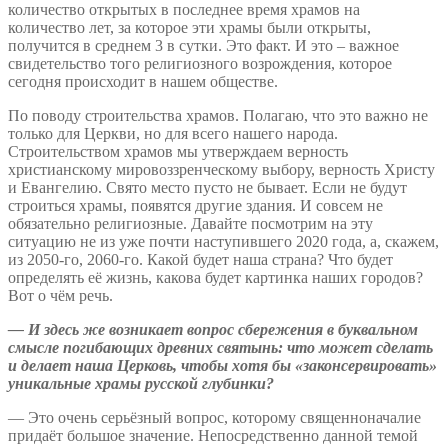
количество открытых в последнее время храмов на
количество лет, за которое эти храмы были открыты,
получится в среднем 3 в сутки. Это факт. И это – важное
свидетельство того религиозного возрождения, которое
сегодня происходит в нашем обществе.
По поводу строительства храмов. Полагаю, что это важно не
только для Церкви, но для всего нашего народа.
Строительством храмов мы утверждаем верность
христианскому мировоззренческому выбору, верность Христу
и Евангелию. Свято место пусто не бывает. Если не будут
строиться храмы, появятся другие здания. И совсем не
обязательно религиозные. Давайте посмотрим на эту
ситуацию не из уже почти наступившего 2020 года, а, скажем,
из 2050-го, 2060-го. Какой будет наша страна? Что будет
определять её жизнь, какова будет картинка наших городов?
Вот о чём речь.
—
И здесь же возникает вопрос сбережения в буквальном
смысле погибающих древних святынь: что может сделать
и делает наша Церковь, чтобы хотя бы «законсервировать»
уникальные храмы русской глубинки?
— Это очень серьёзный вопрос, которому священноначалие
придаёт большое значение. Непосредственно данной темой