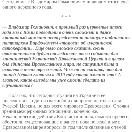
Сегодня мы с Владимиром Романовичем подводим итоги ещё
одного церковного года.
* * *
— Владимир Романович, в прошлый раз церковные итоги
года мы с Вами подводили в очень сложный и даже
критичный момент: непосредственно накануне подписания
патриархом Варфоломеем «томоса» об «украинской
автокефалии». Ещё было сложно сказать, сколь
драматичными будут последствия этого события для
канонической Украинской Православной Церкви и в целом
для единства Православного мира, но ситуация была и
остаётся очень тревожной. Можно ли сказать, что для
нашей Церкви главным в 2019 году стало именно это? А
главное, какие выводы мы уже смогли сделать из
случившегося?
— Полагаю, что сегодня ситуация на Украине и её
последствия – один из важнейших вопросов не только для
Русской Церкви, но для всего мирового Православия. С точки
зрения межцерковных отношений, конечно же.
Неканонические действия Константинополя, помимо прочего,
обострили существовавшие и ранее и пока не решённые в
Православном мире вопросы (в том числе связанные с темой