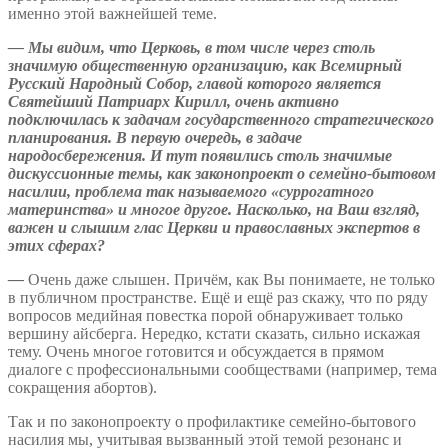
именно этой важнейшей теме.
—
Мы видим, что Церковь, в том числе через столь
значимую общественную организацию, как Всемирный
Русский Народный Собор, главой которого является
Святейший Патриарх Кирилл, очень активно
подключилась к задачам государственного стратегического
планирования. В первую очередь, в задаче
народосбережения. И тут появились столь значимые
дискуссионные темы, как законопроект о семейно-бытовом
насилии, проблема так называемого «суррогатного
материнства» и многое другое. Насколько, на Ваш взгляд,
важен и слышим глас Церкви и православных экспертов в
этих сферах?
—
Очень даже слышен. Причём, как Вы понимаете, не только
в публичном пространстве. Ещё и ещё раз скажу, что по ряду
вопросов медийная повестка порой обнаруживает только
вершину айсберга. Нередко, кстати сказать, сильно искажая
тему. Очень многое готовится и обсуждается в прямом
диалоге с профессиональными сообществами (например, тема
сокращения абортов).
Так и по законопроекту о профилактике семейно-бытового
насилия мы, учитывая вызванный этой темой резонанс и