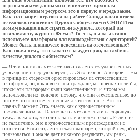
персональными данными или является крупным
информационным ресурсом, это в первую очередь закон.
Как этот запрет отразится на работе Синодального отдела
по взаимоотношениям Церкви с обществом и СМИ? И на
коммуникационные стратегии журнала, который вы
возглавляете, журнал «Фома»? То есть, вы же активно
используете платформы для взаимодействия с аудиторией?
Может быть, планируете переходить на отечественные?
Как, по-вашему, это скажется на аудитории, на глубине,
качестве диалога с обществом?
— Я так понимаю, что этот закон касается государственных
учреждений в первую очередь, да. Это первое. А второе — мы
в принципе стараемся ориентироваться на отечественные
платформы, но, как и все наши граждане, мы очень хотели бы,
чтобы эти платформы были качественными. И чтобы мы
использовали их, конечно, потому, что они отечественные, но
потому что они отечественные и качественные. Вот это
главный момент. Это, знаете, как с художественным
произведением, да. Важно не то, что оно снято на хорошую
тему, а важно то, что оно талантливо должно быть. Если оно
не талантливо, оно к художественным произведениям не
относится. Если создается некая платформа, которой неудобно
пользоваться и она не дает никакого результата, мы рады,
конечно, что ее… хотя, наверное, уже не очень рады, что ее