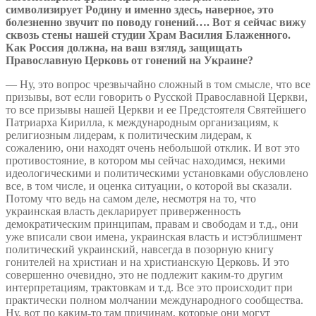
символизирует Родину и именно здесь, наверное, это
болезненно звучит по поводу гонений…. Вот я сейчас вижу
сквозь стены нашей студии Храм Василия Блаженного.
Как Россия должна, на ваш взгляд, защищать
Православную Церковь от гонений на Украине?
— Ну, это вопрос чрезвычайно сложный в том смысле, что все
призывы, вот если говорить о Русской Православной Церкви,
то все призывы нашей Церкви и ее Предстоятеля Святейшего
Патриарха Кирилла, к международным организациям, к
религиозным лидерам, к политическим лидерам, к
сожалению, они находят очень небольшой отклик. И вот это
противостояние, в котором мы сейчас находимся, некими
идеологическими и политическими установками обусловлено
все, в том числе, и оценка ситуации, о которой вы сказали.
Потому что ведь на самом деле, несмотря на то, что
украинская власть декларирует приверженность
демократическим принципам, правам и свободам и т.д., они
уже вписали свои имена, украинская власть и истэблишмент
политический украинский, навсегда в позорную книгу
гонителей на христиан и на христианскую Церковь. И это
совершенно очевидно, это не подлежит каким-то другим
интерпретациям, трактовкам и т.д. Все это происходит при
практически полном молчании международного сообщества.
Ну, вот по каким-то там причинам, которые они могут