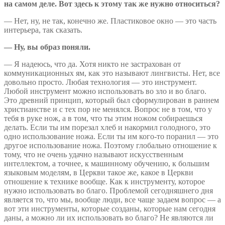
на самом деле. Вот здесь к этому так же нужно относиться?
— Нет, ну, не так, конечно же. Пластиковое окно — это часть
интерьера, так сказать.
— Ну, вы образ поняли.
— Я надеюсь, что да. Хотя никто не застрахован от
коммуникационных ям, как это называют лингвисты. Нет, все
довольно просто. Любая технология — это инструмент.
Любой инструмент можно использовать во зло и во благо.
Это древний принцип, который был сформулирован в раннем
христианстве и с тех пор не менялся. Вопрос не в том, что у
тебя в руке нож, а в том, что ты этим ножом собираешься
делать. Если ты им порезал хлеб и накормил голодного, это
одно использование ножа. Если ты им кого-то поранил — это
другое использование ножа. Поэтому глобально отношение к
тому, что не очень удачно называют искусственным
интеллектом, а точнее, к машинному обучению, к большим
языковым моделям, в Церкви такое же, какое в Церкви
отношение к технике вообще. Как к инструменту, которое
нужно использовать во благо. Проблемой сегодняшнего дня
является то, что мы, вообще люди, все чаще задаем вопрос — а
вот эти инструменты, которые созданы, которые нам сегодня
даны, а можно ли их использовать во благо? Не являются ли