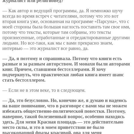
журналист или религиовед?
— Как автор и ведущий программы, да. Я немножко шучу
всегда во время встреч с читателями, потому что это вот
вторая книга уже, основанная на программе «Парсуна», что с
моей стороны была большая наглость поставить там свое имя,
потому что тексты, которые там собраны, это тексты
произнесенные, отработанные и отредактированные другими
людьми. Но все-таки, как мы с вами прекрасно знаем,
интервью — это журналист все равно, да.
— Да, я поэтому и спрашивала. Потому что книги есть
разные и за разным авторством. И монахи были авторами
книг. Причем, ставшими бестселлерами. Я хочу
подчеркнуть, что практически любая книга имеет шанс
стать бестселлером.
— Если не в этом веке, то в следующем.
— Да, это безусловно. Но, конечно же, я думаю и надеюсь
на ваше понимание, что в разговоре с вами мы не можем
избежать общественно-политической повестки. Поэтому,
наверное, такой болезненный вопрос, особенно находясь
здесь. Для меня Красная площадь — это действительно
место силы, и это в моем приветствии не было
высокопарной фразы красивой, она для меня