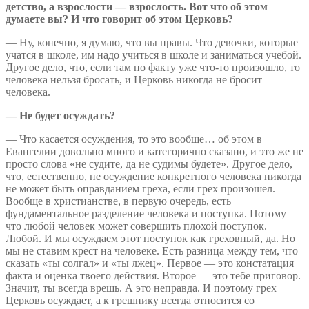
детство, а взрослости — взрослость. Вот что об этом
думаете вы? И что говорит об этом Церковь?
— Ну, конечно, я думаю, что вы правы. Что девочки, которые
учатся в школе, им надо учиться в школе и заниматься учебой.
Другое дело, что, если там по факту уже что-то произошло, то
человека нельзя бросать, и Церковь никогда не бросит
человека.
— Не будет осуждать?
— Что касается осуждения, то это вообще… об этом в
Евангелии довольно много и категорично сказано, и это же не
просто слова «не судите, да не судимы будете». Другое дело,
что, естественно, не осуждение конкретного человека никогда
не может быть оправданием греха, если грех произошел.
Вообще в христианстве, в первую очередь, есть
фундаментальное разделение человека и поступка. Потому
что любой человек может совершить плохой поступок.
Любой. И мы осуждаем этот поступок как греховный, да. Но
мы не ставим крест на человеке. Есть разница между тем, что
сказать «ты солгал» и «ты лжец». Первое — это констатация
факта и оценка твоего действия. Второе — это тебе приговор.
Значит, ты всегда врешь. А это неправда. И поэтому грех
Церковь осуждает, а к грешнику всегда относится со