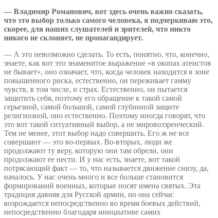
— Владимир Романович, вот здесь очень важно сказать,
что это выбор только самого человека, я подчеркиваю это,
скорее, для наших слушателей и зрителей, что никто
никого не склоняет, не пропагандирует.
— А это невозможно сделать. То есть, понятно, что, конечно,
знаете, как вот это знаменитое выражение «в окопах атеистов
не бывает», оно означает, что, когда человек находится в зоне
повышенного риска, естественно, он переживает гамму
чувств, в том числе, и страх. Естественно, он пытается
защитить себя, поэтому его обращение к такой самой
серьезной, самой большой, самой глубинной защите
религиозной, оно естественно. Поэтому иногда говорят, что
это вот такой ситуативный выбор, а не мировоззренческий.
Тем не менее, этот выбор надо совершить. Его ж не все
совершают — это во-первых. Во-вторых, люди же
продолжают ту веру, которую они там обрели, они
продолжают ее нести. И у нас есть, знаете, вот такой
потрясающий факт — то, что называется движение снизу, да,
началось. У нас очень много и все больше становится
формирований военных, которые носят имена святых. Эта
традиция давняя для Русской армии, но она сейчас
возрождается непосредственно во время боевых действий,
непосредственно благодаря инициативе самих