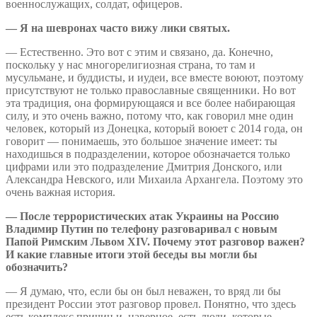
военнослужащих, солдат, офицеров.
— Я на шевронах часто вижу лики святых.
— Естественно. Это вот с этим и связано, да. Конечно,
поскольку у нас многорелигиозная страна, то там и
мусульмане, и буддисты, и иудеи, все вместе воюют, поэтому
присутствуют не только православные священники. Но вот
эта традиция, она формирующаяся и все более набирающая
силу, и это очень важно, потому что, как говорил мне один
человек, который из Донецка, который воюет с 2014 года, он
говорит — понимаешь, это большое значение имеет: ты
находишься в подразделении, которое обозначается только
цифрами или это подразделение Дмитрия Донского, или
Александра Невского, или Михаила Архангела. Поэтому это
очень важная история.
— После террористических атак Украины на Россию
Владимир Путин по телефону разговаривал с новым
Папой Римским Львом XIV. Почему этот разговор важен?
И какие главные итоги этой беседы вы могли бы
обозначить?
— Я думаю, что, если бы он был неважен, то вряд ли бы
президент России этот разговор провел. Понятно, что здесь
есть комплекс причин и, наверное, есть люди, которые