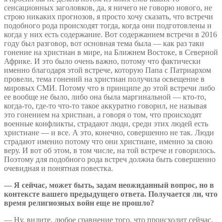
сенсационных заголовков, да, я ничего не говорю нового, не
строю никаких прогнозов, я просто хочу сказать, что встречи
подобного рода происходят тогда, когда они подготовлены и
когда у них есть содержание. Вот содержанием встречи в 2016
году был разговор, вот основная тема была — как раз таки
гонение на христиан в мире, на Ближнем Востоке, в Северной
Африке. И это было очень важно, потому что фактически
именно благодаря этой встрече, которую Папа с Патриархом
провели, тема гонений на христиан получила освещение в
мировых СМИ. Потому что в принципе до этой встречи либо
ее вообще не было, либо она была маргинальной — кто-то,
когда-то, где-то что-то такое аккуратно говорил, не называя
это гонением на христиан, а говоря о том, что происходят
военные конфликты, страдают люди, среди этих людей есть
христиане — и все. А это, конечно, совершенно не так. Люди
страдают именно потому что они христиане, именно за свою
веру. И вот об этом, в том числе, на той встрече и говорилось.
Поэтому для подобного рода встреч должна быть совершенно
очевидная и понятная повестка.
— Я сейчас, может быть, задам неожиданный вопрос, но в
контексте вашего предыдущего ответа. Получается ли, что
время религиозных войн еще не прошло?
— Ну, видите, любое сравнение того, что происходит сейчас,