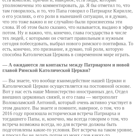
уполномочены это комментировать, да. Я бы отметил то, что
там говорилось, и то, что Папа говорил о Патриархе Кирилле,
о его усилиях, о его роли в нынешней ситуации, и я думаю,
что это тоже важно и не случайно были произнесены эти
слова. И об этом было сказано, что называется, выдано в эфир
потом. Ну и важно, что, конечно, глава государства в числе
тех людей, с которыми он считает правильным и нужным
сегодня побеседовать, выбрал нового римского понтифика. То
есть, конечно, это признание, я думаю, той роли, которую
способна Католическая Церковь в современном мире играть.
— А ожидаются ли контакты между Патриархом и новой
главой Римской Католической Церкви?
— Вы знаете, что вообще взаимодействие нашей Церкви и
Католической Церкви осуществляется на постоянной основе.
Вот у нас есть наше Министерство иностранных дел, Отдел
внешних церковных связей, и его глава — митрополит
Волоколамский Антоний, который очень активно участвует в
этом диалоге. Вы знаете и помните, наверное, о том, что в
2016 году произошла историческая встреча Патриарха и
тогдашнего Папы, и, конечно, мы всегда говорим о том, что
встреча возможна всегда, но для встречи должны быть
подготовлены какие-то условия. Вот встреча на таком уровне,
я просил бы не делать потом из моих слов каких-то