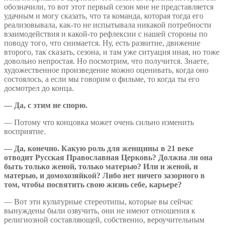
обозначили, то вот этот первый сезон мне не представляется
удачным и могу сказать, что та команда, которая тогда его
реализовывала, как-то не испытывала никакой потребности
взаимодействия и какой-то рефлексии с нашей стороны по
поводу того, что снимается. Ну, есть развитие, движение
второго, так сказать, сезона, и там уже ситуация иная, но тоже
довольно непростая. Но посмотрим, что получится. Знаете,
художественное произведение можно оценивать, когда оно
состоялось, а если мы говорим о фильме, то когда ты его
досмотрел до конца.
— Да, с этим не спорю.
— Потому что концовка может очень сильно изменить
восприятие.
— Да, конечно. Какую роль для женщины в 21 веке
отводит Русская Православная Церковь? Должна ли она
быть только женой, только матерью? Или и женой, и
матерью, и домохозяйкой? Либо нет ничего зазорного в
том, чтобы посвятить свою жизнь себе, карьере?
— Вот эти культурные стереотипы, которые вы сейчас
вынуждены были озвучить, они не имеют отношения к
религиозной составляющей, собственно, вероучительным