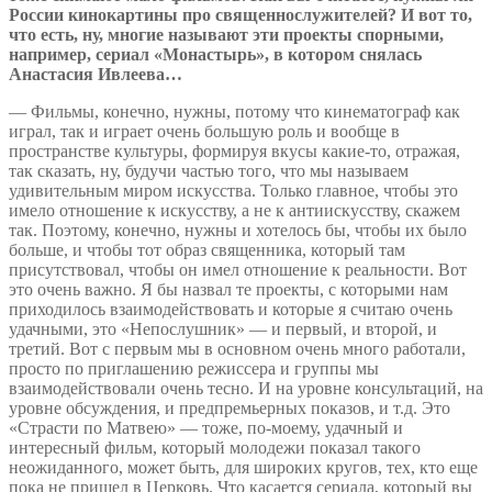
России кинокартины про священнослужителей? И вот то,
что есть, ну, многие называют эти проекты спорными,
например, сериал «Монастырь», в котором снялась
Анастасия Ивлеева…
— Фильмы, конечно, нужны, потому что кинематограф как
играл, так и играет очень большую роль и вообще в
пространстве культуры, формируя вкусы какие-то, отражая,
так сказать, ну, будучи частью того, что мы называем
удивительным миром искусства. Только главное, чтобы это
имело отношение к искусству, а не к антиискусству, скажем
так. Поэтому, конечно, нужны и хотелось бы, чтобы их было
больше, и чтобы тот образ священника, который там
присутствовал, чтобы он имел отношение к реальности. Вот
это очень важно. Я бы назвал те проекты, с которыми нам
приходилось взаимодействовать и которые я считаю очень
удачными, это «Непослушник» — и первый, и второй, и
третий. Вот с первым мы в основном очень много работали,
просто по приглашению режиссера и группы мы
взаимодействовали очень тесно. И на уровне консультаций, на
уровне обсуждения, и предпремьерных показов, и т.д. Это
«Страсти по Матвею» — тоже, по-моему, удачный и
интересный фильм, который молодежи показал такого
неожиданного, может быть, для широких кругов, тех, кто еще
пока не пришел в Церковь. Что касается сериала, который вы