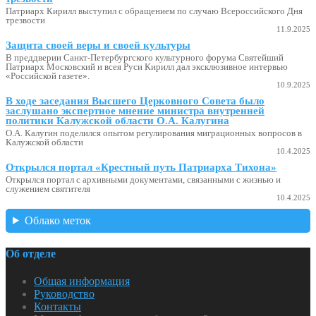
Патриарх Кирилл выступил с обращением по случаю Всероссийского Дня
трезвости
11.9.2025
Защита своей веры и своей культуры
В преддверии Санкт-Петербургского культурного форума Святейший
Патриарх Московский и всея Руси Кирилл дал эксклюзивное интервью
«Российской газете».
10.9.2025
В ходе заседания Высшего Церковного Совета было
заслушано экспертное мнение министра внутренней
политики Калужской области О.А. Калугина
О.А. Калугин поделился опытом регулирования миграционных вопросов в
Калужской области
10.4.2025
Открылся портал «Крестный путь Патриарха Тихона»
Открылся портал с архивными документами, связанными с жизнью и
служением святителя
10.4.2025
Облако меток
Об отделе
Общая информация
Руководство
Контакты