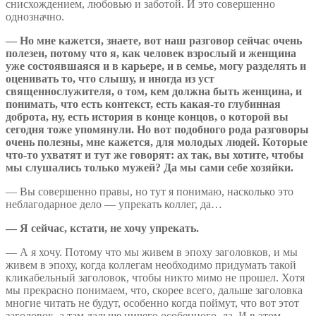
снисхождением, любовью и заботой. И это совершенно
однозначно.
— Но мне кажется, знаете, вот наш разговор сейчас очень
полезен, потому что я, как человек взрослый и женщина
уже состоявшаяся и в карьере, и в семье, могу разделять и
оценивать то, что слышу, и иногда из уст
священнослужителя, о том, кем должна быть женщина, и
понимать, что есть контекст, есть какая-то глубинная
доброта, ну, есть история в конце концов, о которой вы
сегодня тоже упомянули. Но вот подобного рода разговоры
очень полезны, мне кажется, для молодых людей. Которые
что-то ухватят и тут же говорят: ах так, вы хотите, чтобы
мы слушались только мужей? Да мы сами себе хозяйки.
— Вы совершенно правы, но тут я понимаю, насколько это
неблагодарное дело — упрекать коллег, да…
— Я сейчас, кстати, не хочу упрекать.
— А я хочу. Потому что мы живем в эпоху заголовков, и мы
живем в эпоху, когда коллегам необходимо придумать такой
кликабельный заголовок, чтобы никто мимо не прошел. Хотя
мы прекрасно понимаем, что, скорее всего, дальше заголовка
многие читать не будут, особенно когда поймут, что вот этот
заголовок, а там дальше ничего особенного, да. И в этом