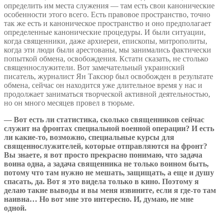
определить им места служения — там есть свои канонические
особенности этого всего. Есть правовое пространство, точно
так же есть и каноническое пространство и оно предполагает
определенные канонические процедуры. И были ситуации,
когда священники, даже архиереи, епископы, митрополиты,
когда эти люди были арестованы, мы занимались фактически
попыткой обмена, освобождения. Кстати сказать, не столько
священнослужители. Вот замечательный украинский
писатель, журналист Ян Таксюр был освобожден в результате
обмена, сейчас он находится уже длительное время у нас и
продолжает заниматься творческой активной деятельностью,
но он много месяцев провел в тюрьме.
— Вот есть ли статистика, сколько священников сейчас
служит на фронтах специальной военной операции? И есть
ли какие-то, возможно, специальные курсы для
священнослужителей, которые отправляются на фронт?
Вы знаете, я вот просто прекрасно понимаю, что задача
воина одна, а задача священника не только воином быть,
потому что там нужно не мешать, защищать, а еще и душу
спасать, да. Вот я это видела только в кино. Поэтому я
делаю такие выводы и вы меня извините, если я где-то там
наивна… Но вот мне это интересно. И, думаю, не мне
одной.