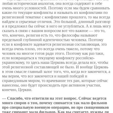
любая историческая аналогия, она всегда содержит в себе
очень много условностей. Поэтому если мы будем сравнивать
какие-то текущие конфликты и называть их конфликтами по
религиозной тематике с конфликтами прошлого, то мы всегда
найдем и серьезные отличия. Это большой, длинный разговор
и я предложил бы сейчас в него не углубляться. А я лишь могу
сказать в связи с вашим вопросом вот что важное — это то,
что, конечно, религия есть то, что философы называют
предельной глубинной идентичностью человека. Поэтому
если в конфликте задевается религиозная составляющая, это
всегда очень плохо, это всегда очень тяжело, потому что
человек на многое готов ради этого. Поэтому как раз таки,
если возвращаться к текущему конфликту российско-
украинскому, то здесь наша Церковь всегда делала все, чтобы
этой религиозной составляющей не было. И вообще Церковь
в этом смысле главный залог того, что, когда все закончится, а
мы верим, что все закончится и нашей победой и
справедливым миром, то врачевание тех ран, которые сейчас
нанесены, оно будет происходить при активном участии,
конечно, Церкви.
— Спасибо, что ответили на этот вопрос. Сейчас ведется
много споров о том, почему снимается так мало фильмов
про специальную военную операцию, но про священников
тоже снимают мало фильмов. Как вы считаете, нужны ли