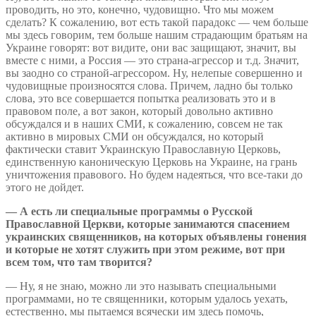
проводить, но это, конечно, чудовищно. Что мы можем
сделать? К сожалению, вот есть такой парадокс — чем больше
мы здесь говорим, тем больше нашим страдающим братьям на
Украине говорят: вот видите, они вас защищают, значит, вы
вместе с ними, а Россия — это страна-агрессор и т.д. Значит,
вы заодно со страной-агрессором. Ну, нелепые совершенно и
чудовищные произносятся слова. Причем, ладно бы только
слова, это все совершается попытка реализовать это и в
правовом поле, а вот закон, который довольно активно
обсуждался и в наших СМИ, к сожалению, совсем не так
активно в мировых СМИ он обсуждался, но который
фактически ставит Украинскую Православную Церковь,
единственную каноническую Церковь на Украине, на грань
уничтожения правового. Но будем надеяться, что все-таки до
этого не дойдет.
— А есть ли специальные программы о Русской
Православной Церкви, которые занимаются спасением
украинских священников, на которых объявлены гонения
и которые не хотят служить при этом режиме, вот при
всем том, что там творится?
— Ну, я не знаю, можно ли это называть специальными
программами, но те священники, которым удалось уехать,
естественно, мы пытаемся всячески им здесь помочь,