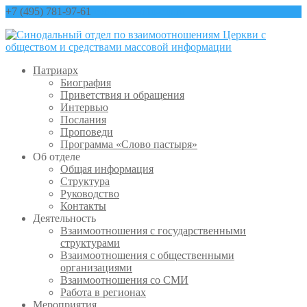
+7 (495) 781-97-61
contact@sinfo-mp.ru
Патриарх
Биография
Приветствия и обращения
Интервью
Послания
Проповеди
Программа «Слово пастыря»
Об отделе
Общая информация
Структура
Руководство
Контакты
Деятельность
Взаимоотношения с государственными
структурами
Взаимоотношения с общественными
организациями
Взаимоотношения со СМИ
Работа в регионах
Мероприятия