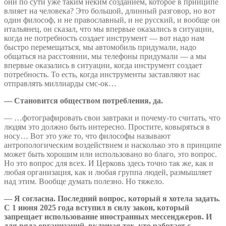
они по сути уже таким неким созданием, которое в принципе
влияет на человека? Это большой, длинный разговор, но вот
один философ, и не православный, и не русский, и вообще он
итальянец, он сказал, что мы впервые оказались в ситуации,
когда не потребность создает инструмент — вот надо нам
быстро перемещаться, мы автомобиль придумали, надо
общаться на расстоянии, мы телефоны придумали — а мы
впервые оказались в ситуации, когда инструмент создает
потребность. То есть, когда инструменты заставляют нас
отправлять миллиарды смс-ок…
— Становится обществом потребления, да.
— …фотографировать свои завтраки и почему-то считать, что
людям это должно быть интересно. Простите, ковыряться в
носу… Вот это уже то, что философы называют
антропологическим воздействием и насколько это в принципе
может быть хорошим или использовано во благо, это вопрос.
Но это вопрос для всех. И Церковь здесь точно так же, как и
любая организация, как и любая группа людей, размышляет
над этим. Вообще думать полезно. Но тяжело.
— Я согласна. Последний вопрос, который я хотела задать.
С 1 июня 2025 года вступил в силу закон, который
запрещает использование иностранных мессенджеров. И
для ряда организаций, включая тех, кто работает с