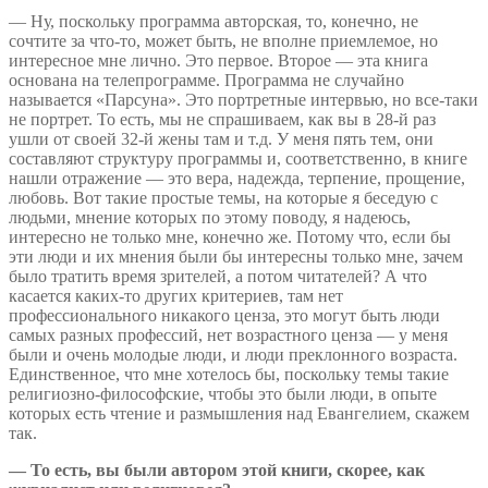
— Ну, поскольку программа авторская, то, конечно, не
сочтите за что-то, может быть, не вполне приемлемое, но
интересное мне лично. Это первое. Второе — эта книга
основана на телепрограмме. Программа не случайно
называется «Парсуна». Это портретные интервью, но все-таки
не портрет. То есть, мы не спрашиваем, как вы в 28-й раз
ушли от своей 32-й жены там и т.д. У меня пять тем, они
составляют структуру программы и, соответственно, в книге
нашли отражение — это вера, надежда, терпение, прощение,
любовь. Вот такие простые темы, на которые я беседую с
людьми, мнение которых по этому поводу, я надеюсь,
интересно не только мне, конечно же. Потому что, если бы
эти люди и их мнения были бы интересны только мне, зачем
было тратить время зрителей, а потом читателей? А что
касается каких-то других критериев, там нет
профессионального никакого ценза, это могут быть люди
самых разных профессий, нет возрастного ценза — у меня
были и очень молодые люди, и люди преклонного возраста.
Единственное, что мне хотелось бы, поскольку темы такие
религиозно-философские, чтобы это были люди, в опыте
которых есть чтение и размышления над Евангелием, скажем
так.
— То есть, вы были автором этой книги, скорее, как