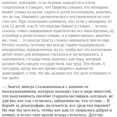
конечно, повторяю, если человек находится в плену
стереотипов и говорит, что Церковь говорит, что женщина
может только на кухне сидеть и детей воспитывать, конечно,
это не так. Никакого догматического постановления на этот
счет нет. При этом важно понимать, что, если у женщины 10
или 12 детей, или 8, что нередко бывает в семьях… кстати
сказать, семьи священников практически все многодетные, ну
и вообще в религиозных семьях, и в православных, конечно
же, тоже… то иногда просто сложно заниматься чем-то еще.
Кстати сказать, поэтому мы всегда горячо поддерживали
инициативы, направленные на то, чтобы вот это воспитание
детей своих для женщины считалось и засчитывалось, и
оценивалось государством, конечно, как труд, который
должен быть увиден государством, как труд. Тем более, в
ситуации, когда мы все время говорим о важности
демографии, о том, что мы должны все это дело повышать и
так далее.
— Знаете, иногда сталкиваешься с какими-то
высказываниями, которые выходят уже в виде новостей,
что выплачивать пособие старшеклассницам, которые, не
дай бог, вот так случилось, забеременели, что-то еще… В
борьбе за демографию, получается, все средства хороши?
Но мне бы хотелось, чтобы вот как-то творилось доброе и
вечное, и всему свое время всегда случалось. Детству