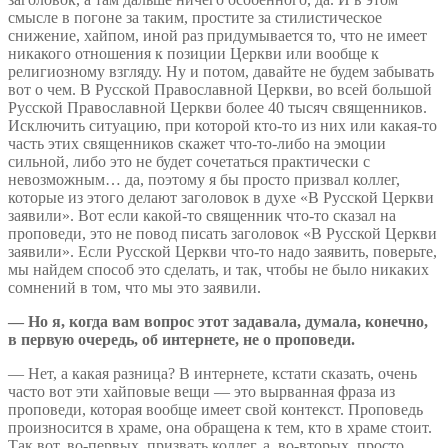
смысле в погоне за таким, простите за стилистическое
снижение, хайпом, иной раз придумывается то, что не имеет
никакого отношения к позиции Церкви или вообще к
религиозному взгляду. Ну и потом, давайте не будем забывать
вот о чем. В Русской Православной Церкви, во всей большой
Русской Православной Церкви более 40 тысяч священников.
Исключить ситуацию, при которой кто-то из них или какая-то
часть этих священников скажет что-то-либо на эмоции
сильной, либо это не будет сочетаться практически с
невозможным… да, поэтому я бы просто призвал коллег,
которые из этого делают заголовок в духе «В Русской Церкви
заявили». Вот если какой-то священник что-то сказал на
проповеди, это не повод писать заголовок «В Русской Церкви
заявили». Если Русской Церкви что-то надо заявить, поверьте,
мы найдем способ это сделать, и так, чтобы не было никаких
сомнений в том, что мы это заявили.
— Но я, когда вам вопрос этот задавала, думала, конечно,
в первую очередь, об интернете, не о проповеди.
— Нет, а какая разница? В интернете, кстати сказать, очень
часто вот эти хайповые вещи — это вырванная фраза из
проповеди, которая вообще имеет свой контекст. Проповедь
произносится в храме, она обращена к тем, кто в храме стоит.
Так вот, во-первых, призвать коллег, а, во-вторых, просто