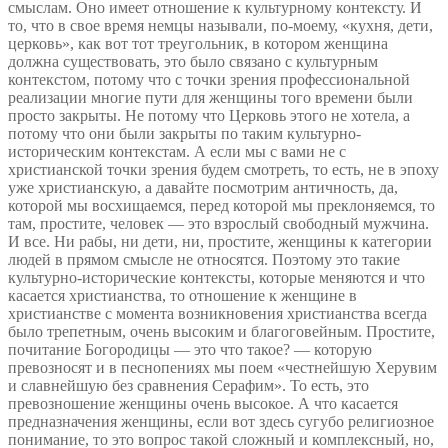
смыслам. Оно имеет отношение к культурному контексту. И
то, что в свое время немцы называли, по-моему, «кухня, дети,
церковь», как вот тот треугольник, в котором женщина
должна существовать, это было связано с культурным
контекстом, потому что с точки зрения профессиональной
реализации многие пути для женщины того времени были
просто закрыты. Не потому что Церковь этого не хотела, а
потому что они были закрыты по таким культурно-
историческим контекстам. А если мы с вами не с
христианской точки зрения будем смотреть, то есть, не в эпоху
уже христианскую, а давайте посмотрим античность, да,
которой мы восхищаемся, перед которой мы преклоняемся, то
там, простите, человек — это взрослый свободный мужчина.
И все. Ни рабы, ни дети, ни, простите, женщины к категории
людей в прямом смысле не относятся. Поэтому это такие
культурно-исторические контексты, которые меняются и что
касается христианства, то отношение к женщине в
христианстве с момента возникновения христианства всегда
было трепетным, очень высоким и благоговейным. Простите,
почитание Богородицы — это что такое? — которую
превозносят и в песнопениях мы поем «честнейшую Херувим
и славнейшую без сравнения Серафим». То есть, это
превозношение женщины очень высокое. А что касается
предназначения женщины, если вот здесь сугубо религиозное
понимание, то это вопрос такой сложный и комплексный, но,