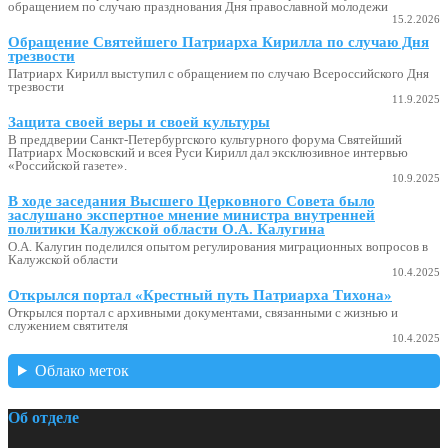
обращением по случаю празднования Дня православной молодежи
15.2.2026
Обращение Святейшего Патриарха Кирилла по случаю Дня
трезвости
Патриарх Кирилл выступил с обращением по случаю Всероссийского Дня
трезвости
11.9.2025
Защита своей веры и своей культуры
В преддверии Санкт-Петербургского культурного форума Святейший
Патриарх Московский и всея Руси Кирилл дал эксклюзивное интервью
«Российской газете».
10.9.2025
В ходе заседания Высшего Церковного Совета было
заслушано экспертное мнение министра внутренней
политики Калужской области О.А. Калугина
О.А. Калугин поделился опытом регулирования миграционных вопросов в
Калужской области
10.4.2025
Открылся портал «Крестный путь Патриарха Тихона»
Открылся портал с архивными документами, связанными с жизнью и
служением святителя
10.4.2025
Облако меток
Об отделе