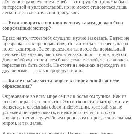
обучение с развлечением. Учеба – это труд. Она должна быть
интересной и увлекательной, но не может становиться лишь
легкой и развлекательной прогулкой.
— Если говорить о наставничестве, каким должен быть
современный ментор?
Право на то, чтобы тебя слушали, нужно завоевать. Важно не
превращаться в преподавателя, только когда ты переступаешь
порог аудитории. За ее пределами ты вроде бы нормальный
человек: беседуешь, чай пьешь. А заходишь — и все, другой.
Для любой аудитории, тем более студенческой, ты не должен
переставать быть собой. Не стоит на лекциях переходить на
другой язык — это контрпродуктивно!
— Какие слабые места видите в современной системе
образования?
Образование во всем мире сейчас в большом тупике. Как из
него выбираться, непонятно. Это и скорости, с которыми все
меняется, и огромный объем информации, который мы не
успеваем перерабатывать, и неясность целей, и плохая
координация между учебным процессом и профессиональным
миром, и так далее.
Я вижу две главные проблемы. Первая — внутренняя: