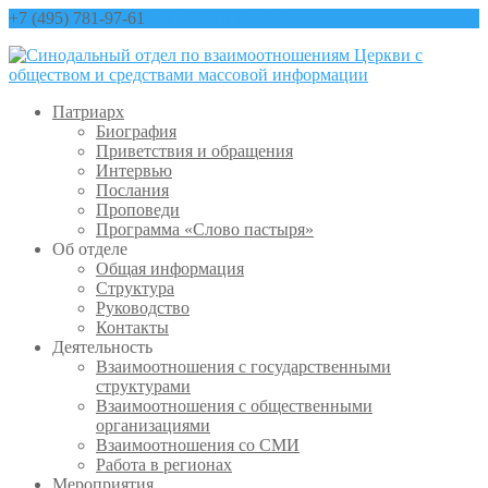
+7 (495) 781-97-61
contact@sinfo-mp.ru
Патриарх
Биография
Приветствия и обращения
Интервью
Послания
Проповеди
Программа «Слово пастыря»
Об отделе
Общая информация
Структура
Руководство
Контакты
Деятельность
Взаимоотношения с государственными
структурами
Взаимоотношения с общественными
организациями
Взаимоотношения со СМИ
Работа в регионах
Мероприятия