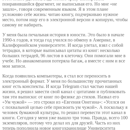
понравившийся фрагмент, не выписывая его. Но мне «не
зашло», говоря современным языком. Я в этом плане
усложняю себе жизнь: читаю книгу, подчеркиваю нужное
место, потом ищу его в электронной версии и копирую, чтобы
самому не набирать.
У меня была печальная история в юности. Это было в начале
1990-х годов, я тогда год учился по обмену в Америке, в
Калифорнийском университете. И когда улетал, взял с собой
тетрадки, в которые выписывал цитаты из книг: несколько
больших тетрадей, 96 листов в клеточку. Они помогали мне в
учебе. Но авиакомпания потеряла багаж, а вместе с ним и все
мои записи.
Когда появились компьютеры, я стал все переносить в
электронный формат. У меня по большинству прочитанных
книг есть конспекты. И когда Telegram стал частью нашей
жизни, я решил завести свой канал с цитатами и публиковать
там эти выписки: от книг по физике до стихов. Назвал его
«Ум чужой» — это строки из «Евгения Онегина»: «Уселся он
с похвальной целью себе присвоить ум чужой». А поскольку я
человек бумажной культуры, то решил перевести этот канал в
книги. Сегодня у меня уже вышло три тома. Правда, всего 100
экземпляров, потому что делал их для друзей. Часть из них
теперь пополнила новое книгохранилище Университета