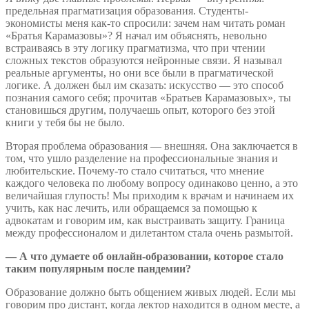
предельная прагматизация образования. Студенты-
экономисты меня как-то спросили: зачем нам читать роман
«Братья Карамазовы»? Я начал им объяснять, невольно
встраиваясь в эту логику прагматизма, что при чтении
сложных текстов образуются нейронные связи. Я называл
реальные аргументы, но они все были в прагматической
логике. А должен был им сказать: искусство — это способ
познания самого себя; прочитав «Братьев Карамазовых», ты
становишься другим, получаешь опыт, которого без этой
книги у тебя бы не было.
Вторая проблема образования — внешняя. Она заключается в
том, что ушло разделение на профессиональные знания и
любительские. Почему-то стало считаться, что мнение
каждого человека по любому вопросу одинаково ценно, а это
величайшая глупость! Мы приходим к врачам и начинаем их
учить, как нас лечить, или обращаемся за помощью к
адвокатам и говорим им, как выстраивать защиту. Граница
между профессионалом и дилетантом стала очень размытой.
— А что думаете об онлайн-образовании, которое стало
таким популярным после пандемии?
Образование должно быть общением живых людей. Если мы
говорим про дистант, когда лектор находится в одном месте, а