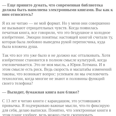
— Еще принято думать, что современная библиотека
должна быть наполнена электронными книгами. Вы как к
ним относитесь?
Я их не читаю — не мой формат. Но у меня они совершенно
не вызывают отрицательных чувств. Когда появилась
печатная книга, все говорили, что это бездушное и холодное
изобретение. Эмоции понятны: настоящей книгой считали ту,
которая была любовно выведена рукой переписчика, куда
была вложена душа.
Так что все это уже было и не должно нас отталкивать. Хотя
изобретение становится в полном смысле культурой, когда
очеловечивается. Это не моя мысль, а Юрия Лотмана. И в
этом смысле есть риск. Ведь скорость и масштабы изменений
таковы, что возникает вопрос: успеваем ли мы очеловечить
технологии, когда многие не знают и половины функций
своего телефона?
— Выходит, бумажная книга вам ближе?
С 13 лет я читаю книги с карандашом, это устоявшаяся
привычка. Я подчеркиваю важные мысли, что-то фиксирую
для себя, делаю выписки. Понятно, что электронные книги в
этом плане удобнее, ведь можно сразу скопировать