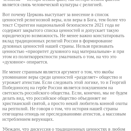
является связь человеческой культуры с религией.
Вот почему Церковь выступает за внесение в список
ценностей религиозной веры, или веры в Бога, тем более что
текст Стратегии национальной безопасности 2021 года не
содержит закрытого списка ценностей и допускает такую
юридическую возможность. Не менее важно констатировать
вклад традиционных религий России в формирование
духовных ценностей нашей страны. Нельзя признавать
ценностью «приоритет духовного над материальным» и при
этом из политкорректности умалчивать о том, на что это
«духовное» опирается.
Не менее странным является аргумент о том, что якобы
упоминание веры среди ценностей «разделяет» общество и
угрожает атеистам. Если следовать этой логике, то и Георгий
Победоносец на гербе России является покушением на
светскость российского общества. Если, конечно, мы не будем
делать вид, что российское общество объединяет не
христианский святой, а просто некий любитель конной охоты
на рептилий. Не говоря о том, что история нашей страны
отягощена отнюдь не преследованиями атеистов, а массовым
истреблением верующих.
Убежден, что дискуссия о традиционных ценностях в любом