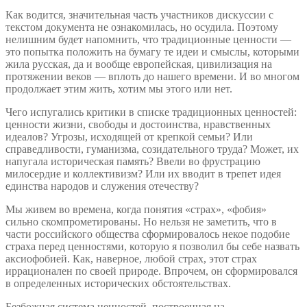
Как водится, значительная часть участников дискуссии с
текстом документа не ознакомилась, но осудила. Поэтому
нелишним будет напомнить, что традиционные ценности —
это попытка положить на бумагу те идеи и смыслы, которыми
жила русская, да и вообще европейская, цивилизация на
протяжении веков — вплоть до нашего времени. И во многом
продолжает этим жить, хотим мы этого или нет.
Чего испугались критики в списке традиционных ценностей:
ценности жизни, свободы и достоинства, нравственных
идеалов? Угрозы, исходящей от крепкой семьи? Или
справедливости, гуманизма, созидательного труда? Может, их
напугала историческая память? Ввели во фрустрацию
милосердие и коллективизм? Или их вводит в трепет идея
единства народов и служения отечеству?
Мы живем во времена, когда понятия «страх», «фобия»
сильно скомпрометированы. Но нельзя не заметить, что в
части российского общества сформировалось некое подобие
страха перед ценностями, которую я позволил бы себе назвать
аксиофобией. Как, наверное, любой страх, этот страх
иррационален по своей природе. Впрочем, он сформировался
в определенных исторических обстоятельствах.
Безбожная система ценностей, построенная на