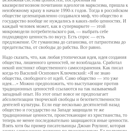
квазирелигиозном почитании идеологов марксизма, пришла к
неизбежному краху в начале 1990-х годов. Тогда в российском
обществе целенаправленно создавался миф, что общество и
государство вообще не нуждались в каких-либо ценностях. И
каждый человек может, как в супермаркете — этой
микромодели потребительского рая, — выбрать себе
подходящую ценность по вкусу. Есть спрос — есть
предложение. От гуманизма до сатанизма, от патриотизма до
предательства, от свободы до рабства. Все равно.
Надо сказать, что, как любая утопическая идея, идея создания
общества, лишенного ценностей, не возобладала. Сработал
некий инстинкт общественного самосохранения. Как писал
когда-то Василий Осипович Ключевский: «Я не знаю
общества, свободного от идей. Само общество — это уже
идея…» Можно предположить, что выступающие против
традиционных ценностей ссылаются на так называемый
западный опыт. Но этот опыт вовсе не предполагает
абсолютизации творческой свободы и безответственности
деятелей культуры. Если еще несколько десятилетий назад
общество и государство на Западе защищали те же
традиционные ценности, проистекающие из христианства, то
теперь не менее последовательно защищаются иные ценности.
Взять хотя бы пример писательницы Джоан Роулинг, которая
заняла сдержанную позицию по трансгендерам. Ее подвергли