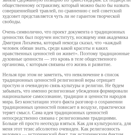
общественному остракизму, который можно было бы назвать
совершеннейшей травлей, по сравнению с ней советский
худсовет представляется чуть ли не гарантом творческой
свободы.
Очень символично, что проект документа о традиционных
ценностях был поручен институту, носящему имя академика
Дмитрия Лихачева, который некогда сказал, что «каждый
человек обязан знать, среди какой красоты и каких
нравственных ценностей он живет». Поэтому традиционные
духовные ценности — это кровь в теле общественного
организма, с которым связаны его жизнь и развитие.
Нельзя при этом не заметить, что невключение в список
традиционных ценностей религиозной веры отрицает
простую и очевидную связь культуры и религии. Не будем
забывать, что именно религиозные убеждения формировали
национальное самосознание, традиции и ценности народов
мира. Без констатации этого факта разговор о сохранении
традиционных ценностей повисает в воздухе, практически
теряет смысл. Сама идея традиционных ценностей
непосредственно связана с религиозными традициями.
Больше ей просто неоткуда взяться. Как для культуролога, для
меня этот тезис абсолютно очевиден. Как религиозность
человека — исторический факт, так историческим фактом