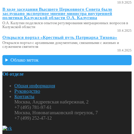
10.9.2025
В ходе заседания Высшего Церковного Совета было
заслушано экспертное мнение министра внутренней
политики Калужской области О.А. Калугина
О.А. Калугин поделился опытом регулирования миграционных вопросов в
Калужской области
10.4.2025
Открылся портал «Крестный путь Патриарха Тихона»
Открылся портал с архивными документами, связанными с жизнью и
служением святителя
10.4.2025
Облако меток
Об отделе
Общая информация
Руководство
Контакты
Москва, Андреевская набережная, 2
+7 (495) 781-97-61
Москва, Нововаганьковский переулок, 7
+7 (499) 252-47-12