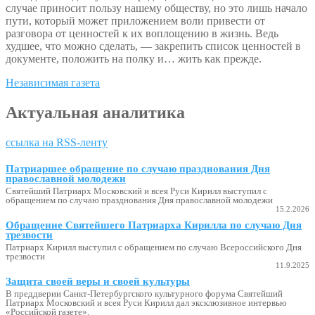
случае приносит пользу нашему обществу, но это лишь начало
пути, который может приложением воли привести от
разговора от ценностей к их воплощению в жизнь. Ведь
худшее, что можно сделать, — закрепить список ценностей в
документе, положить на полку и… жить как прежде.
Независимая газета
Актуальная аналитика
ссылка на RSS-ленту
Патриаршее обращение по случаю празднования Дня
православной молодежи
Святейший Патриарх Московский и всея Руси Кирилл выступил с
обращением по случаю празднования Дня православной молодежи
15.2.2026
Обращение Святейшего Патриарха Кирилла по случаю Дня
трезвости
Патриарх Кирилл выступил с обращением по случаю Всероссийского Дня
трезвости
11.9.2025
Защита своей веры и своей культуры
В преддверии Санкт-Петербургского культурного форума Святейший
Патриарх Московский и всея Руси Кирилл дал эксклюзивное интервью
«Российской газете».