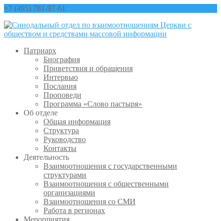
+7 (495) 781-97-61
contact@sinfo-mp.ru
Патриарх
Биография
Приветствия и обращения
Интервью
Послания
Проповеди
Программа «Слово пастыря»
Об отделе
Общая информация
Структура
Руководство
Контакты
Деятельность
Взаимоотношения с государственными
структурами
Взаимоотношения с общественными
организациями
Взаимоотношения со СМИ
Работа в регионах
Мероприятия