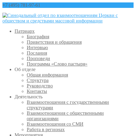
+7 (495) 781-97-61
contact@sinfo-mp.ru
Патриарх
Биография
Приветствия и обращения
Интервью
Послания
Проповеди
Программа «Слово пастыря»
Об отделе
Общая информация
Структура
Руководство
Контакты
Деятельность
Взаимоотношения с государственными
структурами
Взаимоотношения с общественными
организациями
Взаимоотношения со СМИ
Работа в регионах
Мероприятия