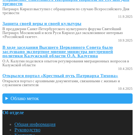
трезвости
Патриарх Кирилл выступил с обращением по случаю Всероссийского Дня
трезвости
11.9.2025
Защита своей веры и своей культуры
В преддверии Санкт-Петербургского культурного форума Святейший
Патриарх Московский и всея Руси Кирилл дал эксклюзивное интервью
«Российской газете».
10.9.2025
В ходе заседания Высшего Церковного Совета было
заслушано экспертное мнение министра внутренней
политики Калужской области О.А. Калугина
О.А. Калугин поделился опытом регулирования миграционных вопросов в
Калужской области
10.4.2025
Открылся портал «Крестный путь Патриарха Тихона»
Открылся портал с архивными документами, связанными с жизнью и
служением святителя
10.4.2025
Облако меток
Об отделе
Общая информация
Руководство