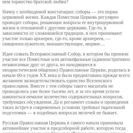
нем торжество братской любви?
Начну с необходимой констатации: соборы — это норма
церковной жизни. Каждая Поместная Церковь регулярно
проводит соборы, решающие вопросы ее внутрицерковной
жизни и отношений с другими церквами. Где-то, в
зависимости от сложившейся традиции, в них принимают
участие только архиереи, где-то, кроме архиереев, —
священнослужители, монашествующие, миряне…
Идея созвать Всеправославный Собор, в котором бы приняли
участие все Поместные или автокефальные (административно
независимые друг от друга, но находящиеся в
евхаристическом общении) Православные Церкви, родилась в
начале 60-х годов ХХ века и была продиктована прежде всего
желанием засвидетельствовать единство Вселенского
православия. Вместе с тем соборы такого масштаба не
проводились уже более тысячи лет, и за это время успело
накопиться немалое количество содержательных вопросов,
требующих обсуждения. Да и регламент созыва и проведения
таких встреч в современных условиях требовал тщательной
подготовки — в подобных вопросах мелочей не бывает.
Русская Православная Церковь в самого начала принимала
активнейшее участие в предсоборной работе, которую тогда