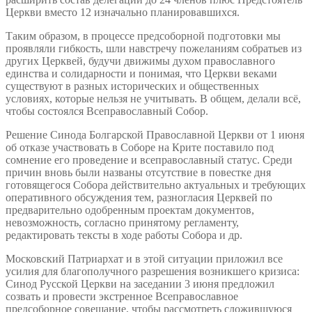
Церкви вместо 12 изначально планировавшихся.
Таким образом, в процессе предсоборной подготовки мы
проявляли гибкость, шли навстречу пожеланиям собратьев из
других Церквей, будучи движимы духом православного
единства и солидарности и понимая, что Церкви веками
существуют в разных исторических и общественных
условиях, которые нельзя не учитывать. В общем, делали всё,
чтобы состоялся Всеправославный Собор.
Решение Синода Болгарской Православной Церкви от 1 июня
об отказе участвовать в Соборе на Крите поставило под
сомнение его проведение и всеправославный статус. Среди
причин вновь были названы отсутствие в повестке дня
готовящегося Собора действительно актуальных и требующих
оперативного обсуждения тем, разногласия Церквей по
предварительно одобренным проектам документов,
невозможность, согласно принятому регламенту,
редактировать тексты в ходе работы Собора и др.
Московский Патриархат и в этой ситуации приложил все
усилия для благополучного разрешения возникшего кризиса:
Синод Русской Церкви на заседании 3 июня предложил
созвать и провести экстренное Всеправославное
предсоборное совещание, чтобы рассмотреть сложившуюся