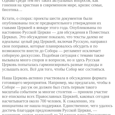
Однако среди тем нет таких актуальных вопросов, как
гонения на христиан в современном мире, кризис семьи,
биоэтика…
Кстати, о спорах: проекты шести документов были
опубликованы после предварительного утверждения их
главами Церквей в январе этого года. Опубликованы по
настоянию Русской Церкви — для обсуждения в Поместных
Церквах. Это обсуждение показало, что тексты далеко не
идеальны: целый ряд Церквей, включая Русскую, направил
свои поправки, которые планировалось обсудить и по
возможности внести до Собора — регламент исключает
соборную дискуссию. Подобная ситуация с темами также
вызывала много споров и вопросов, но и здесь Русская
Церковь попыталась гармонизировать разные подходы и
услышать всех. Всё для того, чтобы Собор мог состояться.
Наша Церковь активно участвовала в обсуждении формата
готовящего мероприятия. Например, мы предлагали, чтобы в
Соборе — раз уж он должен был стать первым такого
масштаба событием за многие столетия — приняли участие
все епископы всех Православных Церквей, каковых сегодня
насчитывается около 700 человек. К сожалению, эта
инициатива не нашла поддержки. Единственное, чего удалось
достичь благодаря предложениям Русской Церкви, —
расширить состав делегаций до 24 членов плюс Предстоятель