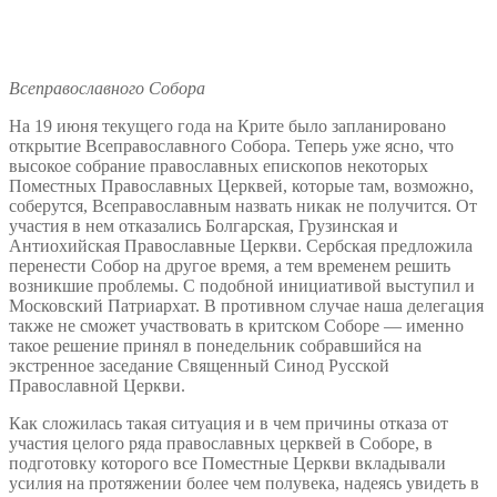
Всеправославного Собора
На 19 июня текущего года на Крите было запланировано
открытие Всеправославного Собора. Теперь уже ясно, что
высокое собрание православных епископов некоторых
Поместных Православных Церквей, которые там, возможно,
соберутся, Всеправославным назвать никак не получится. От
участия в нем отказались Болгарская, Грузинская и
Антиохийская Православные Церкви. Сербская предложила
перенести Собор на другое время, а тем временем решить
возникшие проблемы. С подобной инициативой выступил и
Московский Патриархат. В противном случае наша делегация
также не сможет участвовать в критском Соборе — именно
такое решение принял в понедельник собравшийся на
экстренное заседание Священный Синод Русской
Православной Церкви.
Как сложилась такая ситуация и в чем причины отказа от
участия целого ряда православных церквей в Соборе, в
подготовку которого все Поместные Церкви вкладывали
усилия на протяжении более чем полувека, надеясь увидеть в