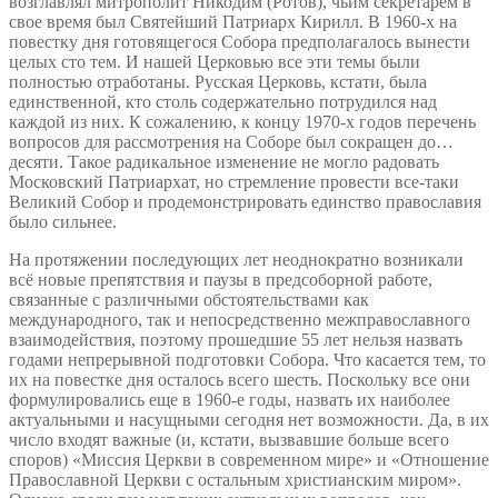
возглавлял митрополит Никодим (Ротов), чьим секретарем в
свое время был Святейший Патриарх Кирилл. В 1960-х на
повестку дня готовящегося Собора предполагалось вынести
целых сто тем. И нашей Церковью все эти темы были
полностью отработаны. Русская Церковь, кстати, была
единственной, кто столь содержательно потрудился над
каждой из них. К сожалению, к концу 1970-х годов перечень
вопросов для рассмотрения на Соборе был сокращен до…
десяти. Такое радикальное изменение не могло радовать
Московский Патриархат, но стремление провести все-таки
Великий Собор и продемонстрировать единство православия
было сильнее.
На протяжении последующих лет неоднократно возникали
всё новые препятствия и паузы в предсоборной работе,
связанные с различными обстоятельствами как
международного, так и непосредственно межправославного
взаимодействия, поэтому прошедшие 55 лет нельзя назвать
годами непрерывной подготовки Собора. Что касается тем, то
их на повестке дня осталось всего шесть. Поскольку все они
формулировались еще в 1960-е годы, назвать их наиболее
актуальными и насущными сегодня нет возможности. Да, в их
число входят важные (и, кстати, вызвавшие больше всего
споров) «Миссия Церкви в современном мире» и «Отношение
Православной Церкви с остальным христианским миром».