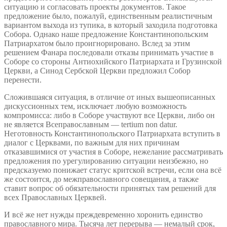
ситуацию и согласовать проекты документов. Такое
предложение было, пожалуй, единственным реалистичным
вариантом выхода из тупика, в который заходила подготовка
Собора. Однако наше предложение Константинопольским
Патриархатом было проигнорировано. Вслед за этим
решением Фанара последовали отказы принимать участие в
Соборе со стороны Антиохийского Патриархата и Грузинской
Церкви, а Синод Сербской Церкви предложил Собор
перенести.
Сложившаяся ситуация, в отличие от иных вышеописанных
дискуссионных тем, исключает любую возможность
компромисса: либо в Соборе участвуют все Церкви, либо он
не является Всеправославным — tertium non datur.
Неготовность Константинопольского Патриархата вступить в
диалог с Церквами, по важным для них причинам
отказавшимися от участия в Соборе, нежелание рассматривать
предложения по урегулированию ситуации неизбежно, но
предсказуемо понижает статус критской встречи, если она всё
же состоится, до межправославного совещания, а также
ставит вопрос об обязательности принятых там решений для
всех Православных Церквей.
И всё же нет нужды преждевременно хоронить единство
православного мира. Тысяча лет перерыва — немалый срок,