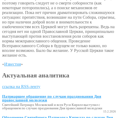
поэтому говорить следует не о смерти соборности (как
некоторые поторопились), а о поиске механизмов ее
реализации. Пока нет причин драматизировать сложившуюся
ситуацию: препятствия, возникшие на пути Собора, серьезны,
но при наличии доброй воли и внимательности к
озабоченностям всех Церквей могут быть разрешены. Ведь на
сегодня нет ни одной Православной Церкви, принципиально
выступающей против восстановления роли соборов как
нормы межправославного общения. Проведение
Всеправославного Собора в будущем не только важно, но
вполне возможно. Было бы желание. У Русской Церкви такое
желание есть.
«
Известия
»
Актуальная аналитика
ссылка на RSS-ленту
Патриаршее обращение по случаю празднования Дня
православной молодежи
Святейший Патриарх Московский и всея Руси Кирилл выступил с
обращением по случаю празднования Дня православной молодежи
15.2.2026
Обращение Святейшего Патриарха Кирилла по случаю Дня