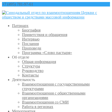
+7 (495) 781-97-61
contact@sinfo-mp.ru
Патриарх
Биография
Приветствия и обращения
Интервью
Послания
Проповеди
Программа «Слово пастыря»
Об отделе
Общая информация
Структура
Руководство
Контакты
Деятельность
Взаимоотношения с государственными
структурами
Взаимоотношения с общественными
организациями
Взаимоотношения со СМИ
Работа в регионах
Мероприятия