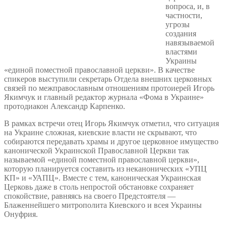
вопроса, и, в
частности,
угрозы
создания
навязываемой
властями
Украины
«единой поместной православной церкви». В качестве
спикеров выступили секретарь Отдела внешних церковных
связей по межправославным отношениям протоиерей Игорь
Якимчук и главный редактор журнала «Фома в Украине»
протодиакон Александр Карпенко.
В рамках встречи отец Игорь Якимчук отметил, что ситуация
на Украине сложная, киевские власти не скрывают, что
собираются передавать храмы и другое церковное имущество
канонической Украинской Православной Церкви так
называемой «единой поместной православной церкви»,
которую планируется составить из неканонических «УПЦ
КП» и «УАПЦ». Вместе с тем, каноническая Украинская
Церковь даже в столь непростой обстановке сохраняет
спокойствие, равняясь на своего Предстоятеля —
Блаженнейшего митрополита Киевского и всея Украины
Онуфрия.