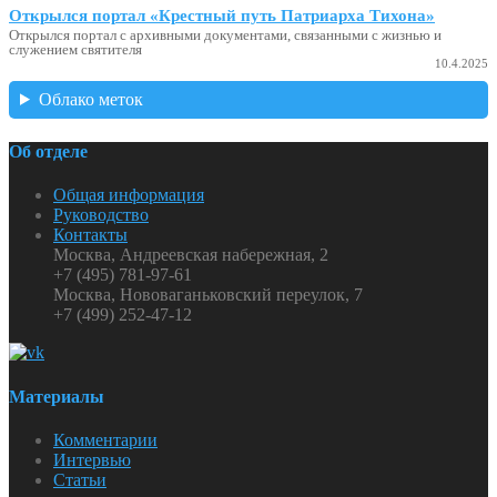
Открылся портал «Крестный путь Патриарха Тихона»
Открылся портал с архивными документами, связанными с жизнью и
служением святителя
10.4.2025
Облако меток
Об отделе
Общая информация
Руководство
Контакты
Москва, Андреевская набережная, 2
+7 (495) 781-97-61
Москва, Нововаганьковский переулок, 7
+7 (499) 252-47-12
Материалы
Комментарии
Интервью
Статьи