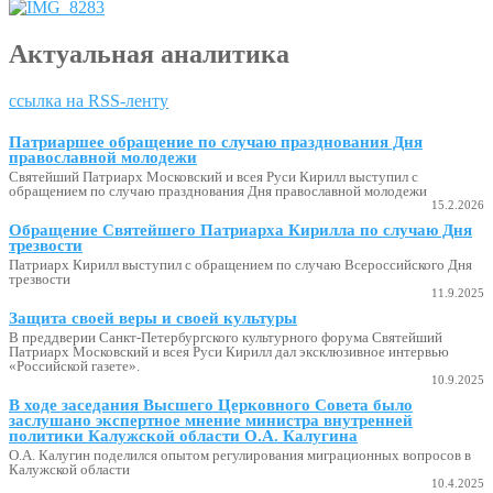
Актуальная аналитика
ссылка на RSS-ленту
Патриаршее обращение по случаю празднования Дня
православной молодежи
Святейший Патриарх Московский и всея Руси Кирилл выступил с
обращением по случаю празднования Дня православной молодежи
15.2.2026
Обращение Святейшего Патриарха Кирилла по случаю Дня
трезвости
Патриарх Кирилл выступил с обращением по случаю Всероссийского Дня
трезвости
11.9.2025
Защита своей веры и своей культуры
В преддверии Санкт-Петербургского культурного форума Святейший
Патриарх Московский и всея Руси Кирилл дал эксклюзивное интервью
«Российской газете».
10.9.2025
В ходе заседания Высшего Церковного Совета было
заслушано экспертное мнение министра внутренней
политики Калужской области О.А. Калугина
О.А. Калугин поделился опытом регулирования миграционных вопросов в
Калужской области
10.4.2025