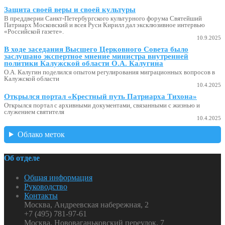
Защита своей веры и своей культуры
В преддверии Санкт-Петербургского культурного форума Святейший
Патриарх Московский и всея Руси Кирилл дал эксклюзивное интервью
«Российской газете».
10.9.2025
В ходе заседания Высшего Церковного Совета было
заслушано экспертное мнение министра внутренней
политики Калужской области О.А. Калугина
О.А. Калугин поделился опытом регулирования миграционных вопросов в
Калужской области
10.4.2025
Открылся портал «Крестный путь Патриарха Тихона»
Открылся портал с архивными документами, связанными с жизнью и
служением святителя
10.4.2025
Облако меток
Об отделе
Общая информация
Руководство
Контакты
Москва, Андреевская набережная, 2
+7 (495) 781-97-61
Москва, Нововаганьковский переулок, 7