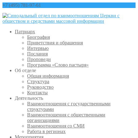
+7 (495) 781-97-61
contact@sinfo-mp.ru
Патриарх
Биография
Приветствия и обращения
Интервью
Послания
Проповеди
Программа «Слово пастыря»
Об отделе
Общая информация
Структура
Руководство
Контакты
Деятельность
Взаимоотношения с государственными
структурами
Взаимоотношения с общественными
организациями
Взаимоотношения со СМИ
Работа в регионах
Мероприятия