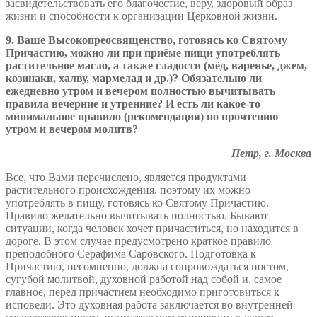
засвидетельствовать его благочестие, веру, здоровый образ
жизни и способности к организации Церковной жизни.
9. Ваше Высокопреосвященство, готовясь ко Святому
Причастию, можно ли при приёме пищи употреблять
растительное масло, а также сладости (мёд, варенье, джем,
козинаки, халву, мармелад и др.)? Обязательно ли
ежедневно утром и вечером полностью вычитывать
правила вечерние и утренние? И есть ли какое-то
минимальное правило (рекомендация) по прочтению
утром и вечером молитв?
Петр, г. Москва
Все, что Вами перечислено, является продуктами
растительного происхождения, поэтому их можно
употреблять в пищу, готовясь ко Святому Причастию.
Правило желательно вычитывать полностью. Бывают
ситуации, когда человек хочет причаститься, но находится в
дороге. В этом случае предусмотрено краткое правило
преподобного Серафима Саровского. Подготовка к
Причастию, несомненно, должна сопровождаться постом,
сугубой молитвой, духовной работой над собой и, самое
главное, перед причастием необходимо приготовиться к
исповеди. Это духовная работа заключается во внутренней