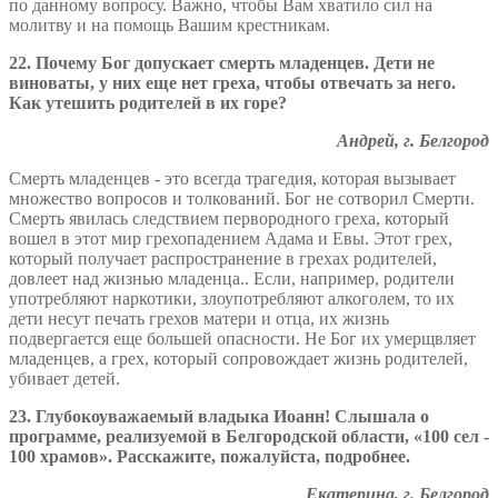
по данному вопросу. Важно, чтобы Вам хватило сил на
молитву и на помощь Вашим крестникам.
22. Почему Бог допускает смерть младенцев. Дети не
виноваты, у них еще нет греха, чтобы отвечать за него.
Как утешить родителей в их горе?
Андрей, г. Белгород
Смерть младенцев - это всегда трагедия, которая вызывает
множество вопросов и толкований. Бог не сотворил Смерти.
Смерть явилась следствием первородного греха, который
вошел в этот мир грехопадением Адама и Евы. Этот грех,
который получает распространение в грехах родителей,
довлеет над жизнью младенца.. Если, например, родители
употребляют наркотики, злоупотребляют алкоголем, то их
дети несут печать грехов матери и отца, их жизнь
подвергается еще большей опасности. Не Бог их умерщвляет
младенцев, а грех, который сопровождает жизнь родителей,
убивает детей.
23. Глубокоуважаемый владыка Иоанн! Слышала о
программе, реализуемой в Белгородской области, «100 сел -
100 храмов». Расскажите, пожалуйста, подробнее.
Екатерина, г. Белгород