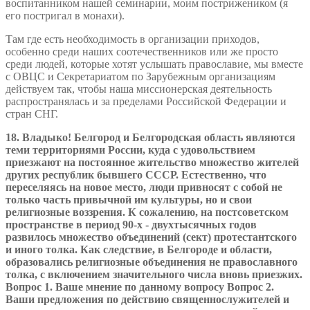
воспитанником нашей семинарии, моим пострижеником (я
его постригал в монахи).
Там где есть необходимость в организации приходов,
особенно среди наших соотечественников или же просто
среди людей, которые хотят услышать православие, мы вместе
с ОВЦС и Секретариатом по Зарубежным организациям
действуем так, чтобы наша миссионерская деятельность
распространялась и за пределами Российской Федерации и
стран СНГ.
18. Владыко! Белгород и Белгородская область являются
теми территориями России, куда с удовольствием
приезжают на постоянное жительство множество жителей
других республик бывшего СССР. Естественно, что
переселяясь на новое место, люди привносят с собой не
только часть привычной им культуры, но и свои
религиозные воззрения. К сожалению, на постсоветском
пространстве в период 90-х - двухтысячных годов
развилось множество объединений (сект) протестантского
и иного толка. Как следствие, в Белгороде и области,
образовались религиозные объединения не православного
толка, с включением значительного числа вновь приезжих.
Вопрос 1. Ваше мнение по данному вопросу Вопрос 2.
Ваши предложения по действию священнослужителей и