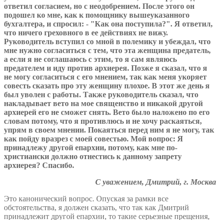
ответил согласием, но с неодобрением. После этого он
подошел ко мне, как к помощнику вышеуказанного
бухгалтера, и спросил: - "Как она поступила?". Я ответил,
что ничего греховного в ее действиях не вижу.
Руководитель вступил со мной в полемику и убеждал, что
мне нужно согласиться с тем, что эта женщина предатель,
а если я не соглашаюсь с этим, то я сам являюсь
предателем и иду против архиерея. Позже я сказал, что я
не могу согласиться с его мнением, так как меня укоряет
совесть сказать про эту женщину плохое. В этот же день я
был уволен с работы. Также руководитель сказал, что
накладывает вето на мое священство и никакой другой
архиерей его не сможет снять. Вето было наложено по его
словам потому, что я противлюсь и не хочу раскаяться,
упрям в своем мнении. Покаяться перед ним я не могу, так
как пойду вразрез с моей совестью. Мой вопрос: Я
принадлежу другой епархии, потому, как мне по-
христиански должно отнестись к данному запрету
архиерея? Спасибо.
С уважением, Дмитрий, г. Москва
Это канонический вопрос. Опуская за рамки все
обстоятельства, я должен сказать, что так как Дмитрий
принадлежит другой епархии, то такие серьезные прещения,