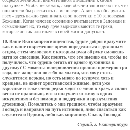
сосредоточенности, внимательном отношении к своим
поступкам. Чтобы не забыть, люди обычно записывают то, что
они хотели бы рассказать на исповеди. А вот как обнаружить
грех - здесь важно сравнивать свои поступки с 10 заповедями
Божьими. Когда человек осознанно вчитывается в Заповеди и
осмысливает их, то ему ярче вырисовываются те грехи,
которые он так или иначе в своей жизни допускает.
10. Ваше Высокопреосвященство, будьте добры вразумите
как в наше современное время определиться с духовным
отцом, с тем человеком с которым рука об руку сможешь
идти ко спасению. Как понять, что это именно он, чтобы не
получилось, что будешь бегать от одного духовника к
другому? С момента воцерковления прошло примерно три
года, все чаще ловлю себя на мысли, что хочу стать
служителем церкви, но есть много но (супруга хоть и
крещена, не живет христианской жизнью, дети уже
взрослые и тоже очень редко ходят со мной в храм, а силой
вести не правильно, вот и получается: живу в одних
искушениях и без помощи и поддержки и вразумления
духовника). Помолитесь о мне грешном, чтобы вразумил
Господь и направил на путь истинный, либо спасаться как
служителю Церкви, либо как мирянину. Спаси, Господи!
Сергий, г. Екатеринбург