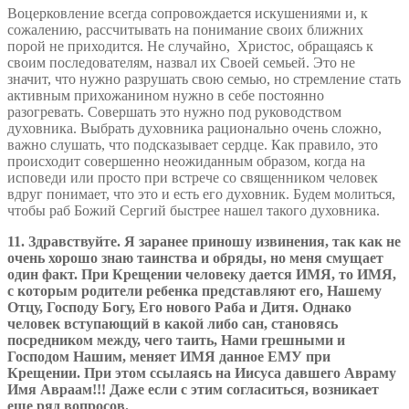
Воцерковление всегда сопровождается искушениями и, к
сожалению, рассчитывать на понимание своих ближних
порой не приходится. Не случайно, Христос, обращаясь к
своим последователям, назвал их Своей семьей. Это не
значит, что нужно разрушать свою семью, но стремление стать
активным прихожанином нужно в себе постоянно
разогревать. Совершать это нужно под руководством
духовника. Выбрать духовника рационально очень сложно,
важно слушать, что подсказывает сердце. Как правило, это
происходит совершенно неожиданным образом, когда на
исповеди или просто при встрече со священником человек
вдруг понимает, что это и есть его духовник. Будем молиться,
чтобы раб Божий Сергий быстрее нашел такого духовника.
11. Здравствуйте. Я заранее приношу извинения, так как не
очень хорошо знаю таинства и обряды, но меня смущает
один факт. При Крещении человеку дается ИМЯ, то ИМЯ,
с которым родители ребенка представляют его, Нашему
Отцу, Господу Богу, Его нового Раба и Дитя. Однако
человек вступающий в какой либо сан, становясь
посредником между, чего таить, Нами грешными и
Господом Нашим, меняет ИМЯ данное ЕМУ при
Крещении. При этом ссылаясь на Иисуса давшего Авраму
Имя Авраам!!! Даже если с этим согласиться, возникает
еще ряд вопросов.