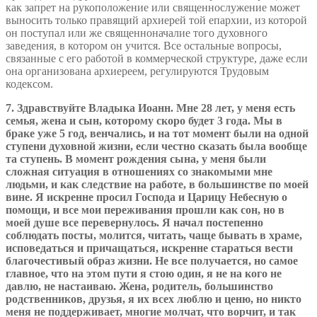
как запрет на рукоположение или священнослужение может
выносить только правящий архиерей той епархии, из которой
он поступал или же священноначалие того духовного
заведения, в котором он учится. Все остальные вопросы,
связанные с его работой в коммерческой структуре, даже если
она организована архиереем, регулируются Трудовым
кодексом.
7. Здравствуйте Владыка Иоанн. Мне 28 лет, у меня есть
семья, жена и сын, которому скоро будет 3 года. Мы в
браке уже 5 год, венчались, и на тот момент были на одной
ступени духовной жизни, если честно сказать была вообще
та ступень. В момент рождения сына, у меня были
сложная ситуация в отношениях со знакомыми мне
людьми, и как следствие на работе, в большинстве по моей
вине. Я искренне просил Господа и Царицу Небесную о
помощи, и все мои переживания прошли как сон, но в
моей душе все перевернулось. Я начал постепенно
соблюдать посты, молится, читать, чаще бывать в храме,
исповедаться и причащаться, искренне стараться вести
благочестивый образ жизни. Не все получается, но самое
главное, что на этом пути я стою один, я не на кого не
давлю, не настаиваю. Жена, родитель, большинство
родственников, друзья, я их всех люблю и ценю, но никто
меня не поддерживает, многие молчат, что ворчит, и так