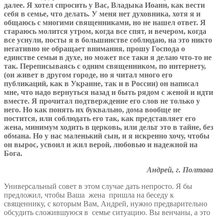
далее. Я хотел спросить у Вас, Владыка Иоанн, как вести
себя в семье, что делать. У меня нет духовника, хотя я и
общаюсь с многими священниками, но не нашел ответ. Я
стараюсь молится утром, когда все спят, и вечером, когда
все уснули, посты я в большинстве соблюдаю, на это никто
негативно не обращает внимания, прошу Господа о
единстве семьи в духе, но может все таки я делаю что-то не
так. Переписываясь с одним священником, по интернету,
(он живет в другом городе, но я читал много его
публикаций, как в Украине, так и в России) он написал
мне, что надо вернуться назад и быть рядом с женой и идти
вместе. Я прочитал подтверждение его слов не только у
него. Но как понять их буквально, дома вообще не
постится, или соблюдать его так, как представляет его
жена, минимум ходить в церковь, или дельт это в тайне, без
обмана. Но у нас маленький сын, и я искренно хочу, чтобы
он вырос, усвоил и жил верой, любовью и надежной на
Бога.
Андрей, г. Полтава
Универсальный совет в этом случае дать непросто. Я бы
предложил, чтобы Ваша жена пришла на беседу к
священнику, с которым Вам, Андрей, нужно предварительно
обсудить сложившуюся в семье ситуацию. Вы венчаны, а это