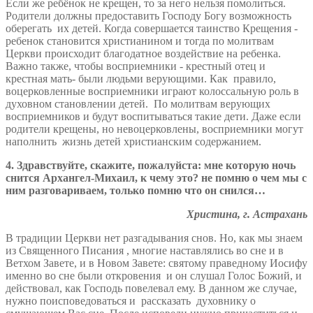
Если же ребёнок не крещен, то за него нельзя помолиться.
Родители должны предоставить Господу Богу возможность
оберегать их детей. Когда совершается таинство Крещения -
ребенок становится христианином и тогда по молитвам
Церкви происходит благодатное воздействие на ребенка.
Важно также, чтобы восприемники - крестный отец и
крестная мать- были людьми верующими. Как правило,
воцерковленные восприемники играют колоссальную роль в
духовном становлении детей. По молитвам верующих
восприемников и будут воспитываться такие дети. Даже если
родители крещены, но невоцерковлены, восприемники могут
наполнить жизнь детей христианским содержанием.
4. Здравствуйте, скажите, пожалуйста: мне которую ночь
снится Архангел-Михаил, к чему это? не помню о чем мы с
ним разговариваем, только помню что он снился…
Христина, г. Астрахань
В традиции Церкви нет разгадывания снов. Но, как мы знаем
из Священного Писания , многие наставлялись во сне и в
Ветхом Завете, и в Новом Завете: святому праведному Иосифу
именно во сне были откровения и он слушал Голос Божий, и
действовал, как Господь повелевал ему. В данном же случае,
нужно поисповедоваться и рассказать духовнику о