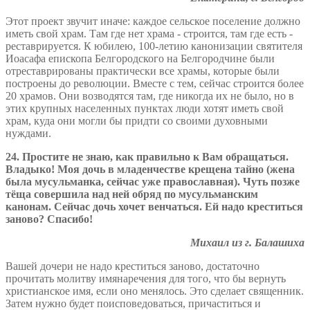
Этот проект звучит иначе: каждое сельское поселение должно
иметь свой храм. Там где нет храма - строится, там где есть -
реставрируется. К юбилею, 100-летию канонизации святителя
Иоасафа епископа Белгородского на Белгородчине были
отреставрированы практически все храмы, которые были
построены до революции. Вместе с тем, сейчас строится более
20 храмов. Они возводятся там, где никогда их не было, но в
этих крупных населенных пунктах люди хотят иметь свой
храм, куда они могли бы придти со своими духовными
нуждами.
24.
Простите не знаю, как правильно к Вам обращаться.
Владыко! Моя дочь в младенчестве крещена тайно (жена
была мусульманка, сейчас уже православная). Чуть позже
тёща совершила над ней обряд по мусульманским
канонам. Сейчас дочь хочет венчаться. Ей надо креститься
заново? Спасибо!
Михаил из г. Балашиха
Вашей дочери не надо креститься заново, достаточно
прочитать молитву имянаречения для того, что бы вернуть
христианское имя, если оно менялось. Это сделает священник.
Затем нужно будет поисповедоваться, причаститься и