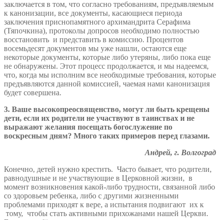
заключается в том, что согласно требованиям, предъявляемым
к канонизации, все документы, касающиеся периода
заключения приснопамятного архимандрита Серафима
(Тяпочкина), протоколы допросов необходимо полностью
восстановить и представить в комиссию. Процентов
восемьдесят документов мы уже нашли, остаются еще
некоторые документы, которые либо утеряны, либо пока еще
не обнаружены. Этот процесс продолжается, и мы надеемся,
что, когда мы исполним все необходимые требования, которые
предъявляются данной комиссией, чаемая нами канонизация
будет совершена.
3. Ваше высокопреосвященство, могут ли быть крещены
дети, если их родители не участвуют в таинствах и не
выражают желания посещать богослужение по
воскресным дням? Много таких примеров перед глазами.
Андрей, г. Волгоград
Конечно, детей нужно крестить. Часто бывает, что родители,
равнодушные и не участвующие в Церковной жизни, в
момент возникновения какой-либо трудности, связанной либо
со здоровьем ребенка, либо с другими жизненными
проблемами приходят к вере, а испытания подвигают их к
тому, чтобы стать активными прихожанами нашей Церкви.