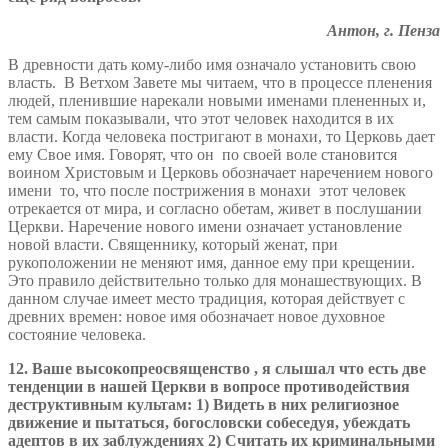
Антон, г. Пенза
В древности дать кому-либо имя означало установить свою
власть. В Ветхом Завете мы читаем, что в процессе пленения
людей, пленившие нарекали новыми именами плененных и,
тем самым показывали, что этот человек находится в их
власти. Когда человека постригают в монахи, то Церковь дает
ему Свое имя. Говорят, что он по своей воле становится
воином Христовым и Церковь обозначает наречением нового
имени то, что после пострижения в монахи этот человек
отрекается от мира, и согласно обетам, живет в послушании
Церкви. Наречение нового имени означает установление
новой власти. Священнику, который женат, при
рукоположении не меняют имя, данное ему при крещении.
Это правило действительно только для монашествующих. В
данном случае имеет место традиция, которая действует с
древних времен: новое имя обозначает новое духовное
состояние человека.
12. Ваше высокопреосвященство , я слышал что есть две
тенденции в нашей Церкви в вопросе противодействия
деструктивным культам: 1) Видеть в них религиозное
движение и пытаться, богословски собеседуя, убеждать
адептов в их заблуждениях 2) Считать их криминальными