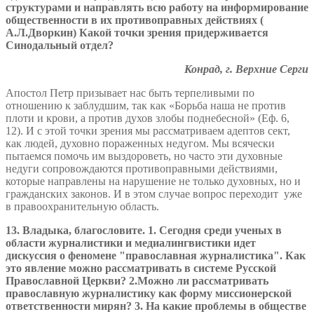
структурами и направлять всю работу на информирование
общественности в их противоправных действиях (
А.Л.Дворкин) Какой точки зрения придерживается
Синодальный отдел?
Конрад, г. Верхние Серги
Апостол Петр призывает нас быть терпеливыми по
отношению к заблудшим, так как «Борьба наша не против
плоти и крови, а против духов злобы поднебесной» (Еф. 6,
12). И с этой точки зрения мы рассматриваем адептов сект,
как людей, духовно пораженных недугом. Мы всячески
пытаемся помочь им выздороветь, но часто эти духовные
недуги сопровождаются противоправными действиями,
которые направлены на нарушение не только духовных, но и
гражданских законов. И в этом случае вопрос переходит уже
в правоохранительную область.
13. Владыка, благословите. 1. Сегодня среди ученых в
области журналистики и медиалингвистики идет
дискуссия о феномене "православная журналистика". Как
это явление можно рассматривать в системе Русской
Православной Церкви? 2.Можно ли рассматривать
православную журналистику как форму миссионерской
ответственности мирян? 3. На какие проблемы в обществе