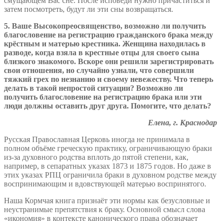
смущающем Вас сне. После исповеди нужно причаститься и
затем посмотреть, будут ли эти сны возвращаться.
5. Ваше Высокопреосвященство, возможно ли получить
благословение на регистрацию гражданского брака между
крёстным и матерью крестника. Женщина находилась в
разводе, когда взяла в крестные отцы для своего сына
близкого знакомого. Вскоре они решили зарегистрировать
свои отношения, но случайно узнали, что совершили
тяжкий грех по незнанию и своему невежеству. Что теперь
делать в такой непростой ситуации? Возможно ли
получить благословение на регистрацию брака или эти
люди должны оставить друг друга. Помогите, что делать?
Елена, г. Краснодар
Русская Православная Церковь иногда не принимала в
полном объёме греческую практику, ограничивающую браки
из-за духовного родства вплоть до пятой степени, как,
например, в сепаратных указах 1873 и 1875 годов. Но даже в
этих указах РПЦ ограничила браки в духовном родстве между
воспринимающим и вдовствующей матерью воспринятого.
Наша Кормчая книга признаёт эти нормы как безусловные и
неустранимые препятствия к браку. Основной смысл слова
«икономия» в контексте канонического права обозначает