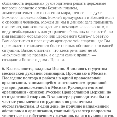
обязанность церковных руководителей решать церковные
вопросы согласно с этим Божиим планом,
домостроительством о спасении мира, точнее — в духе
Божиего человеколюбия, Божией премудрости и Божией воли
о спасении человека. Можем ли мы в данном деле применить
икономию, как «снисхождение к немощам человеческим, в
виду необходимости, для устранения больших опасностей, во
имя высшего морального или церковного блага»? Советую
Вам обратиться к правящему архиерею той епархии, где Вы
проживаете с изложением более полных обстоятельств вашей
ситуации. Важно отметить, что здесь речь идет не об
«исключении из правил», а о цели самих правил, —
созидании Божиего дома - Церкви.
6. Благословите, владыка Иоанн. Я являюсь студентом
московской духовной семинарии. Проживаю в Москве.
Последние полгода я работал в одной православной
организации, занимающейся изготовлением церковной
утвари, расположенной в Москве. Руководитель этой
организации - епископ Русской Православной Церкви, но
из отдаленной епархии. В характере руководителя были
частые увольнения сотрудников по различным
обстоятельствам. В один день, по причине напряженной
обстановки в организации, главный бухгалтер попросила
уволить ее по собственному желанию, на что руководитель