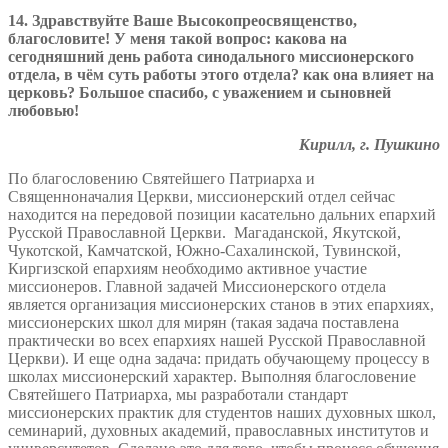
14. Здравствуйте Ваше Высокопреосвященство,
благословите! У меня такой вопрос: какова на
сегодняшний день работа синодального миссионерского
отдела, в чём суть работы этого отдела? как она влияет на
церковь? Большое спасибо, с уважением и сыновней
любовью!
Кирилл, г. Пушкино
По благословению Святейшего Патриарха и
Священноначалия Церкви, миссионерский отдел сейчас
находится на передовой позиции касательно дальних епархий
Русской Православной Церкви. Магаданской, Якутской,
Чукотской, Камчатской, Южно-Сахалинской, Тувинской,
Киргизской епархиям необходимо активное участие
миссионеров. Главной задачей Миссионерского отдела
является организация миссионерских станов в этих епархиях,
миссионерских школ для мирян (такая задача поставлена
практически во всех епархиях нашей Русской Православной
Церкви). И еще одна задача: придать обучающему процессу в
школах миссионерский характер. Выполняя благословение
Святейшего Патриарха, мы разработали стандарт
миссионерских практик для студентов наших духовных школ,
семинарий, духовных академий, православных институтов и