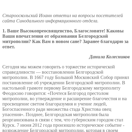
Старооскольский Иоанн
ответил на вопросы посетителей
сайта Синодального информационного отдела.
1. Ваше Высокопреосвященство, Благословите! Каковы
Ваши впечатления от образования Белгородской
митрополии? Как Вам в новом сане? Заранее благодарю за
ответ.
Данила Колесников
Сегодня мы можем говорить о торжестве исторической
справедливости — восстановлении Белгородской
митрополии. В 1667 году Большой Московский Собор принял
постановление об учреждении Белгородской митрополии. В
настольной грамоте первому Белгородскому митрополиту
Феодосию говорится: «Почтеся Белгород престолом
митрополии, во утверждение и расширение благочестия и на
просвещение светом благоразумия и учение людей,
Богоспасенного ради множества стада Христова овец
упасения». Позднее, Белгородская митрополия была
реорганизована в связи с тем, что губернским городом стал
Курск. 7 июня 2012 года произошло историческое событие -
возрождение Белгородской митрополии, которая в своем