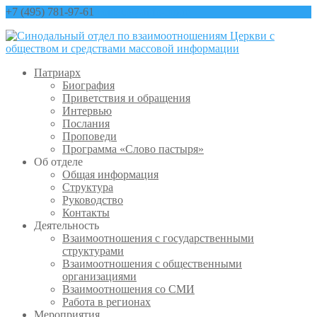
+7 (495) 781-97-61
contact@sinfo-mp.ru
Патриарх
Биография
Приветствия и обращения
Интервью
Послания
Проповеди
Программа «Слово пастыря»
Об отделе
Общая информация
Структура
Руководство
Контакты
Деятельность
Взаимоотношения с государственными
структурами
Взаимоотношения с общественными
организациями
Взаимоотношения со СМИ
Работа в регионах
Мероприятия