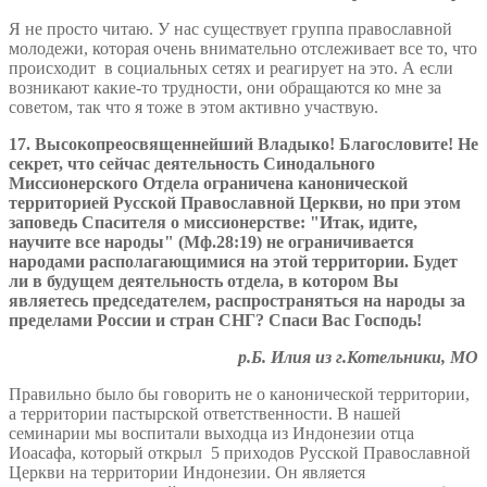
Я не просто читаю. У нас существует группа православной
молодежи, которая очень внимательно отслеживает все то, что
происходит в социальных сетях и реагирует на это. А если
возникают какие-то трудности, они обращаются ко мне за
советом, так что я тоже в этом активно участвую.
17. Высокопреосвященнейший Владыко! Благословите! Не
секрет, что сейчас деятельность Синодального
Миссионерского Отдела ограничена канонической
территорией Русской Православной Церкви, но при этом
заповедь Спасителя о миссионерстве: "Итак, идите,
научите все народы" (Мф.28:19) не ограничивается
народами располагающимися на этой территории. Будет
ли в будущем деятельность отдела, в котором Вы
являетесь председателем, распространяться на народы за
пределами России и стран СНГ? Спаси Вас Господь!
р.Б. Илия из г.Котельники, МО
Правильно было бы говорить не о канонической территории,
а территории пастырской ответственности. В нашей
семинарии мы воспитали выходца из Индонезии отца
Иоасафа, который открыл 5 приходов Русской Православной
Церкви на территории Индонезии. Он является