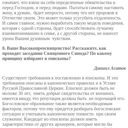
означает, что взяли на себя определенные обязательства и
перед Господом, и перед людьми. Пытаться самому наставить
жену, я думаю, будет непросто, потому что нет пророков в
Отечестве своем. Это может только усугубить отдаленность.
И самое главное, нужно выработать такую модель поведения,
которая с одной стороны, будет способствовать лучшему
взаимопониманию в семье, а с другой стороны, не нанесет
урона Вашим духовным чувствам.
8. Ваше Высокопреосвященство! Расскажите, как
проходят заседания Священного Синода? По какому
принципу избирают в епископы?
Даниил Асатов
Существуют требования к поставлению в епископы. И эти
требования описаны в канонических правилах и в Уставе
Русской Православной Церкви. Епископ должен быть не
моложе 30 лет, иметь добрые свидетельства от внешних,
имеется ввиду, что репутация должна быть не порочащей его.
Богословское образование также является необходимым
фактором, потому что ему придется разбирать богословские
ситуации и учитывать канонические тонкости при своем
служении. Кандидат во епископы должен иметь
характеристики от других архиереев, которые могли бы