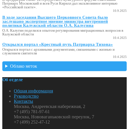
Патриарх Московский и всея Руси Кирилл дал эксклюзивное интервью
«Российской газете».
10.9.2025
В ходе заседания Высшего Церковного Совета было
заслушано экспертное мнение министра внутренней
политики Калужской области О.А. Калугина
О.А. Калугин поделился опытом регулирования миграционных вопросов в
Калужской области
10.4.2025
Открылся портал «Крестный путь Патриарха Тихона»
Открылся портал с архивными документами, связанными с жизнью и
служением святителя
10.4.2025
Облако меток
Об отделе
Общая информация
Руководство
Контакты
Москва, Андреевская набережная, 2
+7 (495) 781-97-61
Москва, Нововаганьковский переулок, 7
+7 (499) 252-47-12