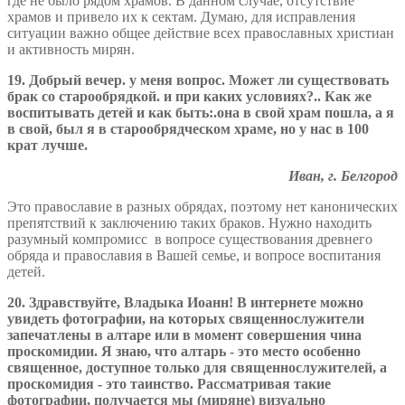
где не было рядом храмов. В данном случае, отсутствие
храмов и привело их к сектам. Думаю, для исправления
ситуации важно общее действие всех православных христиан
и активность мирян.
19. Добрый вечер. у меня вопрос. Может ли существовать
брак со старообрядкой. и при каких условиях?.. Как же
воспитывать детей и как быть:.она в свой храм пошла, а я
в свой, был я в старообрядческом храме, но у нас в 100
крат лучше.
Иван, г. Белгород
Это православие в разных обрядах, поэтому нет канонических
препятствий к заключению таких браков. Нужно находить
разумный компромисс в вопросе существования древнего
обряда и православия в Вашей семье, и вопросе воспитания
детей.
20. Здравствуйте, Владыка Иоанн! В интернете можно
увидеть фотографии, на которых священнослужители
запечатлены в алтаре или в момент совершения чина
проскомидии. Я знаю, что алтарь - это место особенно
священное, доступное только для священнослужителей, а
проскомидия - это таинство. Рассматривая такие
фотографии, получается мы (миряне) визуально