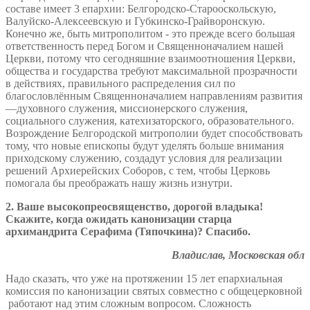
составе имеет 3 епархии: Белгородско-Старооскольскую,
Валуйско-Алексеевскую и Губкинско-Грайворонскую.
Конечно же, быть митрополитом - это прежде всего большая
ответственность перед Богом и Священноначалием нашей
Церкви, потому что сегодняшние взаимоотношения Церкви,
общества и государства требуют максимальной прозрачности
в действиях, правильного распределения сил по
благословлённым Священноначалием направлениям развития
—духовного служения, миссионерского служения,
социального служения, катехизаторского, образовательного.
Возрождение Белгородской митрополии будет способствовать
тому, что новые епископы будут уделять больше внимания
приходскому служению, создадут условия для реализации
решений Архиерейских Соборов, с тем, чтобы Церковь
помогала бы преображать нашу жизнь изнутри.
2.
Ваше высокопреосвященство, дорогой владыка!
Скажите, когда ожидать канонизации старца
архимандрита Серафима (Тяпочкина)? Спасибо.
Владислав, Московская обл
Надо сказать, что уже на протяжении 15 лет епархиальная
комиссия по канонизации святых совместно с общецерковной
работают над этим сложным вопросом. Сложность