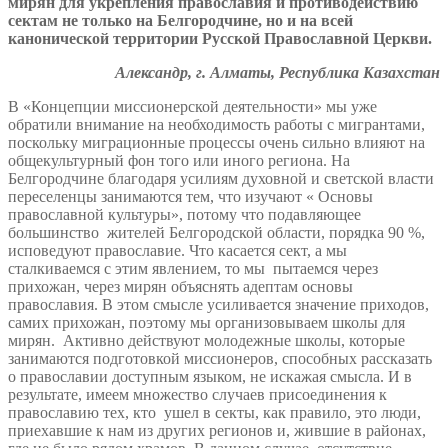
мирян для укрепления православия и противодействию
сектам не только на Белгородчине, но и на всей
канонической территории Русской Православной Церкви.
Александр, г. Алматы, Республика Казахстан
В «Концепции миссионерской деятельности» мы уже
обратили внимание на необходимость работы с мигрантами,
поскольку миграционные процессы очень сильно влияют на
общекультурный фон того или иного региона. На
Белгородчине благодаря усилиям духовной и светской власти
переселенцы занимаются тем, что изучают « Основы
православной культуры», потому что подавляющее
большинство жителей Белгородской области, порядка 90 %,
исповедуют православие. Что касается сект, а мы
сталкиваемся с этим явлением, то мы пытаемся через
прихожан, через мирян объяснять адептам основы
православия. В этом смысле усиливается значение приходов,
самих прихожан, поэтому мы организовываем школы для
мирян. Активно действуют молодежные школы, которые
занимаются подготовкой миссионеров, способных рассказать
о православии доступным языком, не искажая смысла. И в
результате, имеем множество случаев присоединения к
православию тех, кто ушел в секты, как правило, это люди,
приехавшие к нам из других регионов и, жившие в районах,