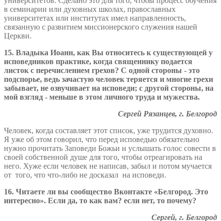
университетов. Сделано это для того, чтобы процесс обучения
в семинарии или духовных школах, православных
университетах или институтах имел направленность,
связанную с развитием миссионерского служения нашей
Церкви.
15. Владыка Иоанн, как Вы относитесь к существующей у
исповедников практике, когда священнику подается
листок с перечислением грехов? С одной стороны - это
подспорье, ведь зачастую человек теряется и многие грехи
забывает, не озвучивает на исповеди; с другой стороны, на
мой взгляд - меньше в этом личного труда и мужества.
Сергей Рязанцев, г. Белгород
Человек, когда составляет этот список, уже трудится духовно.
Я уже об этом говорил, что перед исповедью обязательно
нужно прочитать Заповеди Божьи и услышать голос совести в
своей собственной душе для того, чтобы отреагировать на
него. Хуже если человек не написав, забыл и потом мучается
от того, что что-либо не досказал на исповеди.
16. Читаете ли вы сообщество Вконтакте «Белгород. Это
интересно». Если да, то как вам? если нет, то почему?
Сергей, г. Белгород