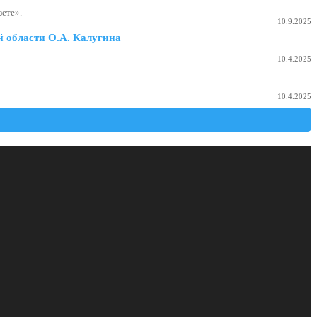
ете».
10.9.2025
 области О.А. Калугина
10.4.2025
10.4.2025