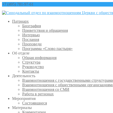
+7 (495) 781-97-61
contact@sinfo-mp.ru
Патриарх
Биография
Приветствия и обращения
Интервью
Послания
Проповеди
Программа «Слово пастыря»
Об отделе
Общая информация
Структура
Руководство
Контакты
Деятельность
Взаимоотношения с государственными структурам
Взаимоотношения с общественными организациям
Взаимоотношения со СМИ
Работа в регионах
Мероприятия
Состоявшиеся
Материалы
Комментарии