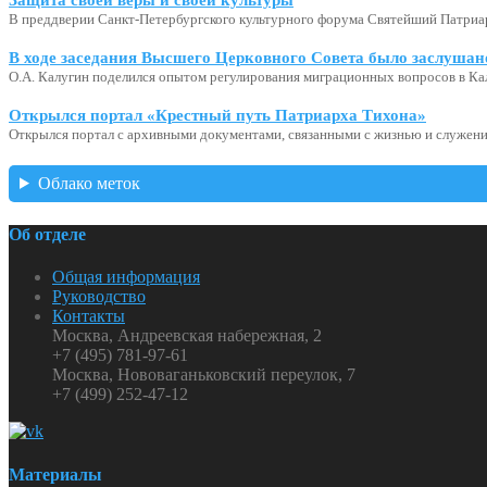
В преддверии Санкт-Петербургского культурного форума Святейший Патриар
В ходе заседания Высшего Церковного Совета было заслушан
О.А. Калугин поделился опытом регулирования миграционных вопросов в Ка
Открылся портал «Крестный путь Патриарха Тихона»
Открылся портал с архивными документами, связанными с жизнью и служени
Облако меток
Об отделе
Общая информация
Руководство
Контакты
Москва, Андреевская набережная, 2
+7 (495) 781-97-61
Москва, Нововаганьковский переулок, 7
+7 (499) 252-47-12
Материалы