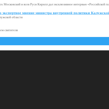
х Московский и всея Руси Кирилл дал эксклюзивное интервью «Российской газ
о экспертное мнение министра внутренней политики Калужской
лужской области
ем святителя