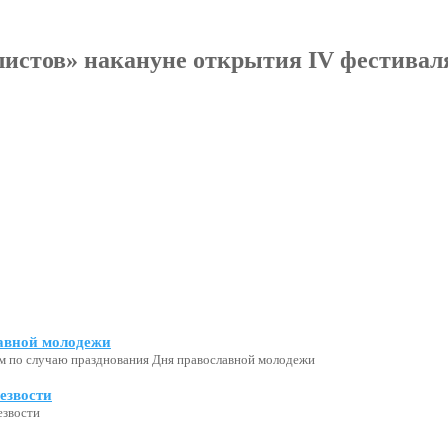
листов» накануне открытия IV фестивал
авной молодежи
м по случаю празднования Дня православной молодежи
езвости
езвости